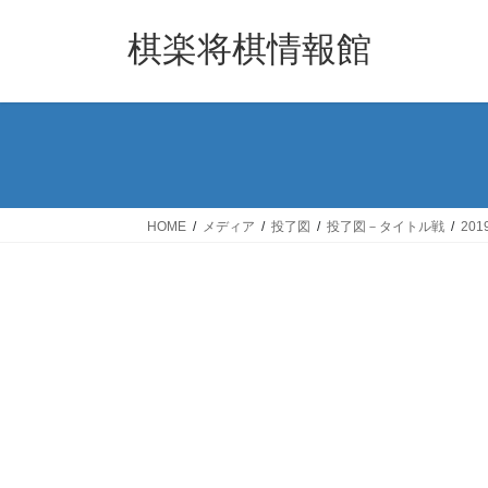
コ
ナ
ン
ビ
棋楽将棋情報館
テ
ゲ
ン
ー
ツ
シ
へ
ョ
ス
ン
キ
に
ッ
移
HOME
メディア
投了図
投了図－タイトル戦
20
プ
動