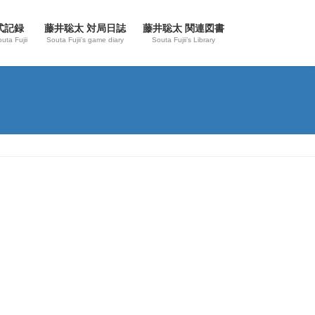
式記録
藤井聡太 対局日誌
藤井聡太 関連図書
outa Fujii
Souta Fujii’s game diary
Souta Fujii’s Library