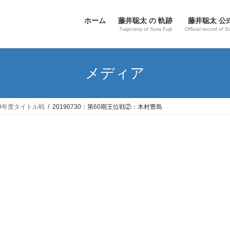
ホーム
藤井聡太 の 軌跡
藤井聡太 公
Trajectory of Sota Fujii
Official record of S
メディア
19年度タイトル戦
20190730：第60期王位戦②：木村豊島