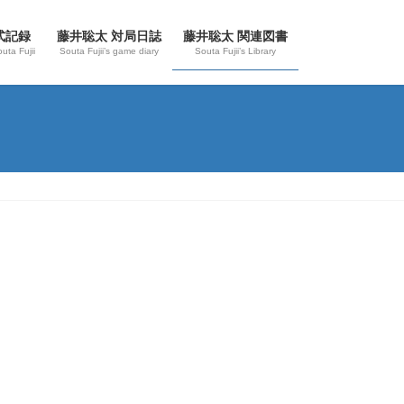
式記録
藤井聡太 対局日誌
藤井聡太 関連図書
outa Fujii
Souta Fujii’s game diary
Souta Fujii’s Library