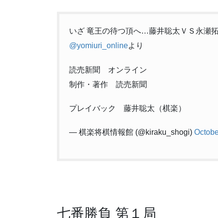
いざ 竜王の待つ頂へ…藤井聡太ＶＳ永瀬
@yomiuri_online
より
読売新聞 オンライン
制作・著作 読売新聞
プレイバック 藤井聡太（棋楽）
— 棋楽将棋情報館 (@kiraku_shogi)
Octobe
七番勝負 第１局