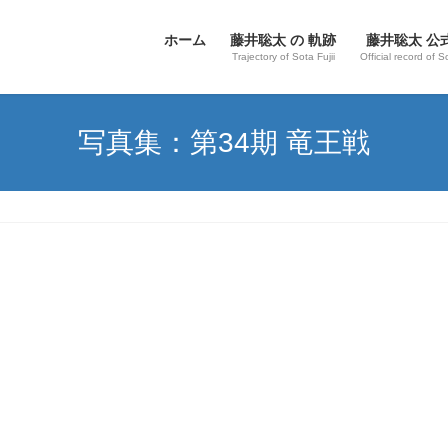
ホーム
藤井聡太 の 軌跡
藤井聡太 公
Trajectory of Sota Fujii
Official record of S
写真集：第34期 竜王戦