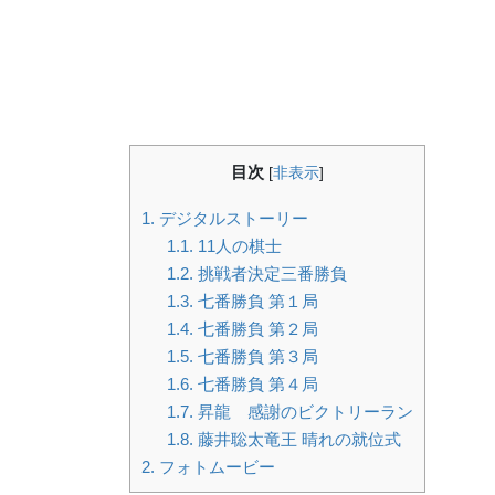
目次
[
非表示
]
1.
デジタルストーリー
1.1.
11人の棋士
1.2.
挑戦者決定三番勝負
1.3.
七番勝負 第１局
1.4.
七番勝負 第２局
1.5.
七番勝負 第３局
1.6.
七番勝負 第４局
1.7.
昇龍 感謝のビクトリーラン
1.8.
藤井聡太竜王 晴れの就位式
2.
フォトムービー