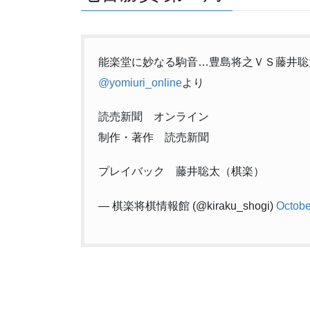
能楽堂に妙なる駒音…豊島将之ＶＳ藤井
@yomiuri_online
より
読売新聞 オンライン
制作・著作 読売新聞
プレイバック 藤井聡太（棋楽）
— 棋楽将棋情報館 (@kiraku_shogi)
Octobe