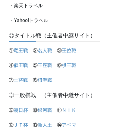
・
楽天トラベル
・
Yahoo!トラベル
◎タイトル戦（主催者中継サイト）
①
竜王戦
②
名人戦
③
王位戦
④
叡王戦
⑤
王座戦
⑥
棋王戦
⑦
王将戦
⑧
棋聖戦
◎一般棋戦 （主催者中継サイト）
⑨
朝日杯
⑩
銀河戦
⑪
ＮＨＫ
⑫
ＪＴ杯
⑬
新人王
⑭
アベマ