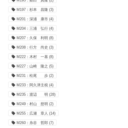
M195：郷田 真隆
(2)
M197：杉本 昌隆
(3)
M201：深浦 康市
(4)
M204：三浦 弘行
(4)
M207：久保 利明
(8)
M208：行方 尚史
(3)
M222：木村 一基
(8)
M227：山崎 隆之
(5)
M231：松尾 歩
(2)
M233：阿久津主税
(4)
M235：渡辺 明
(28)
M249：村山 慈明
(2)
M255：広瀬 章人
(14)
M260：糸谷 哲郎
(7)