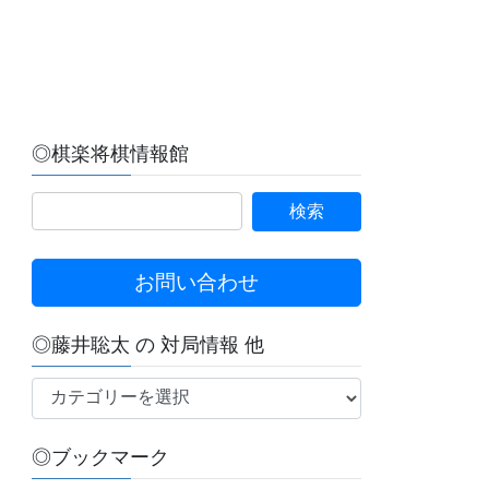
◎棋楽将棋情報館
お問い合わせ
◎藤井聡太 の 対局情報 他
◎
藤
井
◎ブックマーク
聡