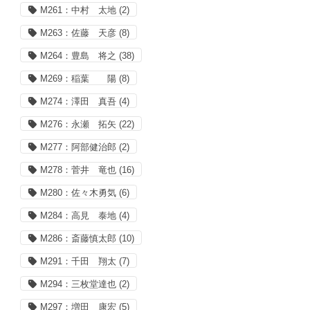
M261：中村 太地
(2)
M263：佐藤 天彦
(8)
M264：豊島 将之
(38)
M269：稲葉 陽
(8)
M274：澤田 真吾
(4)
M276：永瀬 拓矢
(22)
M277：阿部健治郎
(2)
M278：菅井 竜也
(16)
M280：佐々木勇気
(6)
M284：高見 泰地
(4)
M286：斎藤慎太郎
(10)
M291：千田 翔太
(7)
M294：三枚堂達也
(2)
M297：増田 康宏
(5)