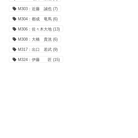
M303：近藤 誠也
(7)
M304：都成 竜馬
(6)
M306：佐々木大地
(13)
M308：大橋 貴洸
(6)
M317：出口 若武
(9)
M324：伊藤 匠
(15)