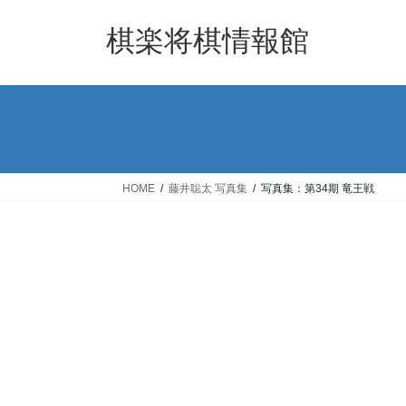
コ
ナ
ン
ビ
棋楽将棋情報館
テ
ゲ
ン
ー
ツ
シ
へ
ョ
ス
ン
キ
に
ッ
移
HOME
藤井聡太 写真集
写真集：第34期 竜王戦
プ
動