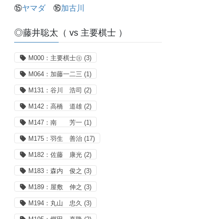
⑮
ヤマダ
⑯
加古川
◎藤井聡太（ vs 主要棋士 ）
M000：主要棋士㊟
(3)
M064：加藤一二三
(1)
M131：谷川 浩司
(2)
M142：高橋 道雄
(2)
M147：南 芳一
(1)
M175：羽生 善治
(17)
M182：佐藤 康光
(2)
M183：森内 俊之
(3)
M189：屋敷 伸之
(3)
M194：丸山 忠久
(3)