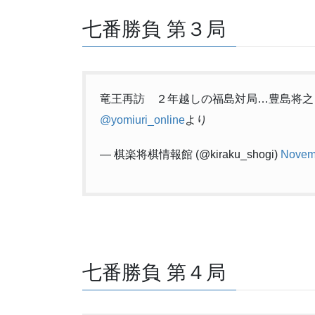
七番勝負 第３局
竜王再訪 ２年越しの福島対局…豊島将
@yomiuri_online
より
— 棋楽将棋情報館 (@kiraku_shogi)
Novem
七番勝負 第４局