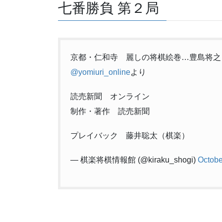
七番勝負 第２局
京都・仁和寺 麗しの将棋絵巻…豊島将
@yomiuri_online
より
読売新聞 オンライン
制作・著作 読売新聞
プレイバック 藤井聡太（棋楽）
— 棋楽将棋情報館 (@kiraku_shogi)
Octobe