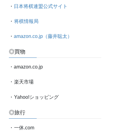
太
・
日本将棋連盟公式サイト
の
対
・
将棋情報局
局
情
・
amazon.co.jp（藤井聡太）
報
他
◎買物
・amazon.co.jp
・
楽天市場
・
Yahoo!ショッピング
◎旅行
・
一休.com