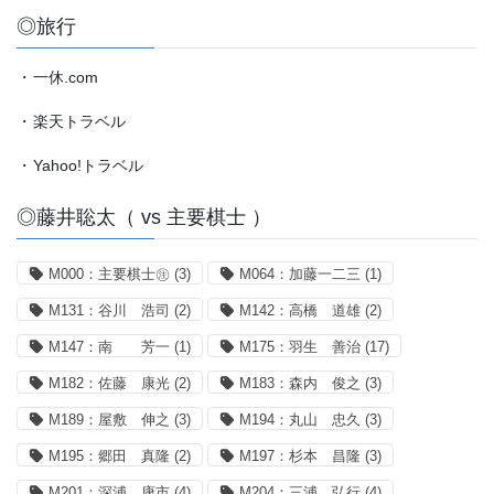
◎旅行
・
一休.com
・
楽天トラベル
・
Yahoo!トラベル
◎藤井聡太（ vs 主要棋士 ）
M000：主要棋士㊟
(3)
M064：加藤一二三
(1)
M131：谷川 浩司
(2)
M142：高橋 道雄
(2)
M147：南 芳一
(1)
M175：羽生 善治
(17)
M182：佐藤 康光
(2)
M183：森内 俊之
(3)
M189：屋敷 伸之
(3)
M194：丸山 忠久
(3)
M195：郷田 真隆
(2)
M197：杉本 昌隆
(3)
M201：深浦 康市
(4)
M204：三浦 弘行
(4)