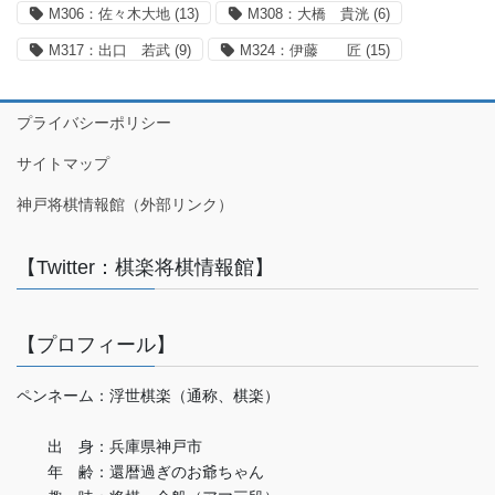
M306：佐々木大地
(13)
M308：大橋 貴洸
(6)
M317：出口 若武
(9)
M324：伊藤 匠
(15)
プライバシーポリシー
サイトマップ
神戸将棋情報館（外部リンク）
【Twitter：棋楽将棋情報館】
【プロフィール】
ペンネーム：浮世棋楽（通称、棋楽）
出 身：兵庫県神戸市
年 齢：還暦過ぎのお爺ちゃん