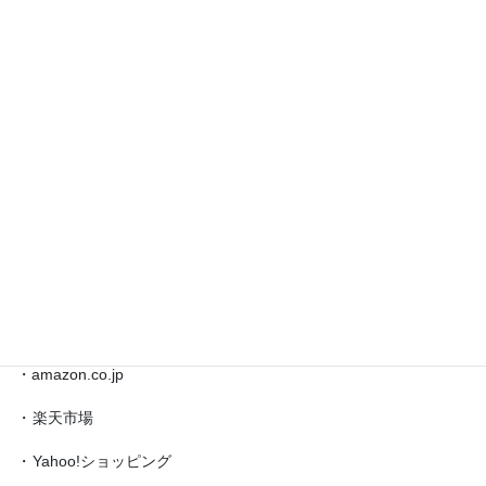
◎藤井聡太 対局情報 etc.
◎
藤
井
◎ブックマーク
聡
太
対
・
日本将棋連盟公式サイト
局
・
将棋情報局
情
報
・
amazon.co.jp（藤井聡太）
etc.
◎買物
・amazon.co.jp
・
楽天市場
・
Yahoo!ショッピング