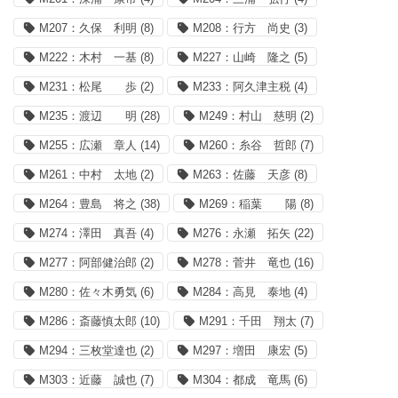
M207：久保 利明
(8)
M208：行方 尚史
(3)
M222：木村 一基
(8)
M227：山崎 隆之
(5)
M231：松尾 歩
(2)
M233：阿久津主税
(4)
M235：渡辺 明
(28)
M249：村山 慈明
(2)
M255：広瀬 章人
(14)
M260：糸谷 哲郎
(7)
M261：中村 太地
(2)
M263：佐藤 天彦
(8)
M264：豊島 将之
(38)
M269：稲葉 陽
(8)
M274：澤田 真吾
(4)
M276：永瀬 拓矢
(22)
M277：阿部健治郎
(2)
M278：菅井 竜也
(16)
M280：佐々木勇気
(6)
M284：高見 泰地
(4)
M286：斎藤慎太郎
(10)
M291：千田 翔太
(7)
M294：三枚堂達也
(2)
M297：増田 康宏
(5)
M303：近藤 誠也
(7)
M304：都成 竜馬
(6)