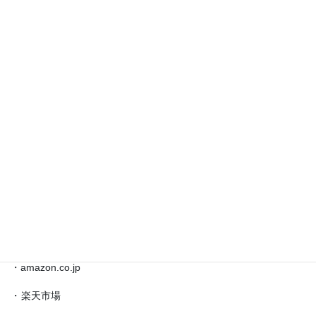
お問い合わせ
◎藤井聡太 対局情報 etc.
◎
藤
井
◎ブックマーク
聡
太
対
・
日本将棋連盟公式サイト
局
・
将棋情報局
情
報
・
amazon.co.jp（藤井聡太）
etc.
◎買物
・amazon.co.jp
・
楽天市場