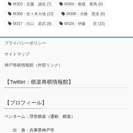
M303：近藤 誠也
(7)
M304：都成 竜馬
(6)
M306：佐々木大地
(13)
M308：大橋 貴洸
(6)
M317：出口 若武
(9)
M324：伊藤 匠
(15)
プライバシーポリシー
サイトマップ
神戸将棋情報館（外部リンク）
【Twitter：棋楽将棋情報館】
【プロフィール】
ペンネーム：浮世棋楽（通称、棋楽）
出 身：兵庫県神戸市