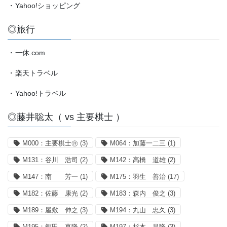
・
Yahoo!ショッピング
◎旅行
・
一休.com
・
楽天トラベル
・
Yahoo!トラベル
◎藤井聡太（ vs 主要棋士 ）
M000：主要棋士㊟
(3)
M064：加藤一二三
(1)
M131：谷川 浩司
(2)
M142：高橋 道雄
(2)
M147：南 芳一
(1)
M175：羽生 善治
(17)
M182：佐藤 康光
(2)
M183：森内 俊之
(3)
M189：屋敷 伸之
(3)
M194：丸山 忠久
(3)
M195：郷田 真隆
(2)
M197：杉本 昌隆
(3)