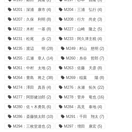
M201：深浦 康市
(4)
M204：三浦 弘行
(4)
M207：久保 利明
(8)
M208：行方 尚史
(3)
M222：木村 一基
(8)
M227：山崎 隆之
(5)
M231：松尾 歩
(2)
M233：阿久津主税
(4)
M235：渡辺 明
(28)
M249：村山 慈明
(2)
M255：広瀬 章人
(14)
M260：糸谷 哲郎
(7)
M261：中村 太地
(2)
M263：佐藤 天彦
(8)
M264：豊島 将之
(38)
M269：稲葉 陽
(8)
M274：澤田 真吾
(4)
M276：永瀬 拓矢
(22)
M277：阿部健治郎
(2)
M278：菅井 竜也
(16)
M280：佐々木勇気
(6)
M284：高見 泰地
(4)
M286：斎藤慎太郎
(10)
M291：千田 翔太
(7)
M294：三枚堂達也
(2)
M297：増田 康宏
(5)