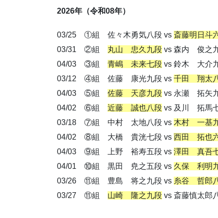
2026年（令和08年）
03/25 ①組 佐々木勇気八段 vs
斎藤明日斗
03/31 ②組
丸山 忠久九段
vs 森内 俊之
04/03 ③組
青嶋 未来七段
vs 鈴木 大介
03/12 ④組 佐藤 康光九段 vs
千田 翔太
04/03 ⑤組
佐藤 天彦九段
vs 永瀬 拓矢
04/02 ⑥組
近藤 誠也八段
vs 及川 拓馬
03/18 ⑦組 中村 太地八段 vs
木村 一基
04/02 ⑧組 大橋 貴洸七段 vs
西田 拓也
04/03 ⑨組 上野 裕寿五段 vs
澤田 真吾
04/01 ⑩組 黒田 尭之五段 vs
久保 利明
03/26 ⑪組 豊島 将之九段 vs
糸谷 哲郎
03/27 ⑪組
山崎 隆之九段
vs 斎藤慎太郎