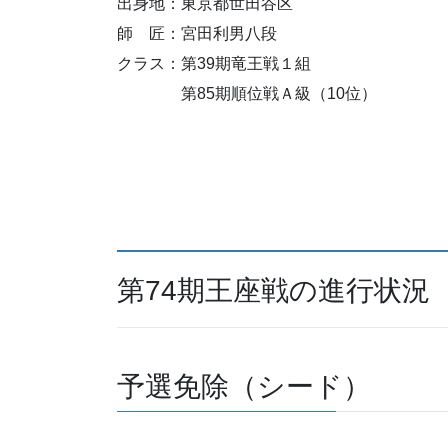
出身地：東京都世田谷区
師 匠：宮田利男八段
クラス：第39期竜王戦１組
第85期順位戦Ａ級（10位）
第74期王座戦の進行状況
予選免除（シード）