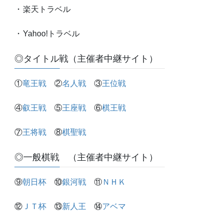
・
楽天トラベル
・
Yahoo!トラベル
◎タイトル戦（主催者中継サイト）
①
竜王戦
②
名人戦
③
王位戦
④
叡王戦
⑤
王座戦
⑥
棋王戦
⑦
王将戦
⑧
棋聖戦
◎一般棋戦 （主催者中継サイト）
⑨
朝日杯
⑩
銀河戦
⑪
ＮＨＫ
⑫
ＪＴ杯
⑬
新人王
⑭
アベマ