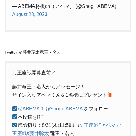
— ABEMA将棋ch（アベマ） (@Shogi_ABEMA)
August 28, 2023
Twitter ※藤井聡太竜王・名人
＼王座戦開幕直前／
藤井竜王・名人からメッセージ！
サイン入りアベマくんを1名様にプレゼント
@ABEMA
&
@Shogi_ABEMA
をフォロー
本投稿をRT
締め切り：8/31(木)11:59まで
#王座戦
#アベマで
王座戦
#藤井聡太
竜王・名人