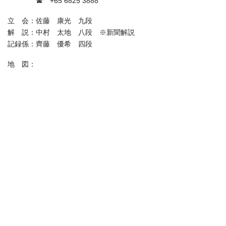
☎ +65 6825 3888
立 会：佐藤 康光 九段
解 説：中村 太地 八段 ※新聞解説
記録係：齊藤 優希 四段
地 図：