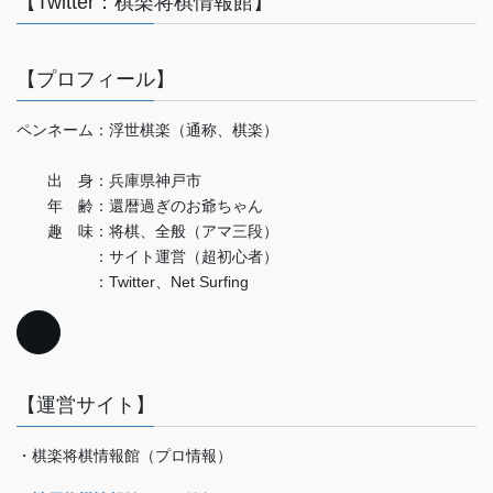
【Twitter：棋楽将棋情報館】
【プロフィール】
ペンネーム：浮世棋楽（通称、棋楽）
出 身：兵庫県神戸市
年 齢：還暦過ぎのお爺ちゃん
趣 味：将棋、全般（アマ三段）
：サイト運営（超初心者）
：Twitter、Net Surfing
【運営サイト】
・棋楽将棋情報館（プロ情報）