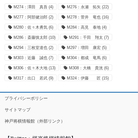
M274：澤田 真吾
(4)
M276：永瀬 拓矢
(22)
M277：阿部健治郎
(2)
M278：菅井 竜也
(16)
M280：佐々木勇気
(6)
M284：高見 泰地
(4)
M286：斎藤慎太郎
(10)
M291：千田 翔太
(7)
M294：三枚堂達也
(2)
M297：増田 康宏
(5)
M303：近藤 誠也
(7)
M304：都成 竜馬
(6)
M306：佐々木大地
(13)
M308：大橋 貴洸
(6)
M317：出口 若武
(9)
M324：伊藤 匠
(15)
プライバシーポリシー
サイトマップ
神戸将棋情報館（外部リンク）