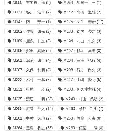
M000：主要棋士㊟
(3)
M064：加藤一二三
(1)
M131：谷川 浩司
(2)
M142：高橋 道雄
(2)
M147：南 芳一
(1)
M175：羽生 善治
(17)
M182：佐藤 康光
(2)
M183：森内 俊之
(3)
M189：屋敷 伸之
(3)
M194：丸山 忠久
(3)
M195：郷田 真隆
(2)
M197：杉本 昌隆
(3)
M201：深浦 康市
(4)
M204：三浦 弘行
(4)
M207：久保 利明
(8)
M208：行方 尚史
(3)
M222：木村 一基
(8)
M227：山崎 隆之
(5)
M231：松尾 歩
(2)
M233：阿久津主税
(4)
M235：渡辺 明
(28)
M249：村山 慈明
(2)
M255：広瀬 章人
(14)
M260：糸谷 哲郎
(7)
M261：中村 太地
(2)
M263：佐藤 天彦
(8)
M264：豊島 将之
(38)
M269：稲葉 陽
(8)