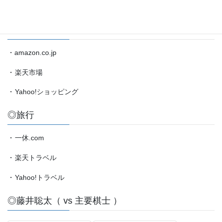
・
amazon.co.jp（藤井聡太）
etc.
◎買物
・amazon.co.jp
・
楽天市場
・
Yahoo!ショッピング
◎旅行
・
一休.com
・
楽天トラベル
・
Yahoo!トラベル
◎藤井聡太（ vs 主要棋士 ）