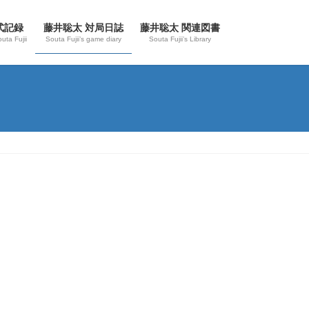
式記録
藤井聡太 対局日誌
藤井聡太 関連図書
outa Fujii
Souta Fujii’s game diary
Souta Fujii’s Library