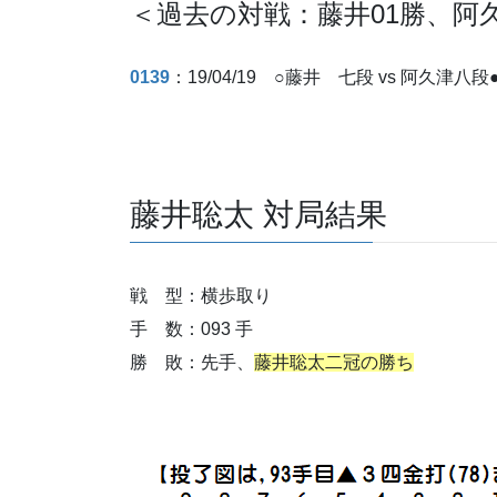
＜過去の対戦：藤井01勝、阿久
0139
：19/04/19 ○藤井 七段 vs 阿久津八
藤井聡太 対局結果
戦 型：横歩取り
手 数：093 手
勝 敗：先手、
藤井聡太二冠の勝ち