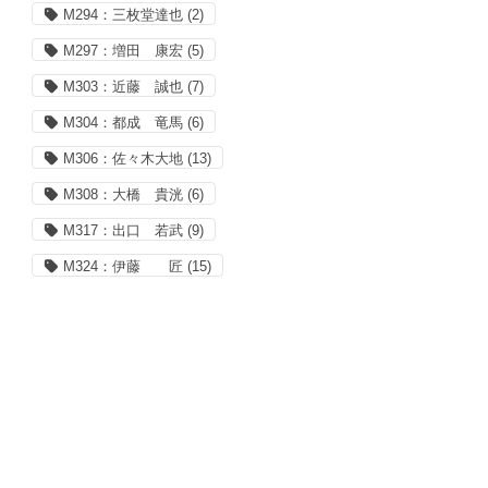
M294：三枚堂達也
(2)
M297：増田 康宏
(5)
M303：近藤 誠也
(7)
M304：都成 竜馬
(6)
M306：佐々木大地
(13)
M308：大橋 貴洸
(6)
M317：出口 若武
(9)
M324：伊藤 匠
(15)