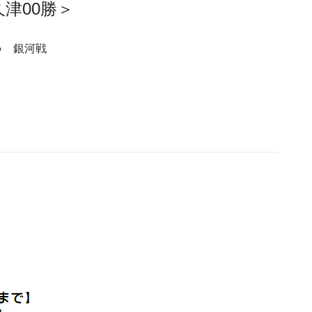
津00勝＞
段● 銀河戦