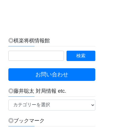
◎棋楽将棋情報館
お問い合わせ
◎藤井聡太 対局情報 etc.
◎
藤
井
◎ブックマーク
聡