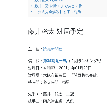
4.
藤井二冠 決勝Ｔまであと２勝
5.
【公式完全解説】初手～終局
藤井聡太 対局予定
主 催：
読売新聞社
棋 戦：
第34
期竜王戦
（２組ランキング戦）
対局日：令和03（2021）年01月29日
対局場：大阪市福島区、「関西将棋会館」
持時間：各５時間、振駒
先手▲：藤井 聡太 二冠
後手△：阿久津主税 八段