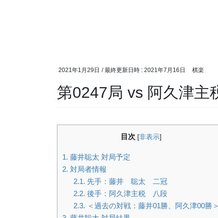
2021年1月29日
/ 最終更新日時 :
2021年7月16日
棋楽
第0247局 vs 阿久津
目次
[
非表示
]
1.
藤井聡太 対局予定
2.
対局者情報
2.1.
先手：藤井 聡太 二冠
2.2.
後手：阿久津主税 八段
2.3.
＜過去の対戦：藤井01勝、阿久津00勝
3.
藤井聡太 対局結果