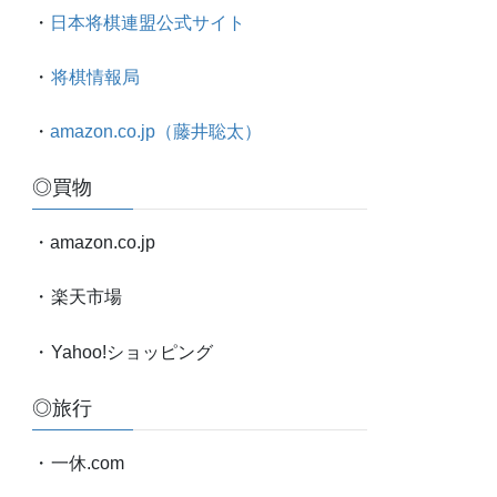
太
・
日本将棋連盟公式サイト
対
局
・
将棋情報局
情
報
・
amazon.co.jp（藤井聡太）
etc.
◎買物
・amazon.co.jp
・
楽天市場
・
Yahoo!ショッピング
◎旅行
・
一休.com