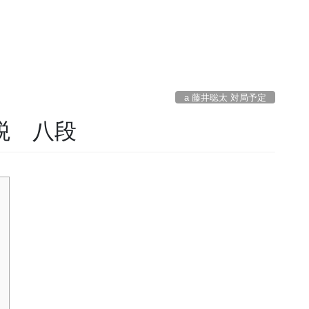
a 藤井聡太 対局予定
主税 八段
＞