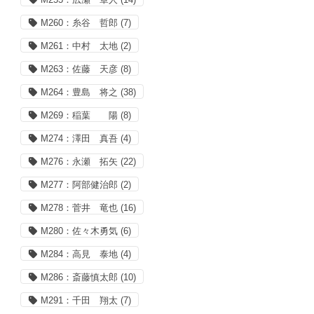
M260：糸谷 哲郎
(7)
M261：中村 太地
(2)
M263：佐藤 天彦
(8)
M264：豊島 将之
(38)
M269：稲葉 陽
(8)
M274：澤田 真吾
(4)
M276：永瀬 拓矢
(22)
M277：阿部健治郎
(2)
M278：菅井 竜也
(16)
M280：佐々木勇気
(6)
M284：高見 泰地
(4)
M286：斎藤慎太郎
(10)
M291：千田 翔太
(7)