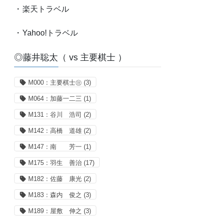
・
楽天トラベル
・
Yahoo!トラベル
◎藤井聡太（ vs 主要棋士 ）
M000：主要棋士㊟
(3)
M064：加藤一二三
(1)
M131：谷川 浩司
(2)
M142：高橋 道雄
(2)
M147：南 芳一
(1)
M175：羽生 善治
(17)
M182：佐藤 康光
(2)
M183：森内 俊之
(3)
M189：屋敷 伸之
(3)