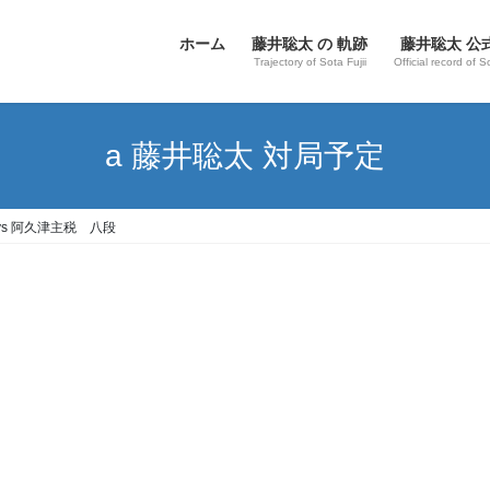
ホーム
藤井聡太 の 軌跡
藤井聡太 公
Trajectory of Sota Fujii
Official record of S
a 藤井聡太 対局予定
 vs 阿久津主税 八段