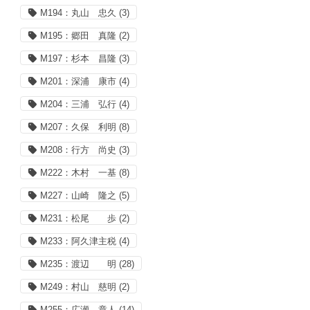
M194：丸山 忠久
(3)
M195：郷田 真隆
(2)
M197：杉本 昌隆
(3)
M201：深浦 康市
(4)
M204：三浦 弘行
(4)
M207：久保 利明
(8)
M208：行方 尚史
(3)
M222：木村 一基
(8)
M227：山崎 隆之
(5)
M231：松尾 歩
(2)
M233：阿久津主税
(4)
M235：渡辺 明
(28)
M249：村山 慈明
(2)
M255：広瀬 章人
(14)