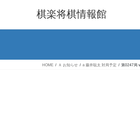
コ
ナ
ン
ビ
棋楽将棋情報館
テ
ゲ
ン
ー
ツ
シ
へ
ョ
ス
ン
キ
に
ッ
移
HOME
Ａ お知らせ
a 藤井聡太 対局予定
第0247局
プ
動