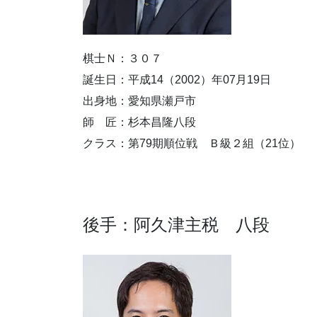
棋士Ｎ：３０７
誕生日：平成14（2002）年07月19日
出身地：愛知県瀬戸市
師 匠：杉本昌隆八段
クラス：第79期順位戦 Ｂ級２組（21位）
後手：阿久津主税 八段