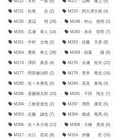
M222：木村 一基
(8)
M227：山崎 隆之
(5)
M231：松尾 歩
(2)
M233：阿久津主税
(4)
M235：渡辺 明
(28)
M249：村山 慈明
(2)
M255：広瀬 章人
(14)
M260：糸谷 哲郎
(7)
M261：中村 太地
(2)
M263：佐藤 天彦
(8)
M264：豊島 将之
(38)
M269：稲葉 陽
(8)
M274：澤田 真吾
(4)
M276：永瀬 拓矢
(22)
M277：阿部健治郎
(2)
M278：菅井 竜也
(16)
M280：佐々木勇気
(6)
M284：高見 泰地
(4)
M286：斎藤慎太郎
(10)
M291：千田 翔太
(7)
M294：三枚堂達也
(2)
M297：増田 康宏
(5)
M303：近藤 誠也
(7)
M304：都成 竜馬
(6)
M306：佐々木大地
(13)
M308：大橋 貴洸
(6)
M317：出口 若武
(9)
M324：伊藤 匠
(15)