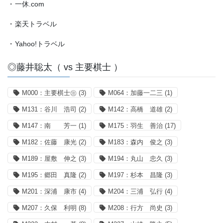
・
一休.com
・
楽天トラベル
・
Yahoo!トラベル
◎藤井聡太（ vs 主要棋士 ）
M000：主要棋士㊟
(3)
M064：加藤一二三
(1)
M131：谷川 浩司
(2)
M142：高橋 道雄
(2)
M147：南 芳一
(1)
M175：羽生 善治
(17)
M182：佐藤 康光
(2)
M183：森内 俊之
(3)
M189：屋敷 伸之
(3)
M194：丸山 忠久
(3)
M195：郷田 真隆
(2)
M197：杉本 昌隆
(3)
M201：深浦 康市
(4)
M204：三浦 弘行
(4)
M207：久保 利明
(8)
M208：行方 尚史
(3)