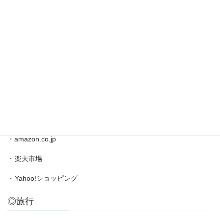
◎
藤
井
◎ブックマーク
聡
太
対
・
日本将棋連盟公式サイト
局
・
将棋情報局
情
報
・
amazon.co.jp（藤井聡太）
etc.
◎買物
・amazon.co.jp
・
楽天市場
・
Yahoo!ショッピング
◎旅行