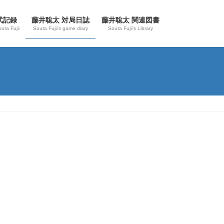
式記録
藤井聡太 対局日誌
藤井聡太 関連図書
outa Fujii
Souta Fujii’s game diary
Souta Fujii’s Library