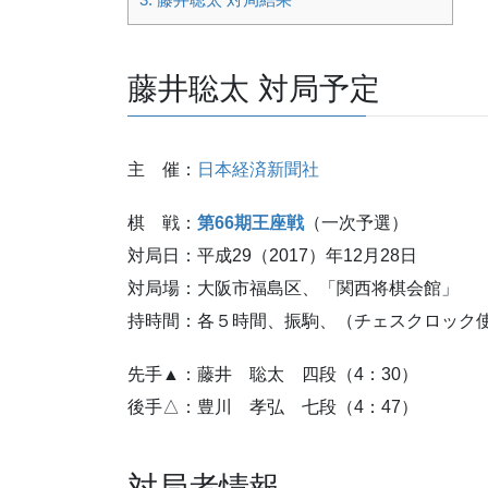
藤井聡太 対局予定
主 催：
日本経済新聞社
棋 戦：
第66期王座戦
（一次予選）
対局日：平成29（2017）年12月28日
対局場：大阪市福島区、「関西将棋会館」
持時間：各５時間、振駒、（チェスクロック
先手▲：藤井 聡太 四段（4：30）
後手△：豊川 孝弘 七段（4：47）
対局者情報