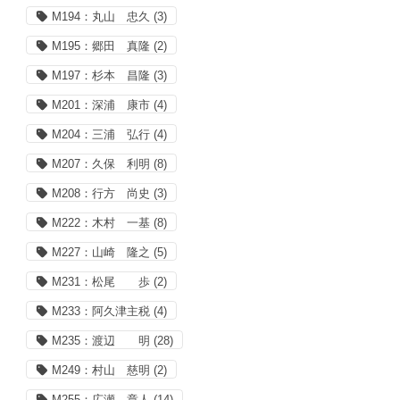
M194：丸山 忠久
(3)
M195：郷田 真隆
(2)
M197：杉本 昌隆
(3)
M201：深浦 康市
(4)
M204：三浦 弘行
(4)
M207：久保 利明
(8)
M208：行方 尚史
(3)
M222：木村 一基
(8)
M227：山崎 隆之
(5)
M231：松尾 歩
(2)
M233：阿久津主税
(4)
M235：渡辺 明
(28)
M249：村山 慈明
(2)
M255：広瀬 章人
(14)