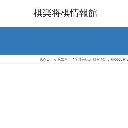
コ
ナ
ン
ビ
棋楽将棋情報館
テ
ゲ
ン
ー
ツ
シ
へ
ョ
ス
ン
キ
に
ッ
移
HOME
Ａ お知らせ
a 藤井聡太 対局予定
第0065局
プ
動