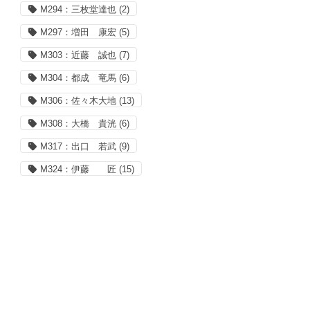
M294：三枚堂達也
(2)
M297：増田 康宏
(5)
M303：近藤 誠也
(7)
M304：都成 竜馬
(6)
M306：佐々木大地
(13)
M308：大橋 貴洸
(6)
M317：出口 若武
(9)
M324：伊藤 匠
(15)