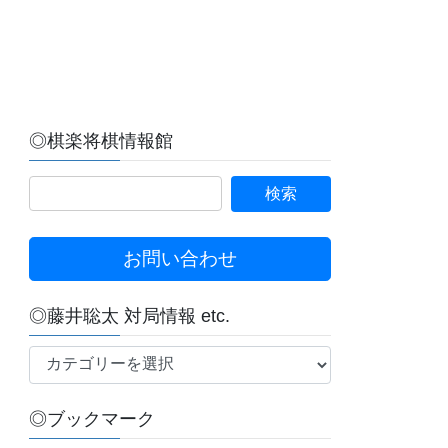
◎棋楽将棋情報館
お問い合わせ
◎藤井聡太 対局情報 etc.
◎
藤
井
◎ブックマーク
聡