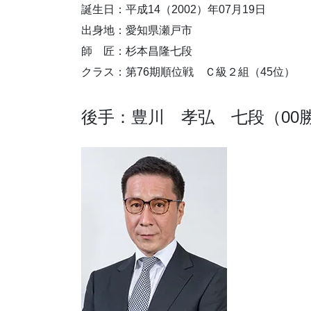
誕生日：平成14（2002）年07月19日
出身地：愛知県瀬戸市
師 匠：杉本昌隆七段
クラス：第76期順位戦 Ｃ級２組（45位）
後手：豊川 孝弘 七段（00