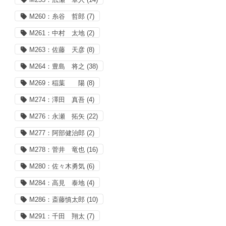
M260：糸谷 哲郎
(7)
M261：中村 太地
(2)
M263：佐藤 天彦
(8)
M264：豊島 将之
(38)
M269：稲葉 陽
(8)
M274：澤田 真吾
(4)
M276：永瀬 拓矢
(22)
M277：阿部健治郎
(2)
M278：菅井 竜也
(16)
M280：佐々木勇気
(6)
M284：高見 泰地
(4)
M286：斎藤慎太郎
(10)
M291：千田 翔太
(7)