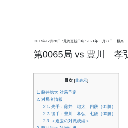
2017年12月28日
/ 最終更新日時 :
2021年11月27日
棋楽
第0065局 vs 豊川 
目次
[
非表示
]
1.
藤井聡太 対局予定
2.
対局者情報
2.1.
先手：藤井 聡太 四段（01勝）
2.2.
後手：豊川 孝弘 七段（00勝）
2.3.
＜過去の対戦成績＞
3.
藤井聡太 対局結果