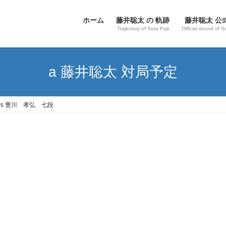
ホーム
藤井聡太 の 軌跡
藤井聡太 公
Trajectory of Sota Fujii
Official record of S
a 藤井聡太 対局予定
 vs 豊川 孝弘 七段