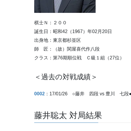
棋士Ｎ：２００
誕生日：昭和42（1967）年02月20日
出身地：東京都杉並区
師 匠：（故）関屋喜代作八段
クラス：第76期順位戦 Ｃ級１組（27位）
＜過去の対戦成績＞
0002
：17/01/26 ○藤井 四段 vs 豊川 七
藤井聡太 対局結果