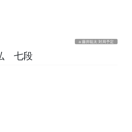
a 藤井聡太 対局予定
孝弘 七段