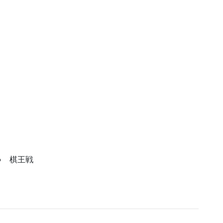
段● 棋王戦