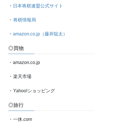
太
・
日本将棋連盟公式サイト
対
局
・
将棋情報局
情
報
・
amazon.co.jp（藤井聡太）
etc.
◎買物
・amazon.co.jp
・
楽天市場
・
Yahoo!ショッピング
◎旅行
・
一休.com