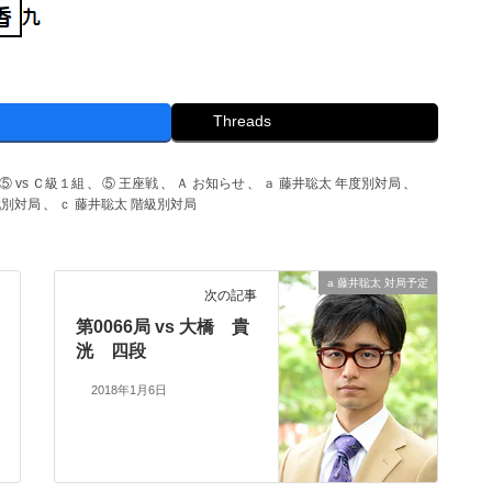
Threads
⑤ vs Ｃ級１組
、
⑤ 王座戦
、
Ａ お知らせ
、
ａ 藤井聡太 年度別対局
、
戦別対局
、
ｃ 藤井聡太 階級別対局
a 藤井聡太 対局予定
次の記事
第0066局 vs 大橋 貴
洸 四段
2018年1月6日