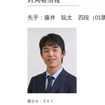
先手：藤井 聡太 四段（01
棋士Ｎ：３０７