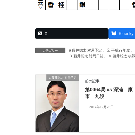
X
Bluesky
a 藤井聡太 対局予定
、
② 平成29年度
、
カテゴリー
Ｂ 藤井聡太 対局日誌
、
ｂ 藤井聡太 棋
a 藤井聡太 対局予定
前の記事
第0064局 vs 深浦 康
市 九段
2017年12月23日