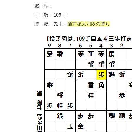
戦 型：
手 数：109 手
勝 敗：先手、
藤井聡太四段の勝ち