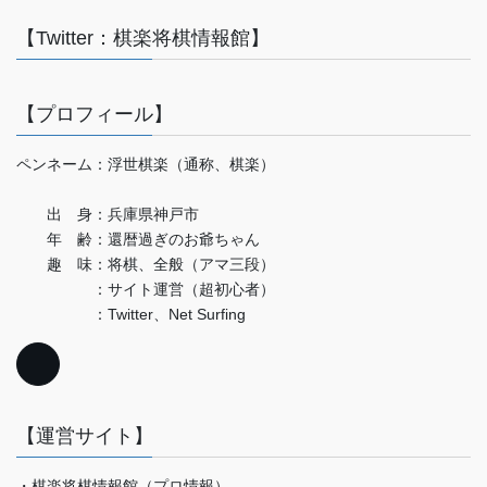
【Twitter：棋楽将棋情報館】
【プロフィール】
ペンネーム：浮世棋楽（通称、棋楽）
出 身：兵庫県神戸市
年 齢：還暦過ぎのお爺ちゃん
趣 味：将棋、全般（アマ三段）
：サイト運営（超初心者）
：Twitter、Net Surfing
【運営サイト】
・棋楽将棋情報館（プロ情報）