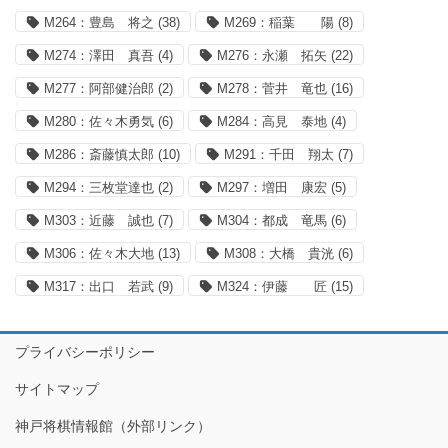
M264：豊島 将之
(38)
M269：稲葉 陽
(8)
M274：澤田 真吾
(4)
M276：永瀬 拓矢
(22)
M277：阿部健治郎
(2)
M278：菅井 竜也
(16)
M280：佐々木勇気
(6)
M284：高見 泰地
(4)
M286：斎藤慎太郎
(10)
M291：千田 翔太
(7)
M294：三枚堂達也
(2)
M297：増田 康宏
(5)
M303：近藤 誠也
(7)
M304：都成 竜馬
(6)
M306：佐々木大地
(13)
M308：大橋 貴洸
(6)
M317：出口 若武
(9)
M324：伊藤 匠
(15)
プライバシーポリシー
サイトマップ
神戸将棋情報館（外部リンク）