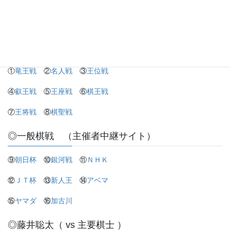
・
楽天トラベル
・
Yahoo!トラベル
◎タイトル戦（主催者中継サイト）
①
竜王戦
②
名人戦
③
王位戦
④
叡王戦
⑤
王座戦
⑥
棋王戦
⑦
王将戦
⑧
棋聖戦
◎一般棋戦 （主催者中継サイト）
⑨
朝日杯
⑩
銀河戦
⑪
ＮＨＫ
⑫
ＪＴ杯
⑬
新人王
⑭
アベマ
⑮
ヤマダ
⑯
加古川
◎藤井聡太（ vs 主要棋士 ）