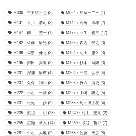
M000：主要棋士㊟
(3)
M064：加藤一二三
(1)
M131：谷川 浩司
(2)
M142：高橋 道雄
(2)
M147：南 芳一
(1)
M175：羽生 善治
(17)
M182：佐藤 康光
(2)
M183：森内 俊之
(3)
M189：屋敷 伸之
(3)
M194：丸山 忠久
(3)
M195：郷田 真隆
(2)
M197：杉本 昌隆
(3)
M201：深浦 康市
(4)
M204：三浦 弘行
(4)
M207：久保 利明
(8)
M208：行方 尚史
(3)
M222：木村 一基
(8)
M227：山崎 隆之
(5)
M231：松尾 歩
(2)
M233：阿久津主税
(4)
M235：渡辺 明
(28)
M249：村山 慈明
(2)
M255：広瀬 章人
(14)
M260：糸谷 哲郎
(7)
M261：中村 太地
(2)
M263：佐藤 天彦
(8)