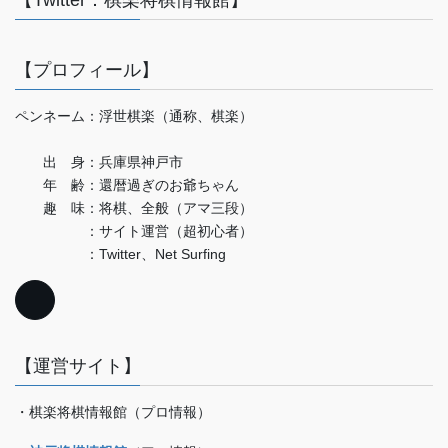
【Twitter：棋楽将棋情報館】
【プロフィール】
ペンネーム：浮世棋楽（通称、棋楽）
出 身：兵庫県神戸市
年 齢：還暦過ぎのお爺ちゃん
趣 味：将棋、全般（アマ三段）
：サイト運営（超初心者）
：Twitter、Net Surfing
【運営サイト】
・棋楽将棋情報館（プロ情報）