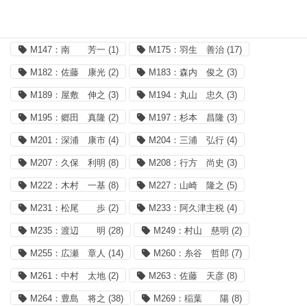
M000：主要棋士㊟
(3)
M064：加藤一二三
(1)
M131：谷川 浩司
(2)
M142：高橋 道雄
(2)
M147：南 芳一
(1)
M175：羽生 善治
(17)
M182：佐藤 康光
(2)
M183：森内 俊之
(3)
M189：屋敷 伸之
(3)
M194：丸山 忠久
(3)
M195：郷田 真隆
(2)
M197：杉本 昌隆
(3)
M201：深浦 康市
(4)
M204：三浦 弘行
(4)
M207：久保 利明
(8)
M208：行方 尚史
(3)
M222：木村 一基
(8)
M227：山崎 隆之
(5)
M231：松尾 歩
(2)
M233：阿久津主税
(4)
M235：渡辺 明
(28)
M249：村山 慈明
(2)
M255：広瀬 章人
(14)
M260：糸谷 哲郎
(7)
M261：中村 太地
(2)
M263：佐藤 天彦
(8)
M264：豊島 将之
(38)
M269：稲葉 陽
(8)