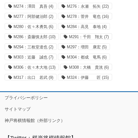
M274：澤田 真吾
(4)
M276：永瀬 拓矢
(22)
M277：阿部健治郎
(2)
M278：菅井 竜也
(16)
M280：佐々木勇気
(6)
M284：高見 泰地
(4)
M286：斎藤慎太郎
(10)
M291：千田 翔太
(7)
M294：三枚堂達也
(2)
M297：増田 康宏
(5)
M303：近藤 誠也
(7)
M304：都成 竜馬
(6)
M306：佐々木大地
(13)
M308：大橋 貴洸
(6)
M317：出口 若武
(9)
M324：伊藤 匠
(15)
プライバシーポリシー
サイトマップ
神戸将棋情報館（外部リンク）