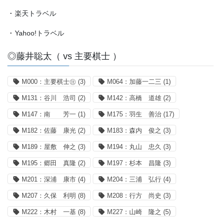
・
楽天トラベル
・
Yahoo!トラベル
◎藤井聡太（ vs 主要棋士 ）
M000：主要棋士㊟
(3)
M064：加藤一二三
(1)
M131：谷川 浩司
(2)
M142：高橋 道雄
(2)
M147：南 芳一
(1)
M175：羽生 善治
(17)
M182：佐藤 康光
(2)
M183：森内 俊之
(3)
M189：屋敷 伸之
(3)
M194：丸山 忠久
(3)
M195：郷田 真隆
(2)
M197：杉本 昌隆
(3)
M201：深浦 康市
(4)
M204：三浦 弘行
(4)
M207：久保 利明
(8)
M208：行方 尚史
(3)
M222：木村 一基
(8)
M227：山崎 隆之
(5)