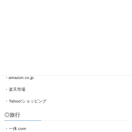
藤
井
◎ブックマーク
聡
太
対
・
日本将棋連盟公式サイト
局
・
将棋情報局
情
報
・
amazon.co.jp（藤井聡太）
etc.
◎買物
・amazon.co.jp
・
楽天市場
・
Yahoo!ショッピング
◎旅行
・
一休.com