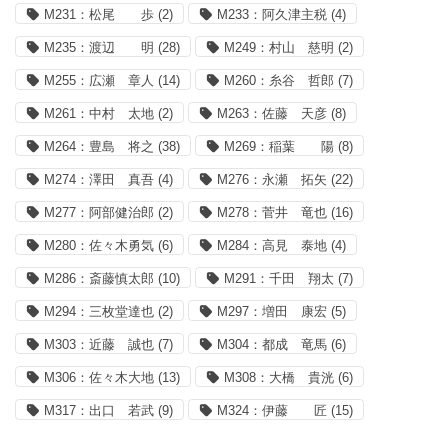
M231：松尾 歩
(2)
M233：阿久津主税
(4)
M235：渡辺 明
(28)
M249：村山 慈明
(2)
M255：広瀬 章人
(14)
M260：糸谷 哲郎
(7)
M261：中村 太地
(2)
M263：佐藤 天彦
(8)
M264：豊島 将之
(38)
M269：稲葉 陽
(8)
M274：澤田 真吾
(4)
M276：永瀬 拓矢
(22)
M277：阿部健治郎
(2)
M278：菅井 竜也
(16)
M280：佐々木勇気
(6)
M284：高見 泰地
(4)
M286：斎藤慎太郎
(10)
M291：千田 翔太
(7)
M294：三枚堂達也
(2)
M297：増田 康宏
(5)
M303：近藤 誠也
(7)
M304：都成 竜馬
(6)
M306：佐々木大地
(13)
M308：大橋 貴洸
(6)
M317：出口 若武
(9)
M324：伊藤 匠
(15)