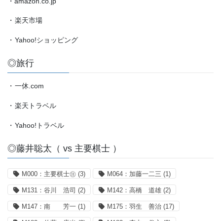
・amazon.co.jp
・
楽天市場
・
Yahoo!ショッピング
◎旅行
・
一休.com
・
楽天トラベル
・
Yahoo!トラベル
◎藤井聡太（ vs 主要棋士 ）
M000：主要棋士㊟
(3)
M064：加藤一二三
(1)
M131：谷川 浩司
(2)
M142：高橋 道雄
(2)
M147：南 芳一
(1)
M175：羽生 善治
(17)