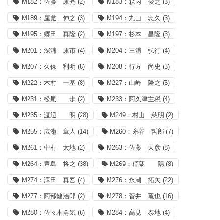
M182：佐藤 康光
(2)
M183：森内 俊之
(3)
M189：屋敷 伸之
(3)
M194：丸山 忠久
(3)
M195：郷田 真隆
(2)
M197：杉本 昌隆
(3)
M201：深浦 康市
(4)
M204：三浦 弘行
(4)
M207：久保 利明
(8)
M208：行方 尚史
(3)
M222：木村 一基
(8)
M227：山崎 隆之
(5)
M231：松尾 歩
(2)
M233：阿久津主税
(4)
M235：渡辺 明
(28)
M249：村山 慈明
(2)
M255：広瀬 章人
(14)
M260：糸谷 哲郎
(7)
M261：中村 太地
(2)
M263：佐藤 天彦
(8)
M264：豊島 将之
(38)
M269：稲葉 陽
(8)
M274：澤田 真吾
(4)
M276：永瀬 拓矢
(22)
M277：阿部健治郎
(2)
M278：菅井 竜也
(16)
M280：佐々木勇気
(6)
M284：高見 泰地
(4)