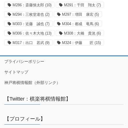
M286：斎藤慎太郎
(10)
M291：千田 翔太
(7)
M294：三枚堂達也
(2)
M297：増田 康宏
(5)
M303：近藤 誠也
(7)
M304：都成 竜馬
(6)
M306：佐々木大地
(13)
M308：大橋 貴洸
(6)
M317：出口 若武
(9)
M324：伊藤 匠
(15)
プライバシーポリシー
サイトマップ
神戸将棋情報館（外部リンク）
【Twitter：棋楽将棋情報館】
【プロフィール】