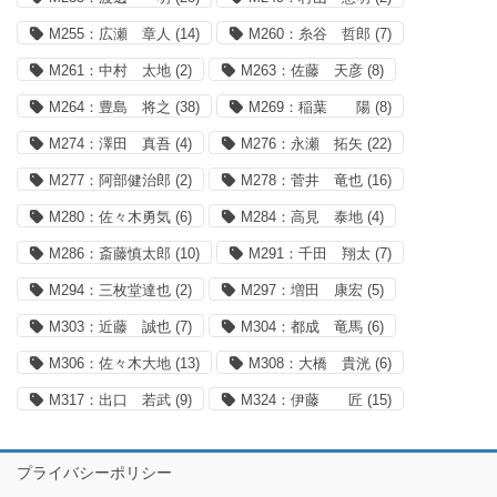
M255：広瀬 章人
(14)
M260：糸谷 哲郎
(7)
M261：中村 太地
(2)
M263：佐藤 天彦
(8)
M264：豊島 将之
(38)
M269：稲葉 陽
(8)
M274：澤田 真吾
(4)
M276：永瀬 拓矢
(22)
M277：阿部健治郎
(2)
M278：菅井 竜也
(16)
M280：佐々木勇気
(6)
M284：高見 泰地
(4)
M286：斎藤慎太郎
(10)
M291：千田 翔太
(7)
M294：三枚堂達也
(2)
M297：増田 康宏
(5)
M303：近藤 誠也
(7)
M304：都成 竜馬
(6)
M306：佐々木大地
(13)
M308：大橋 貴洸
(6)
M317：出口 若武
(9)
M324：伊藤 匠
(15)
プライバシーポリシー