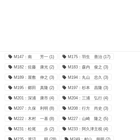
・
Yahoo!トラベル
◎藤井聡太（ vs 主要棋士 ）
M000：主要棋士㊟
(3)
M064：加藤一二三
(1)
M131：谷川 浩司
(2)
M142：高橋 道雄
(2)
M147：南 芳一
(1)
M175：羽生 善治
(17)
M182：佐藤 康光
(2)
M183：森内 俊之
(3)
M189：屋敷 伸之
(3)
M194：丸山 忠久
(3)
M195：郷田 真隆
(2)
M197：杉本 昌隆
(3)
M201：深浦 康市
(4)
M204：三浦 弘行
(4)
M207：久保 利明
(8)
M208：行方 尚史
(3)
M222：木村 一基
(8)
M227：山崎 隆之
(5)
M231：松尾 歩
(2)
M233：阿久津主税
(4)
M235：渡辺 明
(28)
M249：村山 慈明
(2)