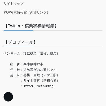
サイトマップ
神戸将棋情報館（外部リンク）
【Twitter：棋楽将棋情報館】
【プロフィール】
ペンネーム：浮世棋楽（通称、棋楽）
出 身：兵庫県神戸市
年 齢：還暦過ぎのお爺ちゃん
趣 味：将棋、全般（アマ三段）
：サイト運営（超初心者）
：Twitter、Net Surfing