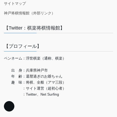
サイトマップ
神戸将棋情報館（外部リンク）
【Twitter：棋楽将棋情報館】
【プロフィール】
ペンネーム：浮世棋楽（通称、棋楽）
出 身：兵庫県神戸市
年 齢：還暦過ぎのお爺ちゃん
趣 味：将棋、全般（アマ三段）
：サイト運営（超初心者）
：Twitter、Net Surfing