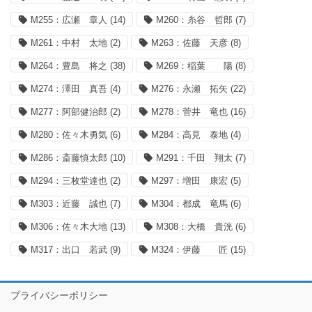
M255：広瀬 章人
(14)
M260：糸谷 哲郎
(7)
M261：中村 太地
(2)
M263：佐藤 天彦
(8)
M264：豊島 将之
(38)
M269：稲葉 陽
(8)
M274：澤田 真吾
(4)
M276：永瀬 拓矢
(22)
M277：阿部健治郎
(2)
M278：菅井 竜也
(16)
M280：佐々木勇気
(6)
M284：高見 泰地
(4)
M286：斎藤慎太郎
(10)
M291：千田 翔太
(7)
M294：三枚堂達也
(2)
M297：増田 康宏
(5)
M303：近藤 誠也
(7)
M304：都成 竜馬
(6)
M306：佐々木大地
(13)
M308：大橋 貴洸
(6)
M317：出口 若武
(9)
M324：伊藤 匠
(15)
プライバシーポリシー