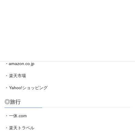
太
対
・
日本将棋連盟公式サイト
局
・
将棋情報局
情
報
・
amazon.co.jp（藤井聡太）
etc.
◎買物
・amazon.co.jp
・
楽天市場
・
Yahoo!ショッピング
◎旅行
・
一休.com
・
楽天トラベル