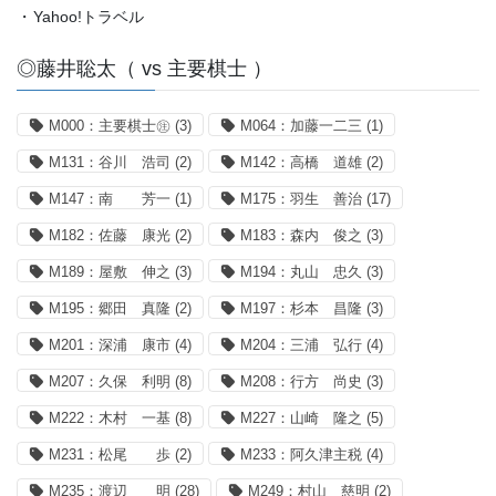
・
Yahoo!トラベル
◎藤井聡太（ vs 主要棋士 ）
M000：主要棋士㊟
(3)
M064：加藤一二三
(1)
M131：谷川 浩司
(2)
M142：高橋 道雄
(2)
M147：南 芳一
(1)
M175：羽生 善治
(17)
M182：佐藤 康光
(2)
M183：森内 俊之
(3)
M189：屋敷 伸之
(3)
M194：丸山 忠久
(3)
M195：郷田 真隆
(2)
M197：杉本 昌隆
(3)
M201：深浦 康市
(4)
M204：三浦 弘行
(4)
M207：久保 利明
(8)
M208：行方 尚史
(3)
M222：木村 一基
(8)
M227：山崎 隆之
(5)
M231：松尾 歩
(2)
M233：阿久津主税
(4)
M235：渡辺 明
(28)
M249：村山 慈明
(2)