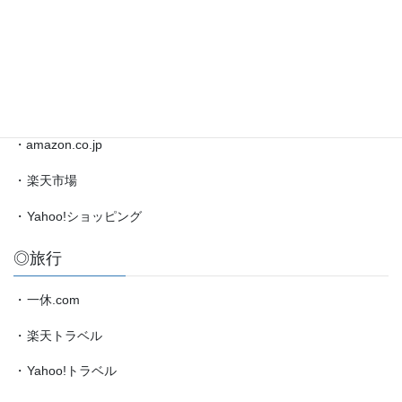
局
・
将棋情報局
情
報
・
amazon.co.jp（藤井聡太）
etc.
◎買物
・amazon.co.jp
・
楽天市場
・
Yahoo!ショッピング
◎旅行
・
一休.com
・
楽天トラベル
・
Yahoo!トラベル