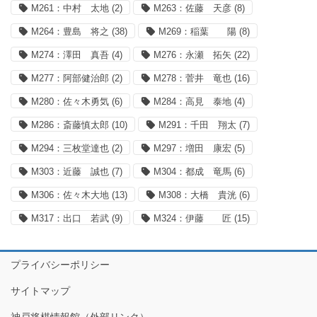
M261：中村 太地
(2)
M263：佐藤 天彦
(8)
M264：豊島 将之
(38)
M269：稲葉 陽
(8)
M274：澤田 真吾
(4)
M276：永瀬 拓矢
(22)
M277：阿部健治郎
(2)
M278：菅井 竜也
(16)
M280：佐々木勇気
(6)
M284：高見 泰地
(4)
M286：斎藤慎太郎
(10)
M291：千田 翔太
(7)
M294：三枚堂達也
(2)
M297：増田 康宏
(5)
M303：近藤 誠也
(7)
M304：都成 竜馬
(6)
M306：佐々木大地
(13)
M308：大橋 貴洸
(6)
M317：出口 若武
(9)
M324：伊藤 匠
(15)
プライバシーポリシー
サイトマップ