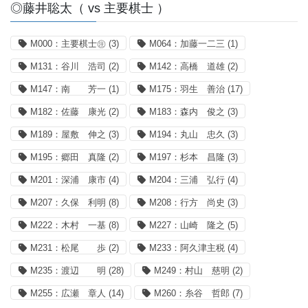
◎藤井聡太（ vs 主要棋士 ）
M000：主要棋士㊟
(3)
M064：加藤一二三
(1)
M131：谷川 浩司
(2)
M142：高橋 道雄
(2)
M147：南 芳一
(1)
M175：羽生 善治
(17)
M182：佐藤 康光
(2)
M183：森内 俊之
(3)
M189：屋敷 伸之
(3)
M194：丸山 忠久
(3)
M195：郷田 真隆
(2)
M197：杉本 昌隆
(3)
M201：深浦 康市
(4)
M204：三浦 弘行
(4)
M207：久保 利明
(8)
M208：行方 尚史
(3)
M222：木村 一基
(8)
M227：山崎 隆之
(5)
M231：松尾 歩
(2)
M233：阿久津主税
(4)
M235：渡辺 明
(28)
M249：村山 慈明
(2)
M255：広瀬 章人
(14)
M260：糸谷 哲郎
(7)