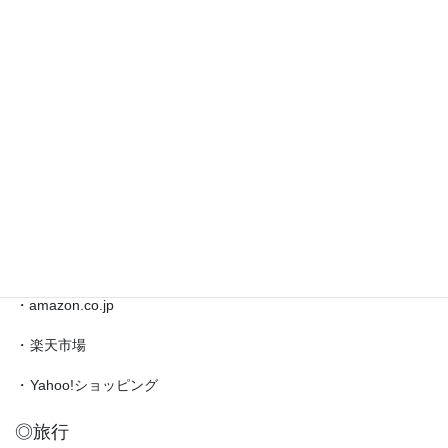
◎
藤
井
◎ブックマーク
聡
太
対
・
日本将棋連盟公式サイト
局
・
将棋情報局
情
報
・
amazon.co.jp（藤井聡太）
etc.
◎買物
・amazon.co.jp
・
楽天市場
・
Yahoo!ショッピング
◎旅行