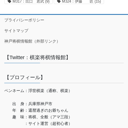
M317：出口 若武
(9)
M324：伊藤 匠
(15)
プライバシーポリシー
サイトマップ
神戸将棋情報館（外部リンク）
【Twitter：棋楽将棋情報館】
【プロフィール】
ペンネーム：浮世棋楽（通称、棋楽）
出 身：兵庫県神戸市
年 齢：還暦過ぎのお爺ちゃん
趣 味：将棋、全般（アマ三段）
：サイト運営（超初心者）