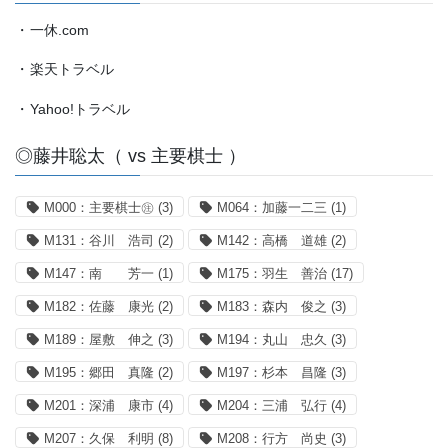
・
一休.com
・
楽天トラベル
・
Yahoo!トラベル
◎藤井聡太（ vs 主要棋士 ）
M000：主要棋士㊟
(3)
M064：加藤一二三
(1)
M131：谷川 浩司
(2)
M142：高橋 道雄
(2)
M147：南 芳一
(1)
M175：羽生 善治
(17)
M182：佐藤 康光
(2)
M183：森内 俊之
(3)
M189：屋敷 伸之
(3)
M194：丸山 忠久
(3)
M195：郷田 真隆
(2)
M197：杉本 昌隆
(3)
M201：深浦 康市
(4)
M204：三浦 弘行
(4)
M207：久保 利明
(8)
M208：行方 尚史
(3)