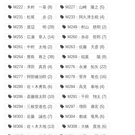
M222：木村 一基
(8)
M227：山崎 隆之
(5)
M231：松尾 歩
(2)
M233：阿久津主税
(4)
M235：渡辺 明
(28)
M249：村山 慈明
(2)
M255：広瀬 章人
(14)
M260：糸谷 哲郎
(7)
M261：中村 太地
(2)
M263：佐藤 天彦
(8)
M264：豊島 将之
(38)
M269：稲葉 陽
(8)
M274：澤田 真吾
(4)
M276：永瀬 拓矢
(22)
M277：阿部健治郎
(2)
M278：菅井 竜也
(16)
M280：佐々木勇気
(6)
M284：高見 泰地
(4)
M286：斎藤慎太郎
(10)
M291：千田 翔太
(7)
M294：三枚堂達也
(2)
M297：増田 康宏
(5)
M303：近藤 誠也
(7)
M304：都成 竜馬
(6)
M306：佐々木大地
(13)
M308：大橋 貴洸
(6)