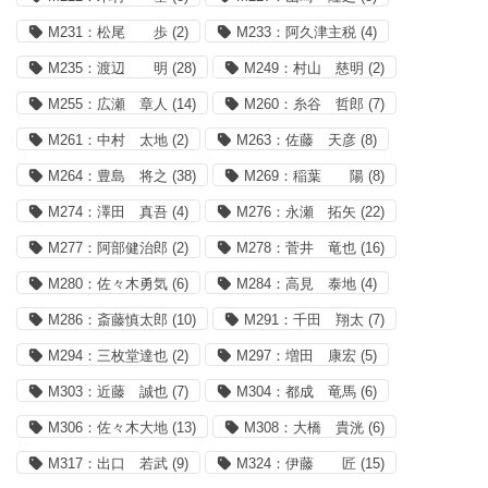
M231：松尾 歩
(2)
M233：阿久津主税
(4)
M235：渡辺 明
(28)
M249：村山 慈明
(2)
M255：広瀬 章人
(14)
M260：糸谷 哲郎
(7)
M261：中村 太地
(2)
M263：佐藤 天彦
(8)
M264：豊島 将之
(38)
M269：稲葉 陽
(8)
M274：澤田 真吾
(4)
M276：永瀬 拓矢
(22)
M277：阿部健治郎
(2)
M278：菅井 竜也
(16)
M280：佐々木勇気
(6)
M284：高見 泰地
(4)
M286：斎藤慎太郎
(10)
M291：千田 翔太
(7)
M294：三枚堂達也
(2)
M297：増田 康宏
(5)
M303：近藤 誠也
(7)
M304：都成 竜馬
(6)
M306：佐々木大地
(13)
M308：大橋 貴洸
(6)
M317：出口 若武
(9)
M324：伊藤 匠
(15)