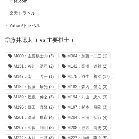
・
一休.com
・
楽天トラベル
・
Yahoo!トラベル
◎藤井聡太（ vs 主要棋士 ）
M000：主要棋士㊟
(3)
M064：加藤一二三
(1)
M131：谷川 浩司
(2)
M142：高橋 道雄
(2)
M147：南 芳一
(1)
M175：羽生 善治
(17)
M182：佐藤 康光
(2)
M183：森内 俊之
(3)
M189：屋敷 伸之
(3)
M194：丸山 忠久
(3)
M195：郷田 真隆
(2)
M197：杉本 昌隆
(3)
M201：深浦 康市
(4)
M204：三浦 弘行
(4)
M207：久保 利明
(8)
M208：行方 尚史
(3)
M222：木村 一基
(8)
M227：山崎 隆之
(5)