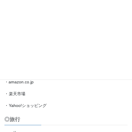
藤
井
◎ブックマーク
聡
太
対
・
日本将棋連盟公式サイト
局
・
将棋情報局
情
報
・
amazon.co.jp（藤井聡太）
etc.
◎買物
・amazon.co.jp
・
楽天市場
・
Yahoo!ショッピング
◎旅行