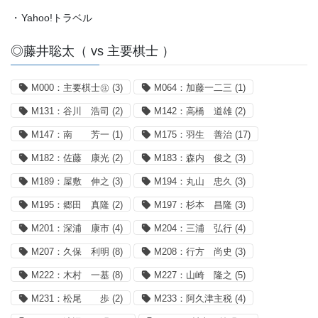
・
Yahoo!トラベル
◎藤井聡太（ vs 主要棋士 ）
M000：主要棋士㊟
(3)
M064：加藤一二三
(1)
M131：谷川 浩司
(2)
M142：高橋 道雄
(2)
M147：南 芳一
(1)
M175：羽生 善治
(17)
M182：佐藤 康光
(2)
M183：森内 俊之
(3)
M189：屋敷 伸之
(3)
M194：丸山 忠久
(3)
M195：郷田 真隆
(2)
M197：杉本 昌隆
(3)
M201：深浦 康市
(4)
M204：三浦 弘行
(4)
M207：久保 利明
(8)
M208：行方 尚史
(3)
M222：木村 一基
(8)
M227：山崎 隆之
(5)
M231：松尾 歩
(2)
M233：阿久津主税
(4)