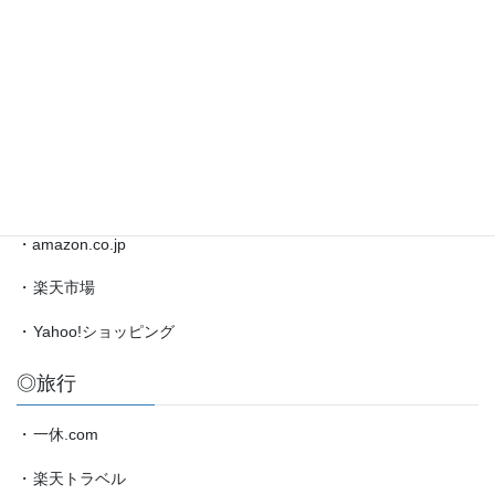
◎ブックマーク
聡
太
対
・
日本将棋連盟公式サイト
局
・
将棋情報局
情
報
・
amazon.co.jp（藤井聡太）
etc.
◎買物
・amazon.co.jp
・
楽天市場
・
Yahoo!ショッピング
◎旅行
・
一休.com
・
楽天トラベル