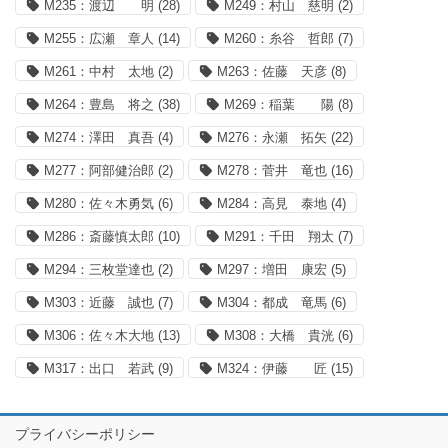
M235：渡辺 明
(28)
M249：村山 慈明
(2)
M255：広瀬 章人
(14)
M260：糸谷 哲郎
(7)
M261：中村 太地
(2)
M263：佐藤 天彦
(8)
M264：豊島 将之
(38)
M269：稲葉 陽
(8)
M274：澤田 真吾
(4)
M276：永瀬 拓矢
(22)
M277：阿部健治郎
(2)
M278：菅井 竜也
(16)
M280：佐々木勇気
(6)
M284：高見 泰地
(4)
M286：斎藤慎太郎
(10)
M291：千田 翔太
(7)
M294：三枚堂達也
(2)
M297：増田 康宏
(5)
M303：近藤 誠也
(7)
M304：都成 竜馬
(6)
M306：佐々木大地
(13)
M308：大橋 貴洸
(6)
M317：出口 若武
(9)
M324：伊藤 匠
(15)
プライバシーポリシー