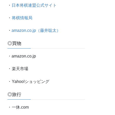
太
・
日本将棋連盟公式サイト
対
局
・
将棋情報局
情
報
・
amazon.co.jp（藤井聡太）
etc.
◎買物
・amazon.co.jp
・
楽天市場
・
Yahoo!ショッピング
◎旅行
・
一休.com