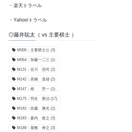
・
楽天トラベル
・
Yahoo!トラベル
◎藤井聡太（ vs 主要棋士 ）
M000：主要棋士㊟
(3)
M064：加藤一二三
(1)
M131：谷川 浩司
(2)
M142：高橋 道雄
(2)
M147：南 芳一
(1)
M175：羽生 善治
(17)
M182：佐藤 康光
(2)
M183：森内 俊之
(3)
M189：屋敷 伸之
(3)