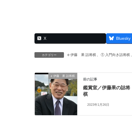
X
Bluesky
e 伊藤 果 詰将棋
、
① 入門向き詰将棋
カテゴリー
e 伊藤 果 詰将棋
前の記事
鑑賞室／伊藤果の詰将
棋
2023年1月26日