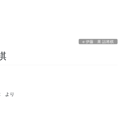
e 伊藤 果 詰将棋
棋
t より