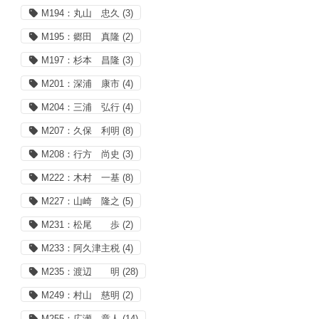
M194：丸山 忠久
(3)
M195：郷田 真隆
(2)
M197：杉本 昌隆
(3)
M201：深浦 康市
(4)
M204：三浦 弘行
(4)
M207：久保 利明
(8)
M208：行方 尚史
(3)
M222：木村 一基
(8)
M227：山崎 隆之
(5)
M231：松尾 歩
(2)
M233：阿久津主税
(4)
M235：渡辺 明
(28)
M249：村山 慈明
(2)
M255：広瀬 章人
(14)