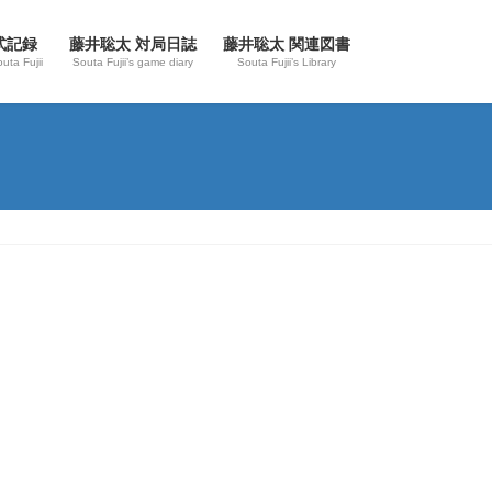
式記録
藤井聡太 対局日誌
藤井聡太 関連図書
outa Fujii
Souta Fujii’s game diary
Souta Fujii’s Library