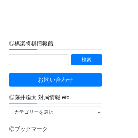
◎棋楽将棋情報館
お問い合わせ
◎藤井聡太 対局情報 etc.
◎
藤
井
◎ブックマーク
聡