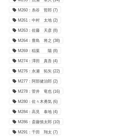
M260：糸谷 哲郎
(7)
M261：中村 太地
(2)
M263：佐藤 天彦
(8)
M264：豊島 将之
(38)
M269：稲葉 陽
(8)
M274：澤田 真吾
(4)
M276：永瀬 拓矢
(22)
M277：阿部健治郎
(2)
M278：菅井 竜也
(16)
M280：佐々木勇気
(6)
M284：高見 泰地
(4)
M286：斎藤慎太郎
(10)
M291：千田 翔太
(7)