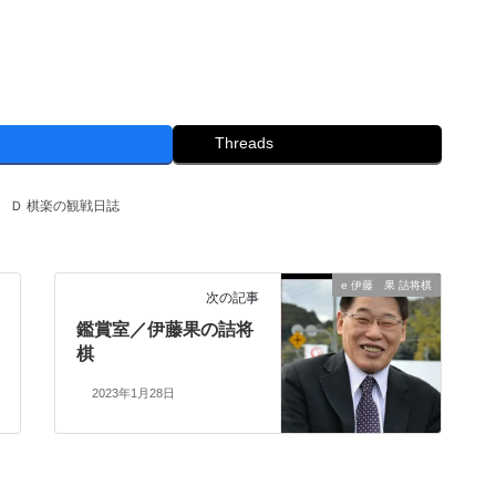
Threads
、
Ｄ 棋楽の観戦日誌
e 伊藤 果 詰将棋
次の記事
鑑賞室／伊藤果の詰将
棋
2023年1月28日