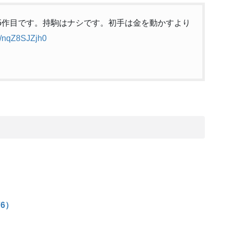
の75作目です。持駒はナシです。初手は金を動かすより
om/nqZ8SJZjh0
76）