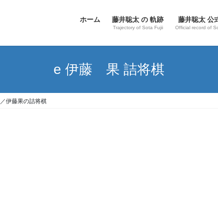
ホーム
藤井聡太 の 軌跡
藤井聡太 公
Trajectory of Sota Fujii
Official record of S
e 伊藤 果 詰将棋
／伊藤果の詰将棋