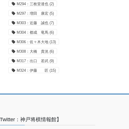
M294：三枚堂達也
(2)
M297：増田 康宏
(5)
M303：近藤 誠也
(7)
M304：都成 竜馬
(6)
M306：佐々木大地
(13)
M308：大橋 貴洸
(6)
M317：出口 若武
(9)
M324：伊藤 匠
(15)
Twitter：神戸将棋情報館】