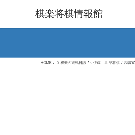
コ
ナ
ン
ビ
棋楽将棋情報館
テ
ゲ
ン
ー
ツ
シ
へ
ョ
ス
ン
キ
に
ッ
移
HOME
Ｄ 棋楽の観戦日誌
e 伊藤 果 詰将棋
鑑賞室
プ
動