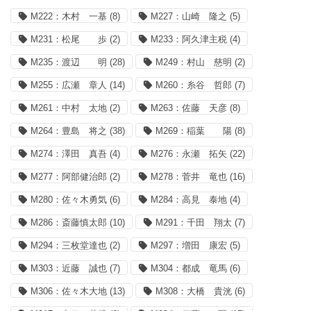
M222：木村 一基
(8)
M227：山崎 隆之
(5)
M231：松尾 歩
(2)
M233：阿久津主税
(4)
M235：渡辺 明
(28)
M249：村山 慈明
(2)
M255：広瀬 章人
(14)
M260：糸谷 哲郎
(7)
M261：中村 太地
(2)
M263：佐藤 天彦
(8)
M264：豊島 将之
(38)
M269：稲葉 陽
(8)
M274：澤田 真吾
(4)
M276：永瀬 拓矢
(22)
M277：阿部健治郎
(2)
M278：菅井 竜也
(16)
M280：佐々木勇気
(6)
M284：高見 泰地
(4)
M286：斎藤慎太郎
(10)
M291：千田 翔太
(7)
M294：三枚堂達也
(2)
M297：増田 康宏
(5)
M303：近藤 誠也
(7)
M304：都成 竜馬
(6)
M306：佐々木大地
(13)
M308：大橋 貴洸
(6)