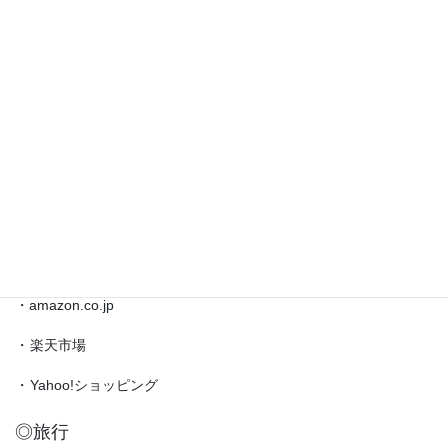
◎
藤
井
◎ブックマーク
聡
太
対
・
日本将棋連盟公式サイト
局
・
将棋情報局
情
報
・
amazon.co.jp（藤井聡太）
etc.
◎買物
・amazon.co.jp
・
楽天市場
・
Yahoo!ショッピング
◎旅行