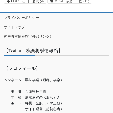
M317：出口 若武
(9)
M324：伊藤 匠
(15)
プライバシーポリシー
サイトマップ
神戸将棋情報館（外部リンク）
【Twitter：棋楽将棋情報館】
【プロフィール】
ペンネーム：浮世棋楽（通称、棋楽）
出 身：兵庫県神戸市
年 齢：還暦過ぎのお爺ちゃん
趣 味：将棋、全般（アマ三段）
：サイト運営（超初心者）