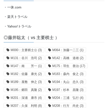
・
一休.com
・
楽天トラベル
・
Yahoo!トラベル
◎藤井聡太（ vs 主要棋士 ）
M000：主要棋士㊟
(3)
M064：加藤一二三
(1)
M131：谷川 浩司
(2)
M142：高橋 道雄
(2)
M147：南 芳一
(1)
M175：羽生 善治
(17)
M182：佐藤 康光
(2)
M183：森内 俊之
(3)
M189：屋敷 伸之
(3)
M194：丸山 忠久
(3)
M195：郷田 真隆
(2)
M197：杉本 昌隆
(3)
M201：深浦 康市
(4)
M204：三浦 弘行
(4)
M207：久保 利明
(8)
M208：行方 尚史
(3)