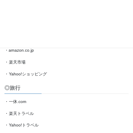
局
・
将棋情報局
情
報
・
amazon.co.jp（藤井聡太）
etc.
◎買物
・amazon.co.jp
・
楽天市場
・
Yahoo!ショッピング
◎旅行
・
一休.com
・
楽天トラベル
・
Yahoo!トラベル