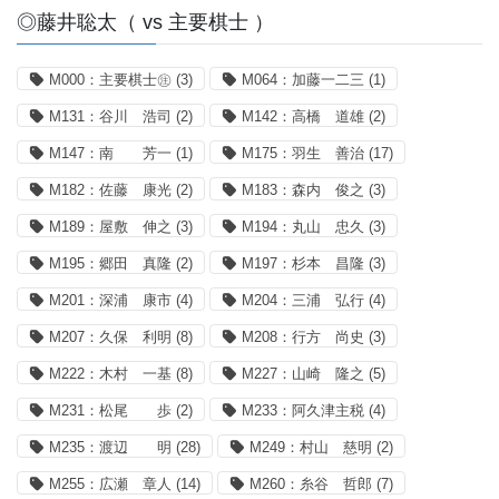
◎藤井聡太（ vs 主要棋士 ）
M000：主要棋士㊟
(3)
M064：加藤一二三
(1)
M131：谷川 浩司
(2)
M142：高橋 道雄
(2)
M147：南 芳一
(1)
M175：羽生 善治
(17)
M182：佐藤 康光
(2)
M183：森内 俊之
(3)
M189：屋敷 伸之
(3)
M194：丸山 忠久
(3)
M195：郷田 真隆
(2)
M197：杉本 昌隆
(3)
M201：深浦 康市
(4)
M204：三浦 弘行
(4)
M207：久保 利明
(8)
M208：行方 尚史
(3)
M222：木村 一基
(8)
M227：山崎 隆之
(5)
M231：松尾 歩
(2)
M233：阿久津主税
(4)
M235：渡辺 明
(28)
M249：村山 慈明
(2)
M255：広瀬 章人
(14)
M260：糸谷 哲郎
(7)