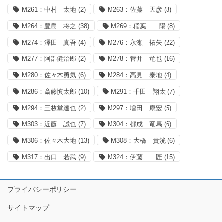
M261：中村 太地
(2)
M263：佐藤 天彦
(8)
M264：豊島 将之
(38)
M269：稲葉 陽
(8)
M274：澤田 真吾
(4)
M276：永瀬 拓矢
(22)
M277：阿部健治郎
(2)
M278：菅井 竜也
(16)
M280：佐々木勇気
(6)
M284：高見 泰地
(4)
M286：斎藤慎太郎
(10)
M291：千田 翔太
(7)
M294：三枚堂達也
(2)
M297：増田 康宏
(5)
M303：近藤 誠也
(7)
M304：都成 竜馬
(6)
M306：佐々木大地
(13)
M308：大橋 貴洸
(6)
M317：出口 若武
(9)
M324：伊藤 匠
(15)
プライバシーポリシー
サイトマップ