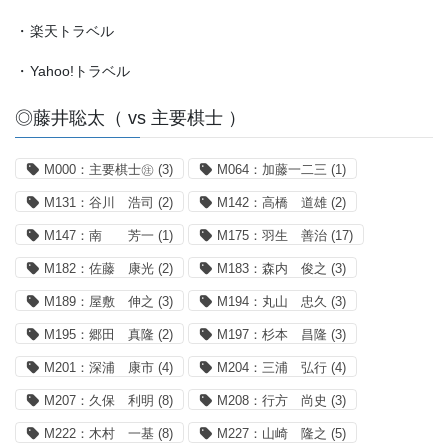
・
楽天トラベル
・
Yahoo!トラベル
◎藤井聡太（ vs 主要棋士 ）
M000：主要棋士㊟
(3)
M064：加藤一二三
(1)
M131：谷川 浩司
(2)
M142：高橋 道雄
(2)
M147：南 芳一
(1)
M175：羽生 善治
(17)
M182：佐藤 康光
(2)
M183：森内 俊之
(3)
M189：屋敷 伸之
(3)
M194：丸山 忠久
(3)
M195：郷田 真隆
(2)
M197：杉本 昌隆
(3)
M201：深浦 康市
(4)
M204：三浦 弘行
(4)
M207：久保 利明
(8)
M208：行方 尚史
(3)
M222：木村 一基
(8)
M227：山崎 隆之
(5)