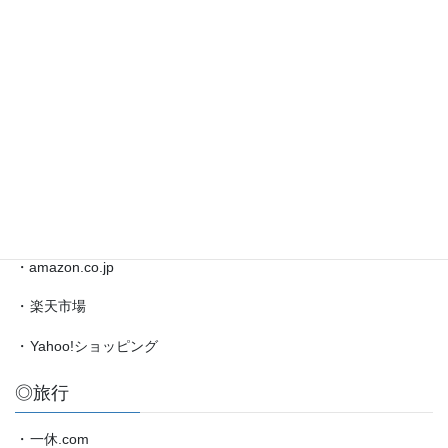
藤
井
◎ブックマーク
聡
太
対
・
日本将棋連盟公式サイト
局
・
将棋情報局
情
報
・
amazon.co.jp（藤井聡太）
etc.
◎買物
・amazon.co.jp
・
楽天市場
・
Yahoo!ショッピング
◎旅行
・
一休.com