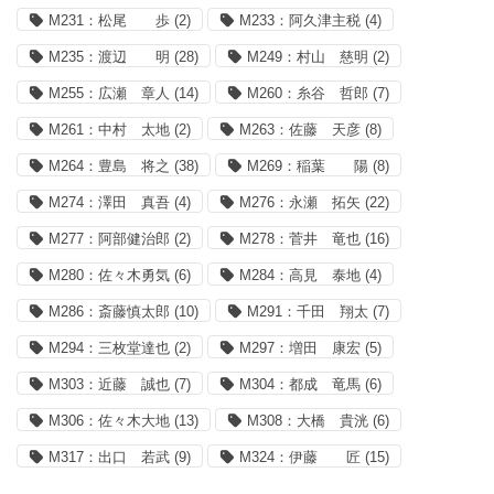
M231：松尾 歩
(2)
M233：阿久津主税
(4)
M235：渡辺 明
(28)
M249：村山 慈明
(2)
M255：広瀬 章人
(14)
M260：糸谷 哲郎
(7)
M261：中村 太地
(2)
M263：佐藤 天彦
(8)
M264：豊島 将之
(38)
M269：稲葉 陽
(8)
M274：澤田 真吾
(4)
M276：永瀬 拓矢
(22)
M277：阿部健治郎
(2)
M278：菅井 竜也
(16)
M280：佐々木勇気
(6)
M284：高見 泰地
(4)
M286：斎藤慎太郎
(10)
M291：千田 翔太
(7)
M294：三枚堂達也
(2)
M297：増田 康宏
(5)
M303：近藤 誠也
(7)
M304：都成 竜馬
(6)
M306：佐々木大地
(13)
M308：大橋 貴洸
(6)
M317：出口 若武
(9)
M324：伊藤 匠
(15)