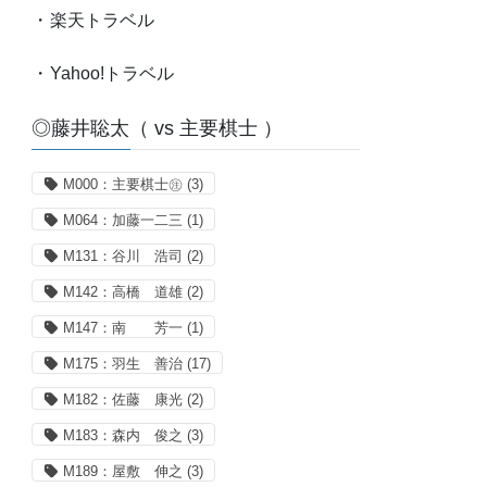
・
楽天トラベル
・
Yahoo!トラベル
◎藤井聡太（ vs 主要棋士 ）
M000：主要棋士㊟
(3)
M064：加藤一二三
(1)
M131：谷川 浩司
(2)
M142：高橋 道雄
(2)
M147：南 芳一
(1)
M175：羽生 善治
(17)
M182：佐藤 康光
(2)
M183：森内 俊之
(3)
M189：屋敷 伸之
(3)