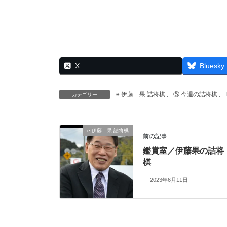
X
Bluesky
e 伊藤 果 詰将棋
、
⑤ 今週の詰将棋
、
カテゴリー
e 伊藤 果 詰将棋
前の記事
鑑賞室／伊藤果の詰将
棋
2023年6月11日