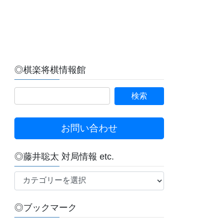
◎棋楽将棋情報館
お問い合わせ
◎藤井聡太 対局情報 etc.
◎
藤
井
◎ブックマーク
聡