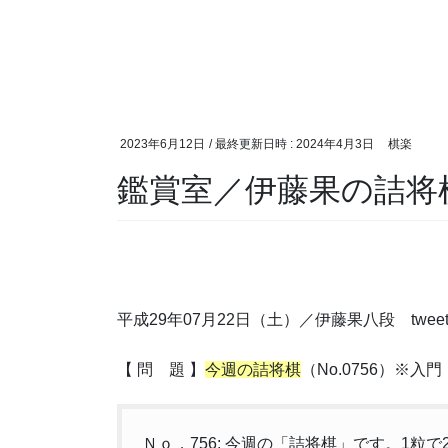
2023年6月12日
/ 最終更新日時 :
2024年4月3日
棋楽
鑑賞室／伊藤果の詰将
平成29年07月22日（土）／伊藤果八段 twee
【 問 題 】
今週の詰将棋
（No.0756）※入門
Ｎｏ．756: 今週の「詰将棋」です。1