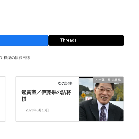
Threads
Ｄ 棋楽の観戦日誌
e 伊藤 果 詰将棋
次の記事
鑑賞室／伊藤果の詰将
棋
2023年6月13日