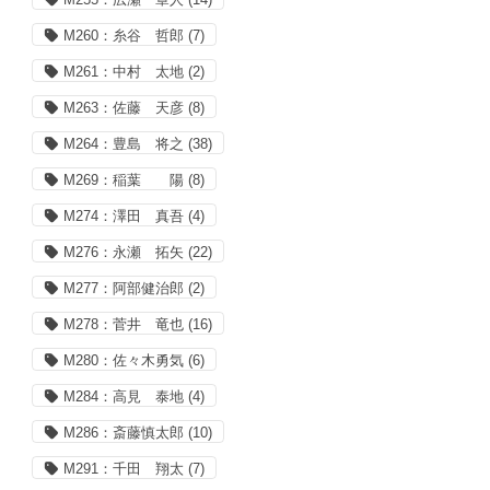
M260：糸谷 哲郎
(7)
M261：中村 太地
(2)
M263：佐藤 天彦
(8)
M264：豊島 将之
(38)
M269：稲葉 陽
(8)
M274：澤田 真吾
(4)
M276：永瀬 拓矢
(22)
M277：阿部健治郎
(2)
M278：菅井 竜也
(16)
M280：佐々木勇気
(6)
M284：高見 泰地
(4)
M286：斎藤慎太郎
(10)
M291：千田 翔太
(7)