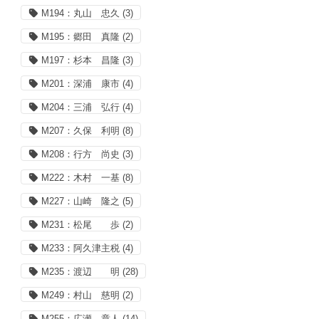
M194：丸山 忠久
(3)
M195：郷田 真隆
(2)
M197：杉本 昌隆
(3)
M201：深浦 康市
(4)
M204：三浦 弘行
(4)
M207：久保 利明
(8)
M208：行方 尚史
(3)
M222：木村 一基
(8)
M227：山崎 隆之
(5)
M231：松尾 歩
(2)
M233：阿久津主税
(4)
M235：渡辺 明
(28)
M249：村山 慈明
(2)
M255：広瀬 章人
(14)