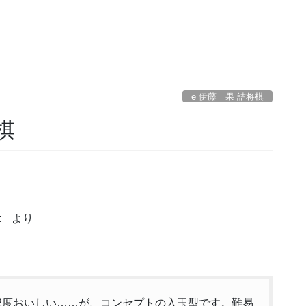
e 伊藤 果 詰将棋
棋
t より
粒で2度おいしい……が、コンセプトの入玉型です。難易