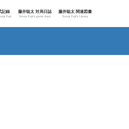
式記録
藤井聡太 対局日誌
藤井聡太 関連図書
outa Fujii
Souta Fujii’s game diary
Souta Fujii’s Library