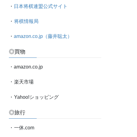
太
・
日本将棋連盟公式サイト
対
局
・
将棋情報局
情
報
・
amazon.co.jp（藤井聡太）
etc.
◎買物
・amazon.co.jp
・
楽天市場
・
Yahoo!ショッピング
◎旅行
・
一休.com