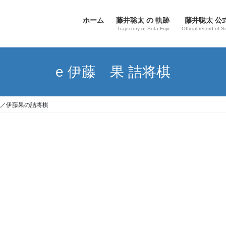
ホーム
藤井聡太 の 軌跡
藤井聡太 公
Trajectory of Sota Fujii
Official record of S
e 伊藤 果 詰将棋
／伊藤果の詰将棋