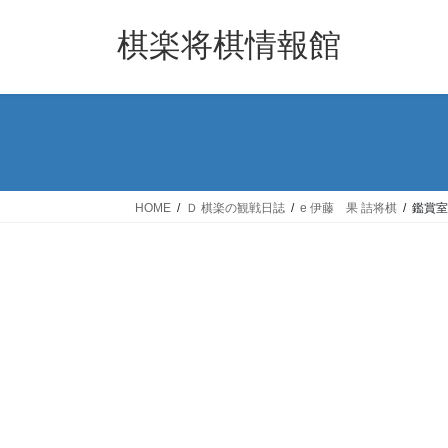
コ
ナ
ン
ビ
棋楽将棋情報館
テ
ゲ
ン
ー
ツ
シ
へ
ョ
ス
ン
キ
に
ッ
移
HOME
Ｄ 棋楽の観戦日誌
e 伊藤 果 詰将棋
鑑賞室
プ
動