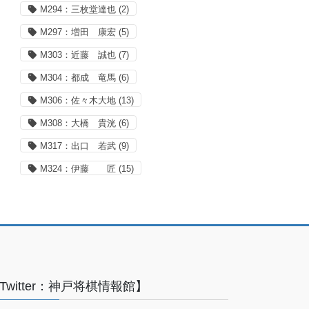
M294：三枚堂達也
(2)
M297：増田 康宏
(5)
M303：近藤 誠也
(7)
M304：都成 竜馬
(6)
M306：佐々木大地
(13)
M308：大橋 貴洸
(6)
M317：出口 若武
(9)
M324：伊藤 匠
(15)
Twitter：神戸将棋情報館】