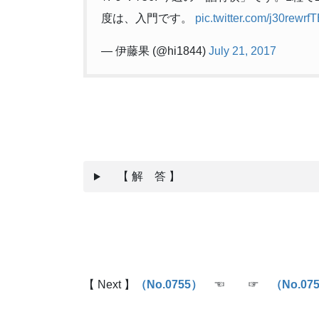
度は、入門です。
pic.twitter.com/j30rewrf
— 伊藤果 (@hi1844)
July 21, 2017
【 解 答 】
【 Next 】
（No.0755
）
☜ ☞
（No.07