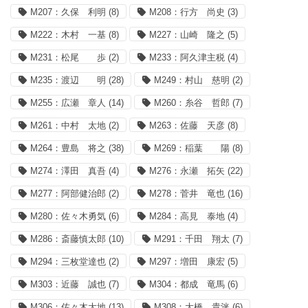
M207：久保 利明
(8)
M208：行方 尚史
(3)
M222：木村 一基
(8)
M227：山崎 隆之
(5)
M231：松尾 歩
(2)
M233：阿久津主税
(4)
M235：渡辺 明
(28)
M249：村山 慈明
(2)
M255：広瀬 章人
(14)
M260：糸谷 哲郎
(7)
M261：中村 太地
(2)
M263：佐藤 天彦
(8)
M264：豊島 将之
(38)
M269：稲葉 陽
(8)
M274：澤田 真吾
(4)
M276：永瀬 拓矢
(22)
M277：阿部健治郎
(2)
M278：菅井 竜也
(16)
M280：佐々木勇気
(6)
M284：高見 泰地
(4)
M286：斎藤慎太郎
(10)
M291：千田 翔太
(7)
M294：三枚堂達也
(2)
M297：増田 康宏
(5)
M303：近藤 誠也
(7)
M304：都成 竜馬
(6)
M306：佐々木大地
(13)
M308：大橋 貴洸
(6)