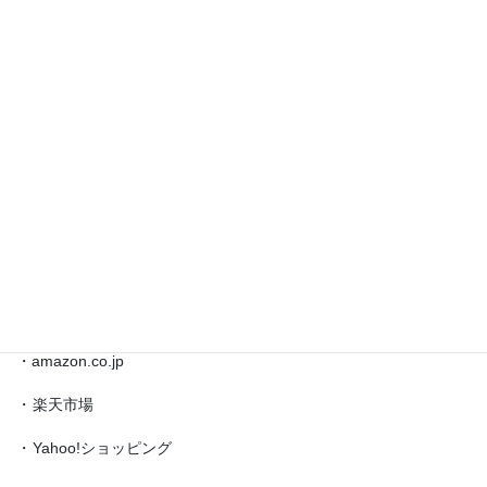
◎藤井聡太 対局情報 etc.
◎
藤
井
◎ブックマーク
聡
太
対
・
日本将棋連盟公式サイト
局
・
将棋情報局
情
報
・
amazon.co.jp（藤井聡太）
etc.
◎買物
・amazon.co.jp
・
楽天市場
・
Yahoo!ショッピング