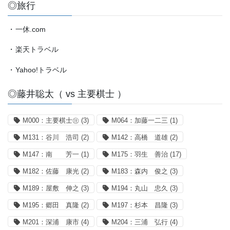
◎旅行
・
一休.com
・
楽天トラベル
・
Yahoo!トラベル
◎藤井聡太（ vs 主要棋士 ）
M000：主要棋士㊟
(3)
M064：加藤一二三
(1)
M131：谷川 浩司
(2)
M142：高橋 道雄
(2)
M147：南 芳一
(1)
M175：羽生 善治
(17)
M182：佐藤 康光
(2)
M183：森内 俊之
(3)
M189：屋敷 伸之
(3)
M194：丸山 忠久
(3)
M195：郷田 真隆
(2)
M197：杉本 昌隆
(3)
M201：深浦 康市
(4)
M204：三浦 弘行
(4)