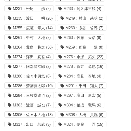
M231：松尾 歩
(2)
M233：阿久津主税
(4)
M235：渡辺 明
(28)
M249：村山 慈明
(2)
M255：広瀬 章人
(14)
M260：糸谷 哲郎
(7)
M261：中村 太地
(2)
M263：佐藤 天彦
(8)
M264：豊島 将之
(38)
M269：稲葉 陽
(8)
M274：澤田 真吾
(4)
M276：永瀬 拓矢
(22)
M277：阿部健治郎
(2)
M278：菅井 竜也
(16)
M280：佐々木勇気
(6)
M284：高見 泰地
(4)
M286：斎藤慎太郎
(10)
M291：千田 翔太
(7)
M294：三枚堂達也
(2)
M297：増田 康宏
(5)
M303：近藤 誠也
(7)
M304：都成 竜馬
(6)
M306：佐々木大地
(13)
M308：大橋 貴洸
(6)
M317：出口 若武
(9)
M324：伊藤 匠
(15)