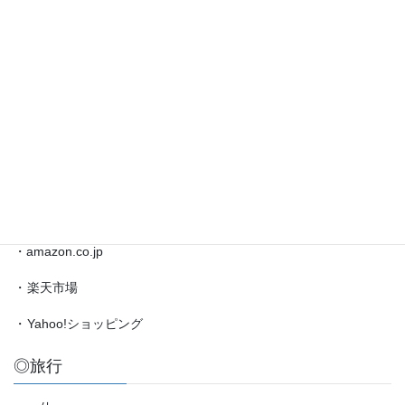
藤
井
◎ブックマーク
聡
太
対
・
日本将棋連盟公式サイト
局
・
将棋情報局
情
報
・
amazon.co.jp（藤井聡太）
etc.
◎買物
・amazon.co.jp
・
楽天市場
・
Yahoo!ショッピング
◎旅行