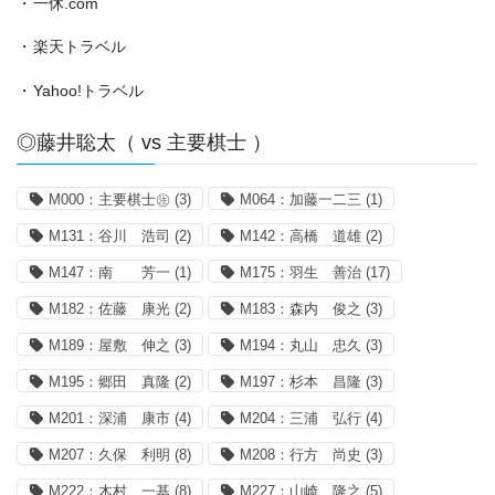
・
一休.com
・
楽天トラベル
・
Yahoo!トラベル
◎藤井聡太（ vs 主要棋士 ）
M000：主要棋士㊟
(3)
M064：加藤一二三
(1)
M131：谷川 浩司
(2)
M142：高橋 道雄
(2)
M147：南 芳一
(1)
M175：羽生 善治
(17)
M182：佐藤 康光
(2)
M183：森内 俊之
(3)
M189：屋敷 伸之
(3)
M194：丸山 忠久
(3)
M195：郷田 真隆
(2)
M197：杉本 昌隆
(3)
M201：深浦 康市
(4)
M204：三浦 弘行
(4)
M207：久保 利明
(8)
M208：行方 尚史
(3)
M222：木村 一基
(8)
M227：山崎 隆之
(5)