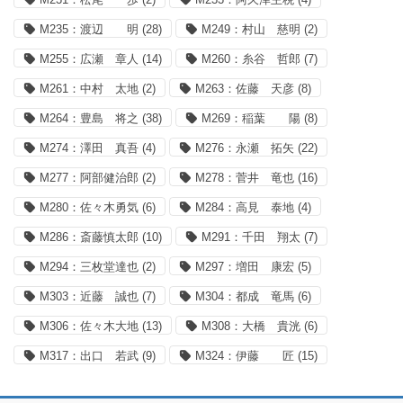
M235：渡辺 明
(28)
M249：村山 慈明
(2)
M255：広瀬 章人
(14)
M260：糸谷 哲郎
(7)
M261：中村 太地
(2)
M263：佐藤 天彦
(8)
M264：豊島 将之
(38)
M269：稲葉 陽
(8)
M274：澤田 真吾
(4)
M276：永瀬 拓矢
(22)
M277：阿部健治郎
(2)
M278：菅井 竜也
(16)
M280：佐々木勇気
(6)
M284：高見 泰地
(4)
M286：斎藤慎太郎
(10)
M291：千田 翔太
(7)
M294：三枚堂達也
(2)
M297：増田 康宏
(5)
M303：近藤 誠也
(7)
M304：都成 竜馬
(6)
M306：佐々木大地
(13)
M308：大橋 貴洸
(6)
M317：出口 若武
(9)
M324：伊藤 匠
(15)