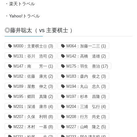
・
楽天トラベル
・
Yahoo!トラベル
◎藤井聡太（ vs 主要棋士 ）
M000：主要棋士㊟
(3)
M064：加藤一二三
(1)
M131：谷川 浩司
(2)
M142：高橋 道雄
(2)
M147：南 芳一
(1)
M175：羽生 善治
(17)
M182：佐藤 康光
(2)
M183：森内 俊之
(3)
M189：屋敷 伸之
(3)
M194：丸山 忠久
(3)
M195：郷田 真隆
(2)
M197：杉本 昌隆
(3)
M201：深浦 康市
(4)
M204：三浦 弘行
(4)
M207：久保 利明
(8)
M208：行方 尚史
(3)
M222：木村 一基
(8)
M227：山崎 隆之
(5)
M231：松尾 歩
(2)
M233：阿久津主税
(4)