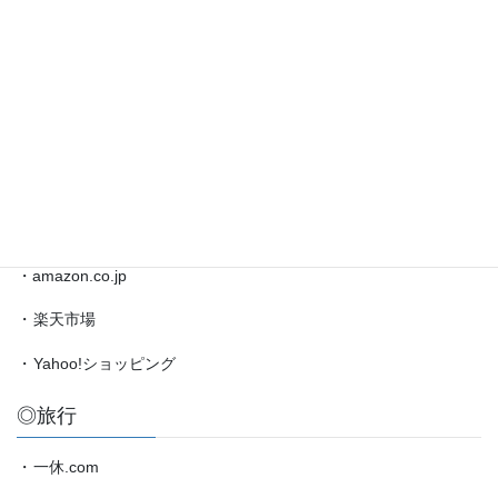
井
◎ブックマーク
聡
太
対
・
日本将棋連盟公式サイト
局
・
将棋情報局
情
報
・
amazon.co.jp（藤井聡太）
etc.
◎買物
・amazon.co.jp
・
楽天市場
・
Yahoo!ショッピング
◎旅行
・
一休.com