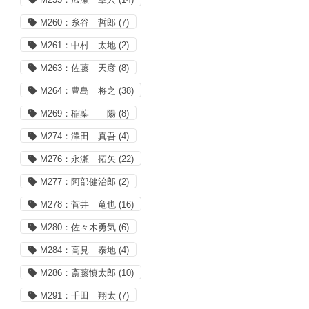
M260：糸谷 哲郎
(7)
M261：中村 太地
(2)
M263：佐藤 天彦
(8)
M264：豊島 将之
(38)
M269：稲葉 陽
(8)
M274：澤田 真吾
(4)
M276：永瀬 拓矢
(22)
M277：阿部健治郎
(2)
M278：菅井 竜也
(16)
M280：佐々木勇気
(6)
M284：高見 泰地
(4)
M286：斎藤慎太郎
(10)
M291：千田 翔太
(7)