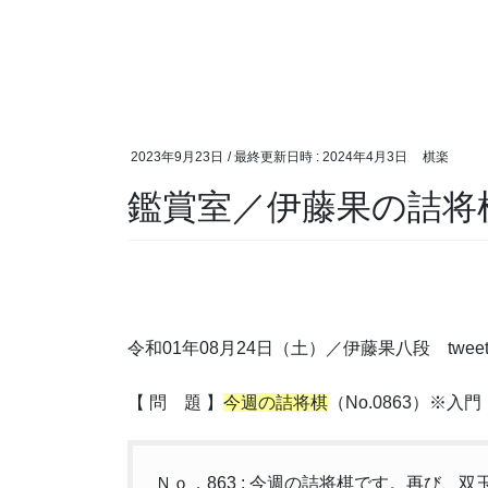
2023年9月23日
/ 最終更新日時 :
2024年4月3日
棋楽
鑑賞室／伊藤果の詰将
令和01年08月24日（土）／伊藤果八段 twee
【 問 題 】
今週の詰将棋
（No.0863）※入門
Ｎｏ．863 : 今週の詰将棋です。再び、