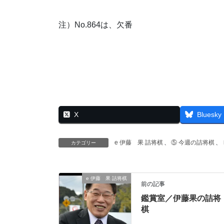
注）No.864は、欠番
X
Bluesky
e 伊藤 果 詰将棋
、
⑤ 今週の詰将棋
、
カテゴリー
e 伊藤 果 詰将棋
前の記事
鑑賞室／伊藤果の詰将
棋