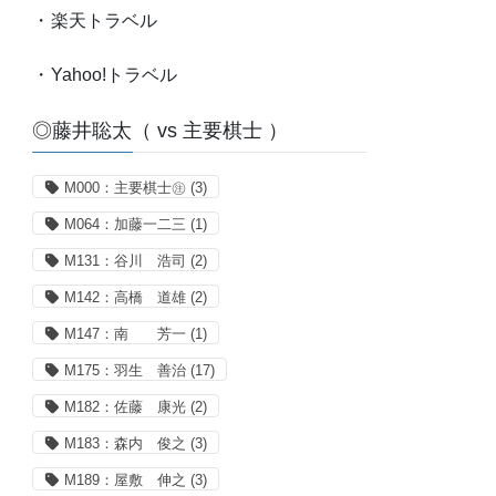
・
楽天トラベル
・
Yahoo!トラベル
◎藤井聡太（ vs 主要棋士 ）
M000：主要棋士㊟
(3)
M064：加藤一二三
(1)
M131：谷川 浩司
(2)
M142：高橋 道雄
(2)
M147：南 芳一
(1)
M175：羽生 善治
(17)
M182：佐藤 康光
(2)
M183：森内 俊之
(3)
M189：屋敷 伸之
(3)