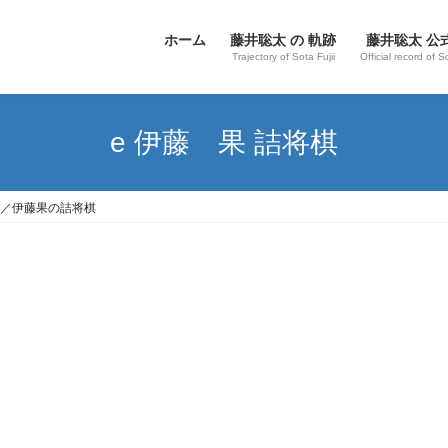
ホーム
藤井聡太 の 軌跡
藤井聡太 公
Trajectory of Sota Fujii
Official record of S
e 伊藤 果 詰将棋
／伊藤果の詰将棋