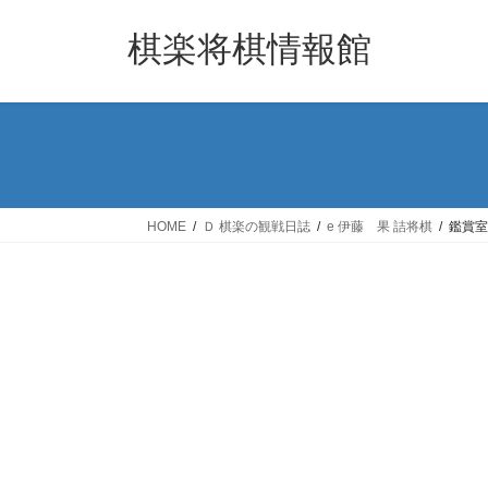
コ
ナ
ン
ビ
棋楽将棋情報館
テ
ゲ
ン
ー
ツ
シ
へ
ョ
ス
ン
キ
に
ッ
移
HOME
Ｄ 棋楽の観戦日誌
e 伊藤 果 詰将棋
鑑賞室
プ
動