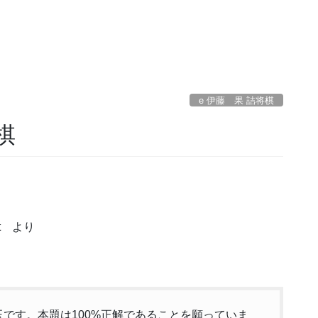
e 伊藤 果 詰将棋
棋
t より
双玉です。本題は100%正解であることを願っていま