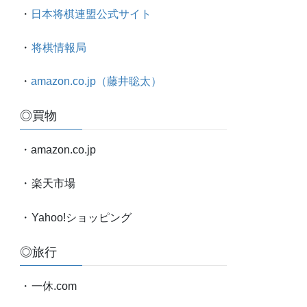
太
・
日本将棋連盟公式サイト
対
局
・
将棋情報局
情
報
・
amazon.co.jp（藤井聡太）
etc.
◎買物
・amazon.co.jp
・
楽天市場
・
Yahoo!ショッピング
◎旅行
・
一休.com