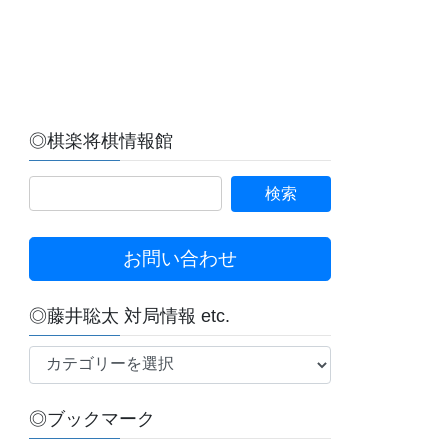
◎棋楽将棋情報館
お問い合わせ
◎藤井聡太 対局情報 etc.
◎
藤
井
◎ブックマーク
聡