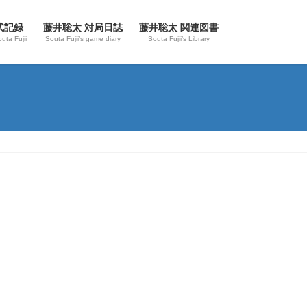
式記録
藤井聡太 対局日誌
藤井聡太 関連図書
outa Fujii
Souta Fujii’s game diary
Souta Fujii’s Library