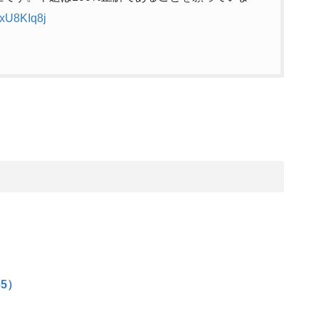
RxU8KIq8j
65）