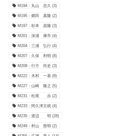
M194：丸山 忠久
(3)
M195：郷田 真隆
(2)
M197：杉本 昌隆
(3)
M201：深浦 康市
(4)
M204：三浦 弘行
(4)
M207：久保 利明
(8)
M208：行方 尚史
(3)
M222：木村 一基
(8)
M227：山崎 隆之
(5)
M231：松尾 歩
(2)
M233：阿久津主税
(4)
M235：渡辺 明
(28)
M249：村山 慈明
(2)
M255：広瀬 章人
(14)