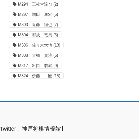
M294：三枚堂達也
(2)
M297：増田 康宏
(5)
M303：近藤 誠也
(7)
M304：都成 竜馬
(6)
M306：佐々木大地
(13)
M308：大橋 貴洸
(6)
M317：出口 若武
(9)
M324：伊藤 匠
(15)
Twitter：神戸将棋情報館】