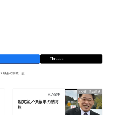
Threads
Ｄ 棋楽の観戦日誌
e 伊藤 果 詰将棋
次の記事
鑑賞室／伊藤果の詰将
棋