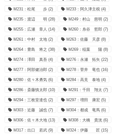
M231：松尾 歩
(2)
M233：阿久津主税
(4)
M235：渡辺 明
(28)
M249：村山 慈明
(2)
M255：広瀬 章人
(14)
M260：糸谷 哲郎
(7)
M261：中村 太地
(2)
M263：佐藤 天彦
(8)
M264：豊島 将之
(38)
M269：稲葉 陽
(8)
M274：澤田 真吾
(4)
M276：永瀬 拓矢
(22)
M277：阿部健治郎
(2)
M278：菅井 竜也
(16)
M280：佐々木勇気
(6)
M284：高見 泰地
(4)
M286：斎藤慎太郎
(10)
M291：千田 翔太
(7)
M294：三枚堂達也
(2)
M297：増田 康宏
(5)
M303：近藤 誠也
(7)
M304：都成 竜馬
(6)
M306：佐々木大地
(13)
M308：大橋 貴洸
(6)
M317：出口 若武
(9)
M324：伊藤 匠
(15)