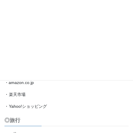
藤
井
◎ブックマーク
聡
太
対
・
日本将棋連盟公式サイト
局
・
将棋情報局
情
報
・
amazon.co.jp（藤井聡太）
etc.
◎買物
・amazon.co.jp
・
楽天市場
・
Yahoo!ショッピング
◎旅行