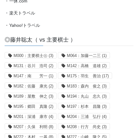
・
一休.com
・
楽天トラベル
・
Yahoo!トラベル
◎藤井聡太（ vs 主要棋士 ）
M000：主要棋士㊟
(3)
M064：加藤一二三
(1)
M131：谷川 浩司
(2)
M142：高橋 道雄
(2)
M147：南 芳一
(1)
M175：羽生 善治
(17)
M182：佐藤 康光
(2)
M183：森内 俊之
(3)
M189：屋敷 伸之
(3)
M194：丸山 忠久
(3)
M195：郷田 真隆
(2)
M197：杉本 昌隆
(3)
M201：深浦 康市
(4)
M204：三浦 弘行
(4)
M207：久保 利明
(8)
M208：行方 尚史
(3)
M222：木村 一基
(8)
M227：山崎 隆之
(5)