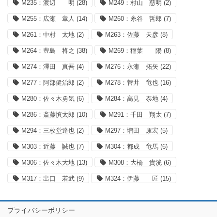
M235：渡辺 明
(28)
M249：村山 慈明
(2)
M255：広瀬 章人
(14)
M260：糸谷 哲郎
(7)
M261：中村 太地
(2)
M263：佐藤 天彦
(8)
M264：豊島 将之
(38)
M269：稲葉 陽
(8)
M274：澤田 真吾
(4)
M276：永瀬 拓矢
(22)
M277：阿部健治郎
(2)
M278：菅井 竜也
(16)
M280：佐々木勇気
(6)
M284：高見 泰地
(4)
M286：斎藤慎太郎
(10)
M291：千田 翔太
(7)
M294：三枚堂達也
(2)
M297：増田 康宏
(5)
M303：近藤 誠也
(7)
M304：都成 竜馬
(6)
M306：佐々木大地
(13)
M308：大橋 貴洸
(6)
M317：出口 若武
(9)
M324：伊藤 匠
(15)
プライバシーポリシー