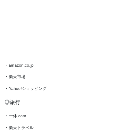
◎ブックマーク
聡
太
対
・
日本将棋連盟公式サイト
局
・
将棋情報局
情
報
・
amazon.co.jp（藤井聡太）
etc.
◎買物
・amazon.co.jp
・
楽天市場
・
Yahoo!ショッピング
◎旅行
・
一休.com
・
楽天トラベル