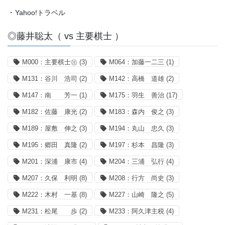
・
Yahoo!トラベル
◎藤井聡太（ vs 主要棋士 ）
M000：主要棋士㊟
(3)
M064：加藤一二三
(1)
M131：谷川 浩司
(2)
M142：高橋 道雄
(2)
M147：南 芳一
(1)
M175：羽生 善治
(17)
M182：佐藤 康光
(2)
M183：森内 俊之
(3)
M189：屋敷 伸之
(3)
M194：丸山 忠久
(3)
M195：郷田 真隆
(2)
M197：杉本 昌隆
(3)
M201：深浦 康市
(4)
M204：三浦 弘行
(4)
M207：久保 利明
(8)
M208：行方 尚史
(3)
M222：木村 一基
(8)
M227：山崎 隆之
(5)
M231：松尾 歩
(2)
M233：阿久津主税
(4)