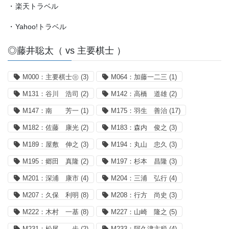
・
楽天トラベル
・
Yahoo!トラベル
◎藤井聡太（ vs 主要棋士 ）
M000：主要棋士㊟
(3)
M064：加藤一二三
(1)
M131：谷川 浩司
(2)
M142：高橋 道雄
(2)
M147：南 芳一
(1)
M175：羽生 善治
(17)
M182：佐藤 康光
(2)
M183：森内 俊之
(3)
M189：屋敷 伸之
(3)
M194：丸山 忠久
(3)
M195：郷田 真隆
(2)
M197：杉本 昌隆
(3)
M201：深浦 康市
(4)
M204：三浦 弘行
(4)
M207：久保 利明
(8)
M208：行方 尚史
(3)
M222：木村 一基
(8)
M227：山崎 隆之
(5)
M231：松尾 歩
(2)
M233：阿久津主税
(4)