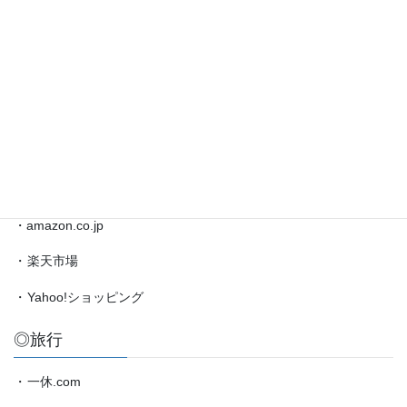
井
◎ブックマーク
聡
太
対
・
日本将棋連盟公式サイト
局
・
将棋情報局
情
報
・
amazon.co.jp（藤井聡太）
etc.
◎買物
・amazon.co.jp
・
楽天市場
・
Yahoo!ショッピング
◎旅行
・
一休.com