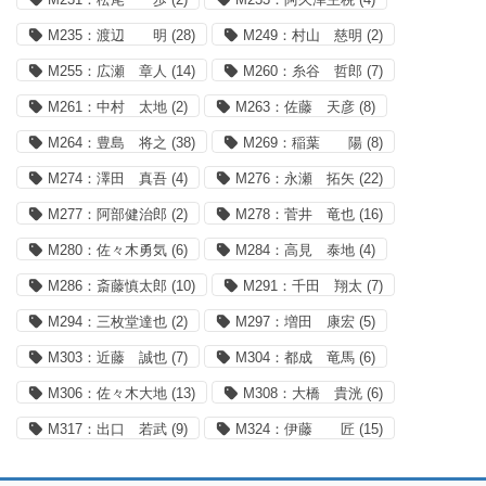
M235：渡辺 明
(28)
M249：村山 慈明
(2)
M255：広瀬 章人
(14)
M260：糸谷 哲郎
(7)
M261：中村 太地
(2)
M263：佐藤 天彦
(8)
M264：豊島 将之
(38)
M269：稲葉 陽
(8)
M274：澤田 真吾
(4)
M276：永瀬 拓矢
(22)
M277：阿部健治郎
(2)
M278：菅井 竜也
(16)
M280：佐々木勇気
(6)
M284：高見 泰地
(4)
M286：斎藤慎太郎
(10)
M291：千田 翔太
(7)
M294：三枚堂達也
(2)
M297：増田 康宏
(5)
M303：近藤 誠也
(7)
M304：都成 竜馬
(6)
M306：佐々木大地
(13)
M308：大橋 貴洸
(6)
M317：出口 若武
(9)
M324：伊藤 匠
(15)