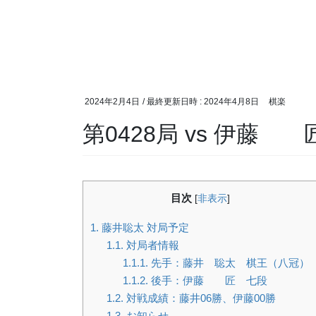
2024年2月4日
/ 最終更新日時 :
2024年4月8日
棋楽
第0428局 vs 伊藤
目次
[
非表示
]
1.
藤井聡太 対局予定
1.1.
対局者情報
1.1.1.
先手：藤井 聡太 棋王（八冠）
1.1.2.
後手：伊藤 匠 七段
1.2.
対戦成績：藤井06勝、伊藤00勝
1.3.
お知らせ