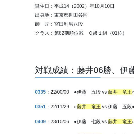
誕生日：平成14（2002）年10月10日
出身地：東京都世田谷区
師 匠：宮田利男八段
クラス：第82期順位戦 Ｃ級１組（01位）
対戦成績：藤井06勝、伊藤
0335
：22/00/00 ●伊藤 五段 vs
藤井 竜王
0351
：22/11/29 ○
藤井 竜王
vs 伊藤 五段
0409
：23/10/06 ●伊藤 七段 vs
藤井 竜王