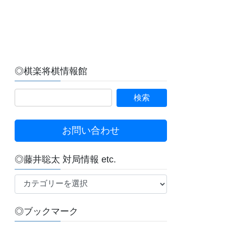
◎棋楽将棋情報館
お問い合わせ
◎藤井聡太 対局情報 etc.
◎
藤
井
◎ブックマーク
聡