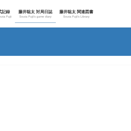
式記録
藤井聡太 対局日誌
藤井聡太 関連図書
outa Fujii
Souta Fujii’s game diary
Souta Fujii’s Library