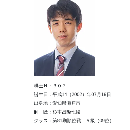
棋士Ｎ：３０７
誕生日：平成14（2002）年07月19日
出身地：愛知県瀬戸市
師 匠：杉本昌隆七段
クラス：第81期順位戦 Ａ級（09位）