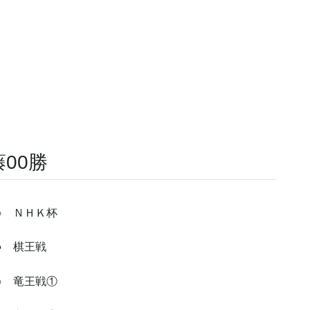
00勝
○ ＮＨＫ杯
● 棋王戦
○ 竜王戦①