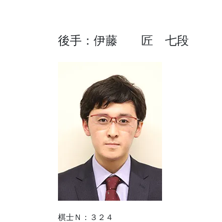
後手：伊藤 匠 七段
棋士Ｎ：３２４