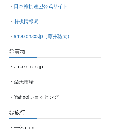
太
・
日本将棋連盟公式サイト
対
局
・
将棋情報局
情
報
・
amazon.co.jp（藤井聡太）
etc.
◎買物
・amazon.co.jp
・
楽天市場
・
Yahoo!ショッピング
◎旅行
・
一休.com