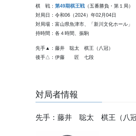
棋 戦：
第49期棋王戦
（五番勝負・第１局）
対局日：令和06（2024）年02月04日
対局場：富山県魚津市、「新川文化ホール」
持時間：各４時間、振駒
先手▲：藤井 聡太 棋王（八冠）
後手△：伊藤 匠 七段
対局者情報
先手：藤井 聡太 棋王（八