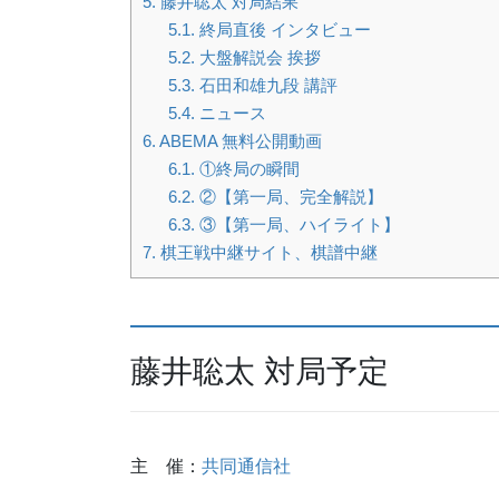
5.
藤井聡太 対局結果
5.1.
終局直後 インタビュー
5.2.
大盤解説会 挨拶
5.3.
石田和雄九段 講評
5.4.
ニュース
6.
ABEMA 無料公開動画
6.1.
①終局の瞬間
6.2.
②【第一局、完全解説】
6.3.
③【第一局、ハイライト】
7.
棋王戦中継サイト、棋譜中継
藤井聡太 対局予定
主 催：
共同通信社