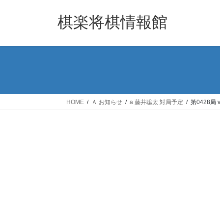
コ
ナ
ン
ビ
棋楽将棋情報館
テ
ゲ
ン
ー
ツ
シ
へ
ョ
ス
ン
キ
に
ッ
移
HOME
Ａ お知らせ
a 藤井聡太 対局予定
第0428局
プ
動