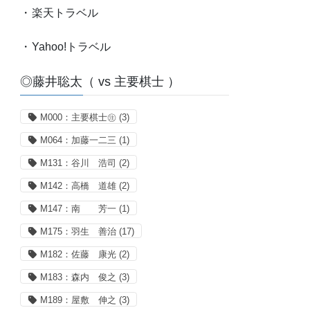
・
楽天トラベル
・
Yahoo!トラベル
◎藤井聡太（ vs 主要棋士 ）
M000：主要棋士㊟
(3)
M064：加藤一二三
(1)
M131：谷川 浩司
(2)
M142：高橋 道雄
(2)
M147：南 芳一
(1)
M175：羽生 善治
(17)
M182：佐藤 康光
(2)
M183：森内 俊之
(3)
M189：屋敷 伸之
(3)