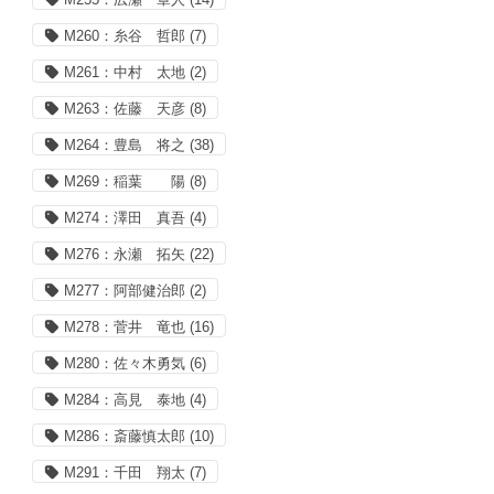
M260：糸谷 哲郎
(7)
M261：中村 太地
(2)
M263：佐藤 天彦
(8)
M264：豊島 将之
(38)
M269：稲葉 陽
(8)
M274：澤田 真吾
(4)
M276：永瀬 拓矢
(22)
M277：阿部健治郎
(2)
M278：菅井 竜也
(16)
M280：佐々木勇気
(6)
M284：高見 泰地
(4)
M286：斎藤慎太郎
(10)
M291：千田 翔太
(7)