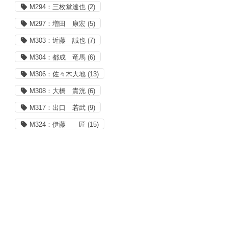
M294：三枚堂達也
(2)
M297：増田 康宏
(5)
M303：近藤 誠也
(7)
M304：都成 竜馬
(6)
M306：佐々木大地
(13)
M308：大橋 貴洸
(6)
M317：出口 若武
(9)
M324：伊藤 匠
(15)