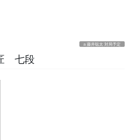
a 藤井聡太 対局予定
 匠 七段