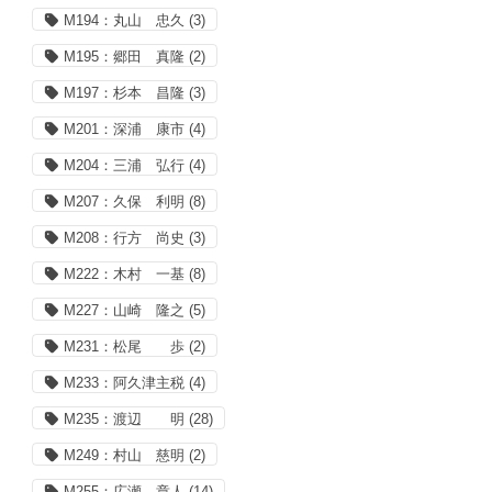
M194：丸山 忠久
(3)
M195：郷田 真隆
(2)
M197：杉本 昌隆
(3)
M201：深浦 康市
(4)
M204：三浦 弘行
(4)
M207：久保 利明
(8)
M208：行方 尚史
(3)
M222：木村 一基
(8)
M227：山崎 隆之
(5)
M231：松尾 歩
(2)
M233：阿久津主税
(4)
M235：渡辺 明
(28)
M249：村山 慈明
(2)
M255：広瀬 章人
(14)