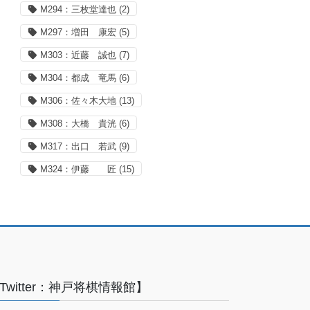
M294：三枚堂達也
(2)
M297：増田 康宏
(5)
M303：近藤 誠也
(7)
M304：都成 竜馬
(6)
M306：佐々木大地
(13)
M308：大橋 貴洸
(6)
M317：出口 若武
(9)
M324：伊藤 匠
(15)
Twitter：神戸将棋情報館】