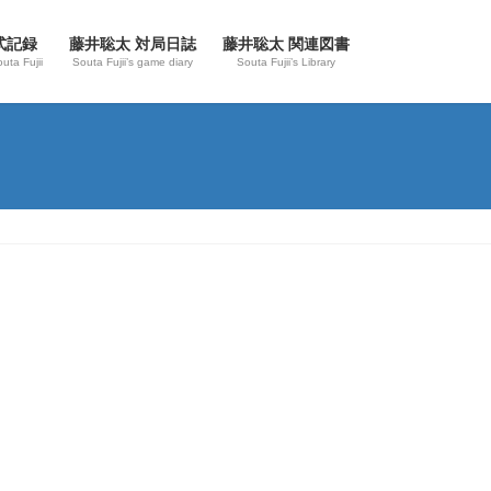
式記録
藤井聡太 対局日誌
藤井聡太 関連図書
outa Fujii
Souta Fujii’s game diary
Souta Fujii’s Library