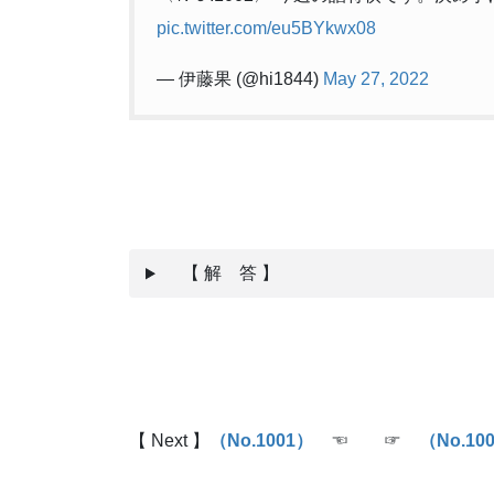
pic.twitter.com/eu5BYkwx08
— 伊藤果 (@hi1844)
May 27, 2022
【 解 答 】
【 Next 】
（No.1001
）
☜ ☞
（No.10