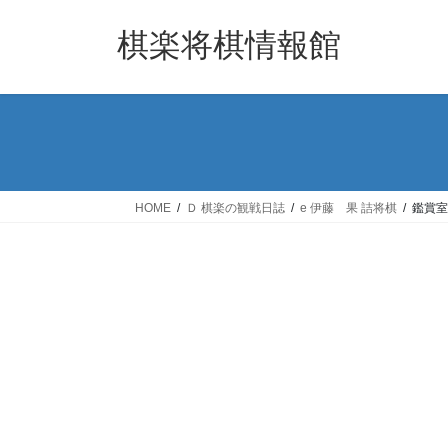
コ
ナ
ン
ビ
棋楽将棋情報館
テ
ゲ
ン
ー
ツ
シ
へ
ョ
ス
ン
キ
に
ッ
移
HOME
Ｄ 棋楽の観戦日誌
e 伊藤 果 詰将棋
鑑賞室
プ
動