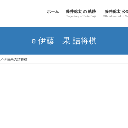
ホーム
藤井聡太 の 軌跡
藤井聡太 公
Trajectory of Sota Fujii
Official record of S
e 伊藤 果 詰将棋
／伊藤果の詰将棋