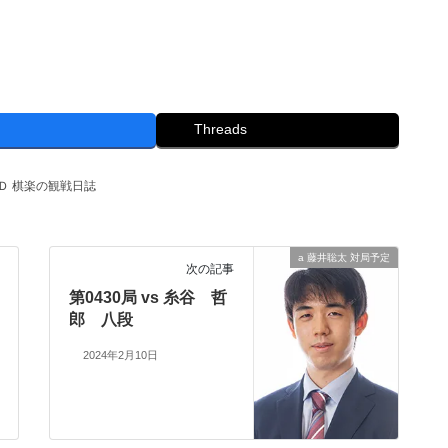
Threads
Ｄ 棋楽の観戦日誌
a 藤井聡太 対局予定
次の記事
第0430局 vs 糸谷 哲
郎 八段
2024年2月10日