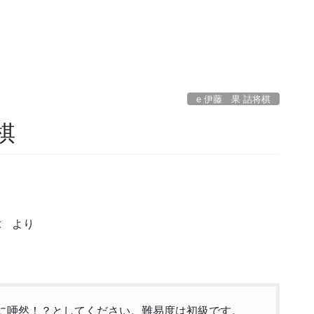
e 伊藤 果 詰将棋
棋
t より
め手に唖然！？としてください。難易度は初級です。