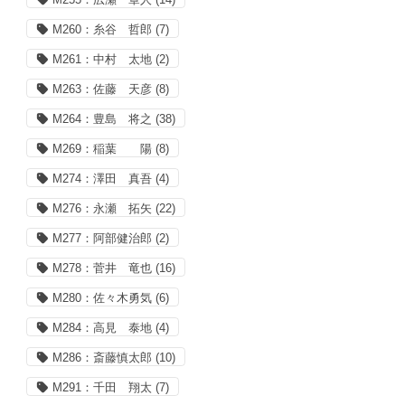
M260：糸谷 哲郎
(7)
M261：中村 太地
(2)
M263：佐藤 天彦
(8)
M264：豊島 将之
(38)
M269：稲葉 陽
(8)
M274：澤田 真吾
(4)
M276：永瀬 拓矢
(22)
M277：阿部健治郎
(2)
M278：菅井 竜也
(16)
M280：佐々木勇気
(6)
M284：高見 泰地
(4)
M286：斎藤慎太郎
(10)
M291：千田 翔太
(7)