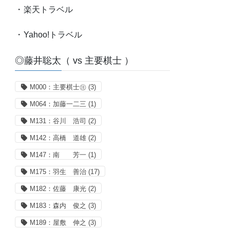
・
楽天トラベル
・
Yahoo!トラベル
◎藤井聡太（ vs 主要棋士 ）
M000：主要棋士㊟
(3)
M064：加藤一二三
(1)
M131：谷川 浩司
(2)
M142：高橋 道雄
(2)
M147：南 芳一
(1)
M175：羽生 善治
(17)
M182：佐藤 康光
(2)
M183：森内 俊之
(3)
M189：屋敷 伸之
(3)