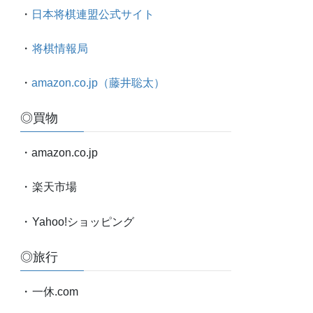
太
・
日本将棋連盟公式サイト
対
局
・
将棋情報局
情
報
・
amazon.co.jp（藤井聡太）
etc.
◎買物
・amazon.co.jp
・
楽天市場
・
Yahoo!ショッピング
◎旅行
・
一休.com