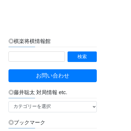
◎棋楽将棋情報館
お問い合わせ
◎藤井聡太 対局情報 etc.
◎
藤
井
◎ブックマーク
聡