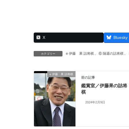
X
Bluesky
e 伊藤 果 詰将棋
、
⑥ 隔週の詰将棋
、
カテゴリー
e 伊藤 果 詰将棋
前の記事
鑑賞室／伊藤果の詰将
棋
2024年2月9日