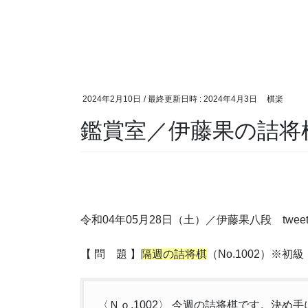
2024年2月10日
/ 最終更新日時 :
2024年4月3日
棋楽
鑑賞室／伊藤果の詰将
令和04年05月28日（土）／伊藤果八段 twee
【 問 題 】
隔週の詰将棋
（No.1002）※初級
〈Ｎｏ.1002〉 今週の詰将棋です。決