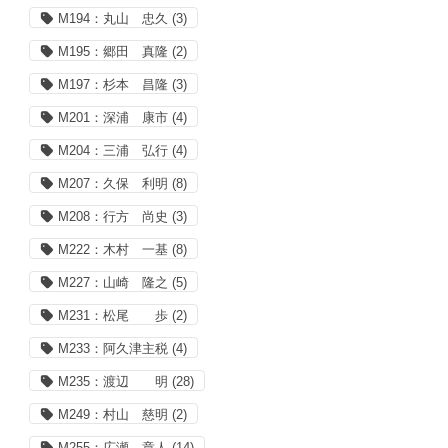
M194：丸山 忠久
(3)
M195：郷田 真隆
(2)
M197：杉本 昌隆
(3)
M201：深浦 康市
(4)
M204：三浦 弘行
(4)
M207：久保 利明
(8)
M208：行方 尚史
(3)
M222：木村 一基
(8)
M227：山崎 隆之
(5)
M231：松尾 歩
(2)
M233：阿久津主税
(4)
M235：渡辺 明
(28)
M249：村山 慈明
(2)
M255：広瀬 章人
(14)