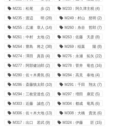
M231：松尾 歩
(2)
M233：阿久津主税
(4)
M235：渡辺 明
(28)
M249：村山 慈明
(2)
M255：広瀬 章人
(14)
M260：糸谷 哲郎
(7)
M261：中村 太地
(2)
M263：佐藤 天彦
(8)
M264：豊島 将之
(38)
M269：稲葉 陽
(8)
M274：澤田 真吾
(4)
M276：永瀬 拓矢
(22)
M277：阿部健治郎
(2)
M278：菅井 竜也
(16)
M280：佐々木勇気
(6)
M284：高見 泰地
(4)
M286：斎藤慎太郎
(10)
M291：千田 翔太
(7)
M294：三枚堂達也
(2)
M297：増田 康宏
(5)
M303：近藤 誠也
(7)
M304：都成 竜馬
(6)
M306：佐々木大地
(13)
M308：大橋 貴洸
(6)
M317：出口 若武
(9)
M324：伊藤 匠
(15)