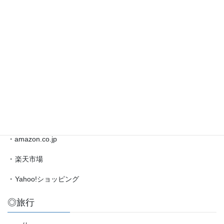
藤
井
◎ブックマーク
聡
太
対
・
日本将棋連盟公式サイト
局
・
将棋情報局
情
報
・
amazon.co.jp（藤井聡太）
etc.
◎買物
・amazon.co.jp
・
楽天市場
・
Yahoo!ショッピング
◎旅行