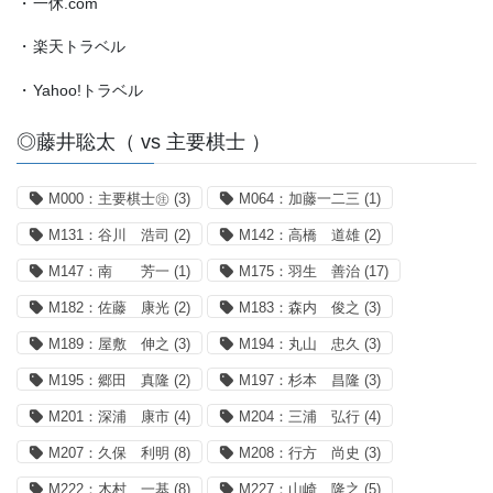
・
一休.com
・
楽天トラベル
・
Yahoo!トラベル
◎藤井聡太（ vs 主要棋士 ）
M000：主要棋士㊟
(3)
M064：加藤一二三
(1)
M131：谷川 浩司
(2)
M142：高橋 道雄
(2)
M147：南 芳一
(1)
M175：羽生 善治
(17)
M182：佐藤 康光
(2)
M183：森内 俊之
(3)
M189：屋敷 伸之
(3)
M194：丸山 忠久
(3)
M195：郷田 真隆
(2)
M197：杉本 昌隆
(3)
M201：深浦 康市
(4)
M204：三浦 弘行
(4)
M207：久保 利明
(8)
M208：行方 尚史
(3)
M222：木村 一基
(8)
M227：山崎 隆之
(5)