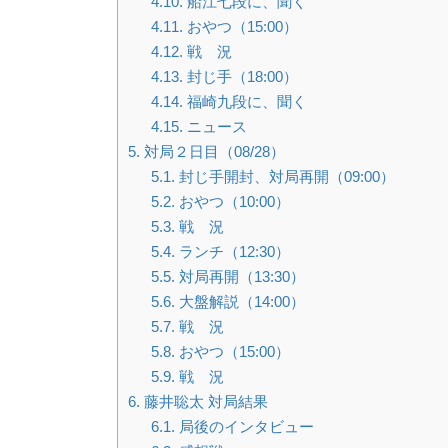
4.10.
船江七段に、聞く
4.11.
おやつ（15:00）
4.12.
戦 況
4.13.
封じ手（18:00）
4.14.
福崎九段に、聞く
4.15.
ニュース
5.
対局２日目（08/28）
5.1.
封じ手開封、対局再開（09:00）
5.2.
おやつ（10:00）
5.3.
戦 況
5.4.
ランチ（12:30）
5.5.
対局再開（13:30）
5.6.
大盤解説（14:00）
5.7.
戦 況
5.8.
おやつ（15:00）
5.9.
戦 況
6.
藤井聡太 対局結果
6.1.
局後のインタビュー