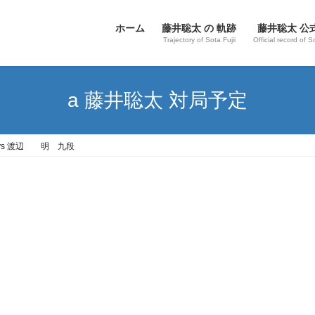
ホーム
藤井聡太 の 軌跡
藤井聡太 公
Trajectory of Sota Fujii
Official record of S
a 藤井聡太 対局予定
 vs 渡辺 明 九段