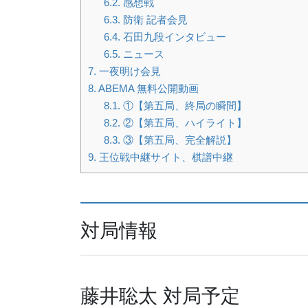
6.2.
感想戦
6.3.
防衛 記者会見
6.4.
石田九段インタビュー
6.5.
ニュース
7.
一夜明け会見
8.
ABEMA 無料公開動画
8.1.
①【第五局、終局の瞬間】
8.2.
②【第五局、ハイライト】
8.3.
③【第五局、完全解説】
9.
王位戦中継サイト、棋譜中継
対局情報
藤井聡太 対局予定