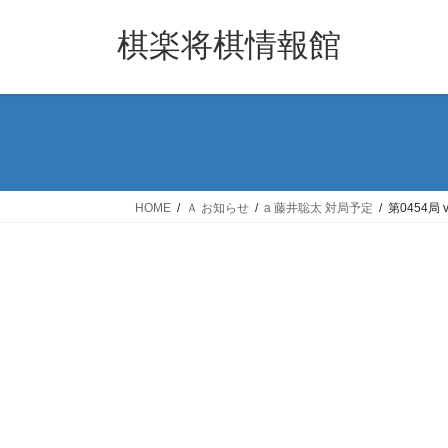
コ
ナ
ン
ビ
棋楽将棋情報館
テ
ゲ
ン
ー
ツ
シ
へ
ョ
ス
ン
キ
に
ッ
移
HOME
Ａ お知らせ
a 藤井聡太 対局予定
第0454局
プ
動