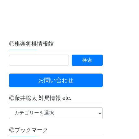
◎棋楽将棋情報館
お問い合わせ
◎藤井聡太 対局情報 etc.
◎
藤
井
◎ブックマーク
聡