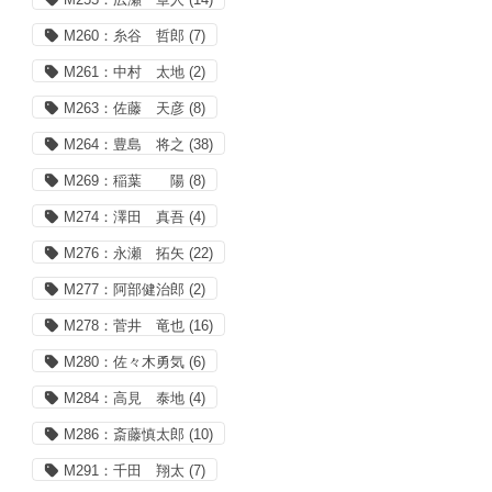
M260：糸谷 哲郎
(7)
M261：中村 太地
(2)
M263：佐藤 天彦
(8)
M264：豊島 将之
(38)
M269：稲葉 陽
(8)
M274：澤田 真吾
(4)
M276：永瀬 拓矢
(22)
M277：阿部健治郎
(2)
M278：菅井 竜也
(16)
M280：佐々木勇気
(6)
M284：高見 泰地
(4)
M286：斎藤慎太郎
(10)
M291：千田 翔太
(7)