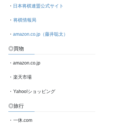
太
・
日本将棋連盟公式サイト
対
局
・
将棋情報局
情
報
・
amazon.co.jp（藤井聡太）
etc.
◎買物
・amazon.co.jp
・
楽天市場
・
Yahoo!ショッピング
◎旅行
・
一休.com