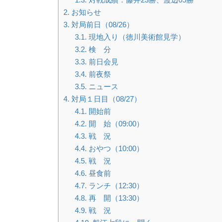
2.
お知らせ
3.
対局前日（08/26）
3.1.
現地入り（徳川美術館見学）
3.2.
検 分
3.3.
前日会見
3.4.
前夜祭
3.5.
ニュース
4.
対局１日目（08/27）
4.1.
開始前
4.2.
開 始（09:00）
4.3.
戦 況
4.4.
おやつ（10:00）
4.5.
戦 況
4.6.
昼食前
4.7.
ランチ（12:30）
4.8.
再 開（13:30）
4.9.
戦 況