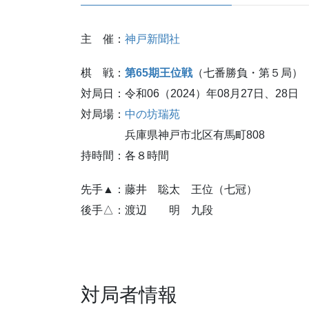
主 催：
神戸新聞社
棋 戦：
第65期王位戦
（七番勝負・第５局）
対局日：令和06（2024）年08月27日、28日
対局場：
中の坊瑞苑
兵庫県神戸市北区有馬町808
持時間：各８時間
先手▲：藤井 聡太 王位（七冠）
後手△：渡辺 明 九段
対局者情報