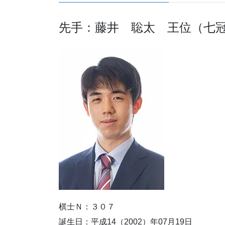
先手：藤井 聡太 王位（七
棋士Ｎ：３０７
誕生日：平成14（2002）年07月19日