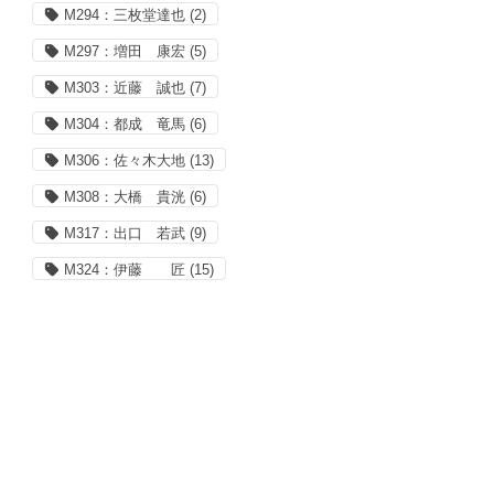
M294：三枚堂達也
(2)
M297：増田 康宏
(5)
M303：近藤 誠也
(7)
M304：都成 竜馬
(6)
M306：佐々木大地
(13)
M308：大橋 貴洸
(6)
M317：出口 若武
(9)
M324：伊藤 匠
(15)