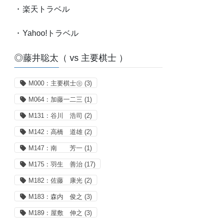
・
楽天トラベル
・
Yahoo!トラベル
◎藤井聡太（ vs 主要棋士 ）
M000：主要棋士㊟
(3)
M064：加藤一二三
(1)
M131：谷川 浩司
(2)
M142：高橋 道雄
(2)
M147：南 芳一
(1)
M175：羽生 善治
(17)
M182：佐藤 康光
(2)
M183：森内 俊之
(3)
M189：屋敷 伸之
(3)