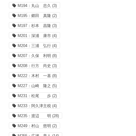
M194：丸山 忠久
(3)
M195：郷田 真隆
(2)
M197：杉本 昌隆
(3)
M201：深浦 康市
(4)
M204：三浦 弘行
(4)
M207：久保 利明
(8)
M208：行方 尚史
(3)
M222：木村 一基
(8)
M227：山崎 隆之
(5)
M231：松尾 歩
(2)
M233：阿久津主税
(4)
M235：渡辺 明
(28)
M249：村山 慈明
(2)
M255：広瀬 章人
(14)