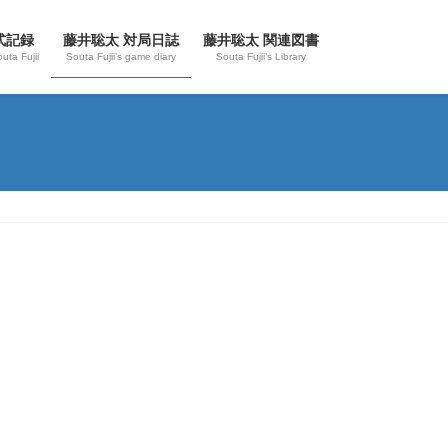
式記録
藤井聡太 対局日誌
藤井聡太 関連図書
outa Fujii
Souta Fujii’s game diary
Souta Fujii’s Library