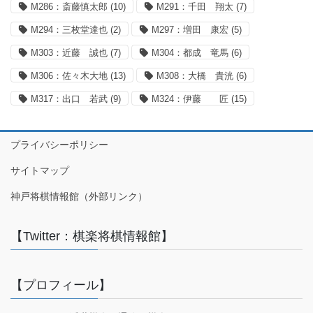
M286：斎藤慎太郎
(10)
M291：千田 翔太
(7)
M294：三枚堂達也
(2)
M297：増田 康宏
(5)
M303：近藤 誠也
(7)
M304：都成 竜馬
(6)
M306：佐々木大地
(13)
M308：大橋 貴洸
(6)
M317：出口 若武
(9)
M324：伊藤 匠
(15)
プライバシーポリシー
サイトマップ
神戸将棋情報館（外部リンク）
【Twitter：棋楽将棋情報館】
【プロフィール】