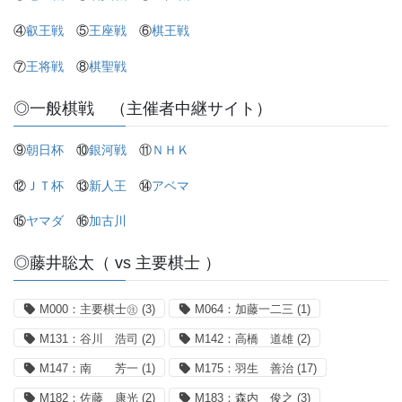
④
叡王戦
⑤
王座戦
⑥
棋王戦
⑦
王将戦
⑧
棋聖戦
◎一般棋戦 （主催者中継サイト）
⑨
朝日杯
⑩
銀河戦
⑪
ＮＨＫ
⑫
ＪＴ杯
⑬
新人王
⑭
アベマ
⑮
ヤマダ
⑯
加古川
◎藤井聡太（ vs 主要棋士 ）
M000：主要棋士㊟
(3)
M064：加藤一二三
(1)
M131：谷川 浩司
(2)
M142：高橋 道雄
(2)
M147：南 芳一
(1)
M175：羽生 善治
(17)
M182：佐藤 康光
(2)
M183：森内 俊之
(3)