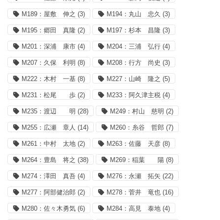
M189：屋敷 伸之
(3)
M194：丸山 忠久
(3)
M195：郷田 真隆
(2)
M197：杉本 昌隆
(3)
M201：深浦 康市
(4)
M204：三浦 弘行
(4)
M207：久保 利明
(8)
M208：行方 尚史
(3)
M222：木村 一基
(8)
M227：山崎 隆之
(5)
M231：松尾 歩
(2)
M233：阿久津主税
(4)
M235：渡辺 明
(28)
M249：村山 慈明
(2)
M255：広瀬 章人
(14)
M260：糸谷 哲郎
(7)
M261：中村 太地
(2)
M263：佐藤 天彦
(8)
M264：豊島 将之
(38)
M269：稲葉 陽
(8)
M274：澤田 真吾
(4)
M276：永瀬 拓矢
(22)
M277：阿部健治郎
(2)
M278：菅井 竜也
(16)
M280：佐々木勇気
(6)
M284：高見 泰地
(4)