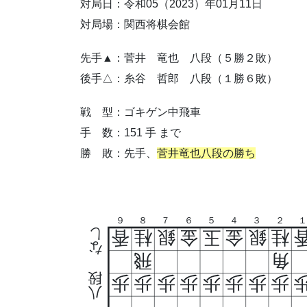
対局日：令和05（2023）年01月11日
対局場：関西将棋会館
先手▲：菅井 竜也 八段（５勝２敗）
後手△：糸谷 哲郎 八段（１勝６敗）
戦 型：ゴキゲン中飛車
手 数：151 手 まで
勝 敗：先手、
菅井竜也八段の勝ち
９
８
７
６
５
４
３
２
し
香
桂
銀
金
玉
金
銀
桂
な
飛
角
段
歩
歩
歩
歩
歩
歩
歩
歩
八