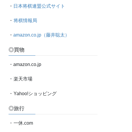
太
・
日本将棋連盟公式サイト
の
対
・
将棋情報局
局
情
・
amazon.co.jp（藤井聡太）
報
他
◎買物
・amazon.co.jp
・
楽天市場
・
Yahoo!ショッピング
◎旅行
・
一休.com