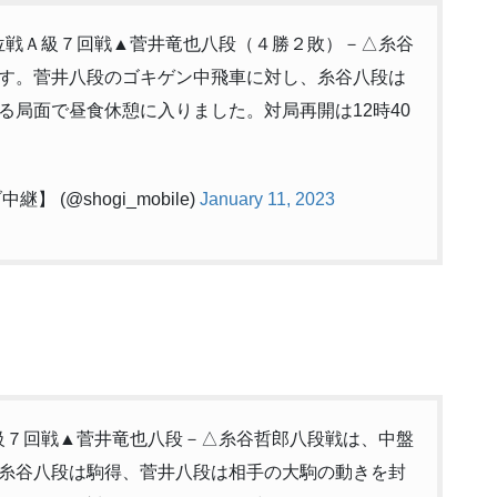
位戦Ａ級７回戦▲菅井竜也八段（４勝２敗）－△糸谷
す。菅井八段のゴキゲン中飛車に対し、糸谷八段は
る局面で昼食休憩に入りました。対局再開は12時40
(@shogi_mobile)
January 11, 2023
級７回戦▲菅井竜也八段－△糸谷哲郎八段戦は、中盤
糸谷八段は駒得、菅井八段は相手の大駒の動きを封