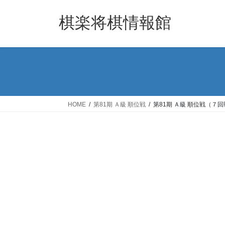
コ
ナ
ン
ビ
棋楽将棋情報館
テ
ゲ
ン
ー
ツ
シ
へ
ョ
ス
ン
キ
に
ッ
移
HOME
第81期 Ａ級 順位戦
第81期 Ａ級 順位戦（７
プ
動