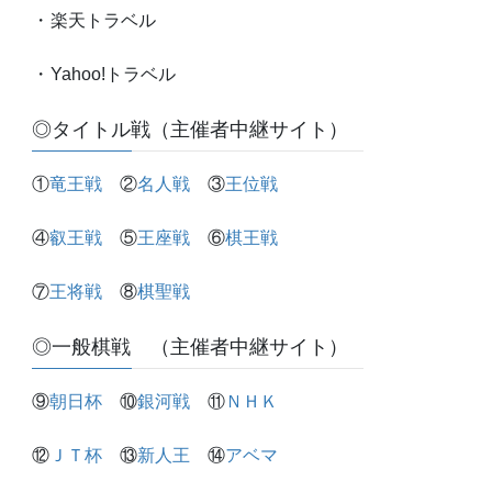
・
楽天トラベル
・
Yahoo!トラベル
◎タイトル戦（主催者中継サイト）
①
竜王戦
②
名人戦
③
王位戦
④
叡王戦
⑤
王座戦
⑥
棋王戦
⑦
王将戦
⑧
棋聖戦
◎一般棋戦 （主催者中継サイト）
⑨
朝日杯
⑩
銀河戦
⑪
ＮＨＫ
⑫
ＪＴ杯
⑬
新人王
⑭
アベマ