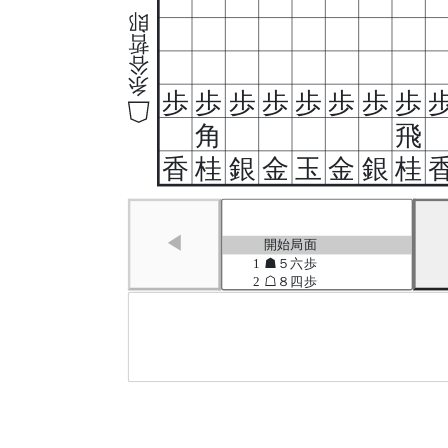
郎
哲
谷
糸
歩
歩
歩
歩
歩
歩
歩
歩
角
飛
香
桂
銀
金
玉
金
銀
桂
◀
開始局面
1
☗５六歩
2
☖８四歩
3
☗７六歩
4
☖３四歩
5
☗５五歩
6
☖６二銀
7
☗５八飛
8
☖４二玉
9
☗４八玉
10
☖３二玉