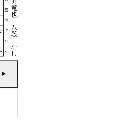
井
竜
五
也
六
八
歩
七
段
八
な
香
九
し
▶