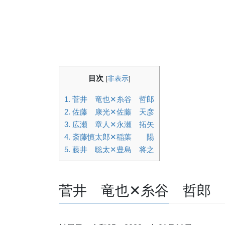
目次
[
非表示
]
1.
菅井 竜也✕糸谷 哲郎
2.
佐藤 康光✕佐藤 天彦
3.
広瀬 章人✕永瀬 拓矢
4.
斎藤慎太郎✕稲葉 陽
5.
藤井 聡太✕豊島 将之
菅井 竜也✕糸谷 哲郎