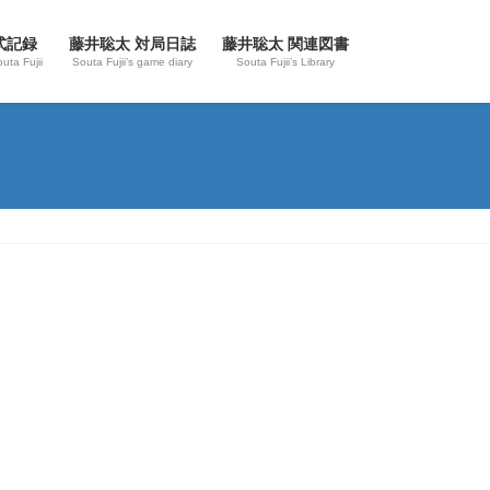
式記録
藤井聡太 対局日誌
藤井聡太 関連図書
outa Fujii
Souta Fujii’s game diary
Souta Fujii’s Library