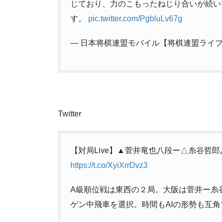
59
☗５六飛
じており、力のこもったねじり合いが続い
60
☖４四飛
す。
pic.twitter.com/PgbluLv67g
61
☗５八金左
62
☖１七歩
63
☗同 香
— 日本将棋連盟モバイル【将棋連盟ライブ中継】 
64
☖９二角
65
☗７四歩
66
☖７七銀不成
67
☗６五銀
68
☖８四角
69
☗４六歩
70
☖５五歩
71
☗７六飛
Twitter
72
☖５三桂
73
☗４五歩
74
☖同 飛
75
☗４六銀
【対局Live】▲菅井竜也八段ー△糸谷哲
76
☖同 飛
https://t.co/XyiXrrDvz3
77
☗同 飛
78
☖６五桂
79
☗１四歩
A級順位戦は東西の２局。大阪は菅井ー糸
80
☖５七桂成
81
☗５九金引
ゲン中飛車を選択。時間もAIの形勢も互
82
☖５六成桂