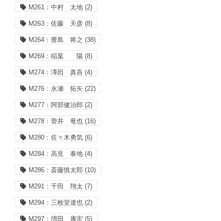
M261：中村 太地
(2)
M263：佐藤 天彦
(8)
M264：豊島 将之
(38)
M269：稲葉 陽
(8)
M274：澤田 真吾
(4)
M276：永瀬 拓矢
(22)
M277：阿部健治郎
(2)
M278：菅井 竜也
(16)
M280：佐々木勇気
(6)
M284：高見 泰地
(4)
M286：斎藤慎太郎
(10)
M291：千田 翔太
(7)
M294：三枚堂達也
(2)
M297：増田 康宏
(5)