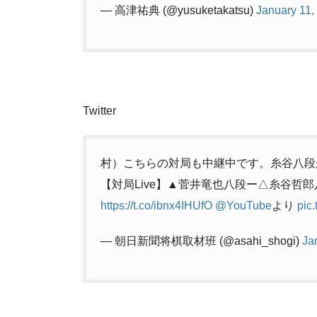
83
☗２六飛
— 高津祐典 (@yusuketakatsu)
January 11,
84
☖３五銀
85
☗１六飛
86
☖１五歩
87
☗同 飛
88
☖２四銀
89
☗１六飛
90
☖２五銀打
91
☗１三歩成
Twitter
92
☖同 桂
93
☗同 飛成
94
☖同 香
95
☗１二飛
村）こちらの対局も中継中です。糸谷八段
96
☖３三玉
【対局Live】▲菅井竜也八段ー△糸谷哲
97
☗１三香成
98
☖４四玉
https://t.co/ibnx4IHUfO
@YouTube
より
pic
99
☗２三成香
100
☖３五銀
101
☗１五飛成
— 朝日新聞将棋取材班 (@asahi_shogi)
Ja
102
☖１七歩
103
☗１九歩
104
☖２二歩
105
☗１三成香
106
☖７四角