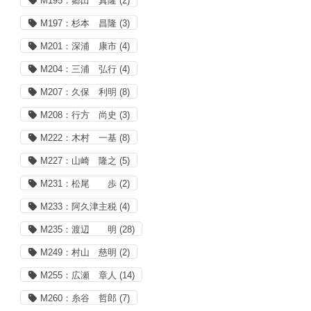
M195：郷田 真隆
(2)
M197：杉本 昌隆
(3)
M201：深浦 康市
(4)
M204：三浦 弘行
(4)
M207：久保 利明
(8)
M208：行方 尚史
(3)
M222：木村 一基
(8)
M227：山崎 隆之
(5)
M231：松尾 歩
(2)
M233：阿久津主税
(4)
M235：渡辺 明
(28)
M249：村山 慈明
(2)
M255：広瀬 章人
(14)
M260：糸谷 哲郎
(7)