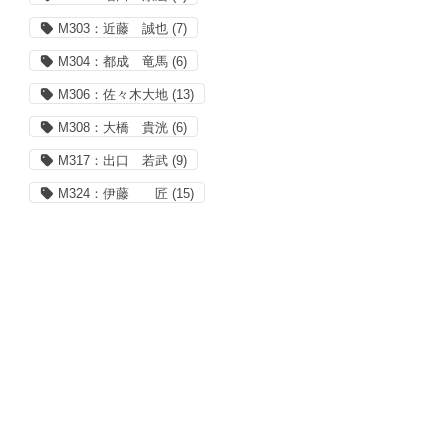
M303：近藤 誠也
(7)
M304：都成 竜馬
(6)
M306：佐々木大地
(13)
M308：大橋 貴洸
(6)
M317：出口 若武
(9)
M324：伊藤 匠
(15)