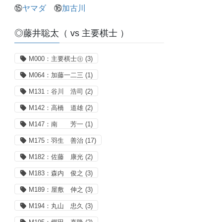
⑮
ヤマダ
⑯
加古川
◎藤井聡太（ vs 主要棋士 ）
M000：主要棋士㊟
(3)
M064：加藤一二三
(1)
M131：谷川 浩司
(2)
M142：高橋 道雄
(2)
M147：南 芳一
(1)
M175：羽生 善治
(17)
M182：佐藤 康光
(2)
M183：森内 俊之
(3)
M189：屋敷 伸之
(3)
M194：丸山 忠久
(3)