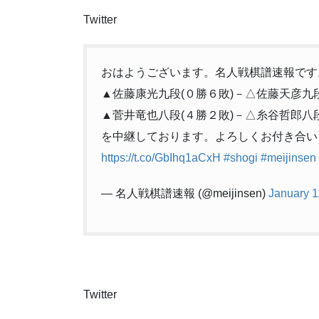
11
☗３八玉
12
☖４二銀
Twitter
13
☗２八玉
14
☖１四歩
15
☗１六歩
16
☖７四歩
おはようございます。名人戦棋譜速報です
17
☗６八銀
▲佐藤康光九段(０勝６敗)－△佐藤天彦九段
18
☖７三銀
19
☗５七銀
▲菅井竜也八段(４勝２敗)－△糸谷哲郎八段
20
☖８五歩
21
☗７七角
を中継しております。よろしくお付き合い
22
☖６四銀
https://t.co/GbIhq1aCxH
#shogi
#meijinsen
23
☗６六銀
24
☖３三銀
25
☗５四歩
— 名人戦棋譜速報 (@meijinsen)
January 1
26
☖同 歩
27
☗同 飛
28
☖５二金右
29
☗５九飛
30
☖４四銀
31
☗４六歩
32
☖７三桂
33
☗５四歩
Twitter
34
☖９四歩