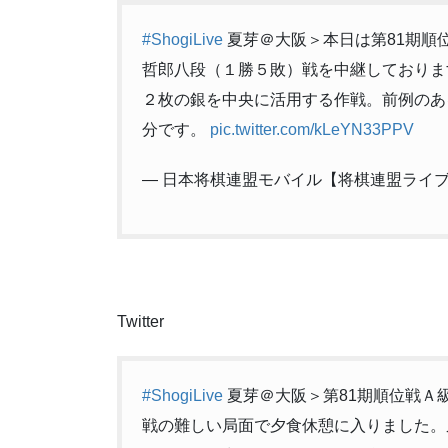
35
☗３八銀
36
☖４二金寄
37
☗７五歩
#ShogiLive
夏芽＠大阪＞本日は第81期順
38
☖同 歩
哲郎八段（１勝５敗）戦を中継しておりま
39
☗４五歩
40
☖７六歩
２枚の銀を中央に活用する作戦。前例のあ
41
☗４四歩
分です。
pic.twitter.com/kLeYN33PPV
42
☖７七歩成
43
☗同 桂
44
☖４四角
— 日本将棋連盟モバイル【将棋連盟ライブ中継】 
45
☗５三銀
46
☖同 銀
47
☗同 歩成
48
☖同 角
49
☗７四歩
50
☖６二角
51
☗７三歩成
52
☖同 角
Twitter
53
☗５四飛
54
☖８四飛
55
☗５九飛
56
☖１五歩
#ShogiLive
夏芽＠大阪＞第81期順位戦Ａ
57
☗同 歩
戦の難しい局面で夕食休憩に入りました。
58
☖７六銀