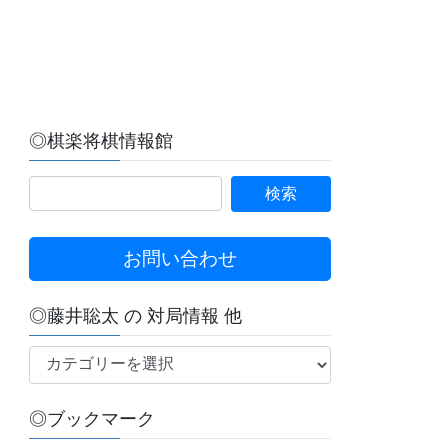
◎棋楽将棋情報館
お問い合わせ
◎藤井聡太 の 対局情報 他
◎
藤
井
◎ブックマーク
聡