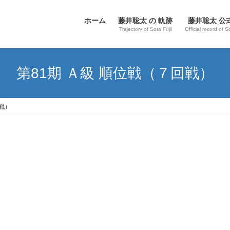
ホーム
藤井聡太 の 軌跡
藤井聡太 公
Trajectory of Sota Fujii
Official record of S
第81期 Ａ級 順位戦（７回戦）
回戦）