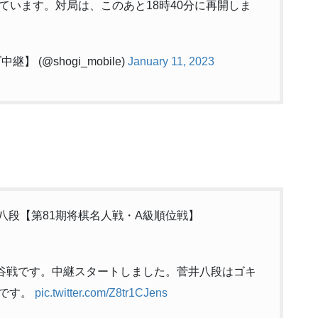
ています。対局は、このあと18時40分に再開しま
(@shogi_mobile)
January 11, 2023
郎八段【第81期将棋名人戦・A級順位戦】
谷戦です。中継スタートしました。菅井八段はゴキ
角です。
pic.twitter.com/Z8tr1CJens