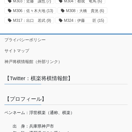
M303：近藤 誠也
(7)
M304：都成 竜馬
(6)
M306：佐々木大地
(13)
M308：大橋 貴洸
(6)
M317：出口 若武
(9)
M324：伊藤 匠
(15)
プライバシーポリシー
サイトマップ
神戸将棋情報館（外部リンク）
【Twitter：棋楽将棋情報館】
【プロフィール】
ペンネーム：浮世棋楽（通称、棋楽）
出 身：兵庫県神戸市