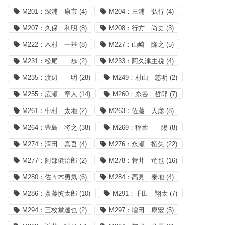
M201：深浦 康市
(4)
M204：三浦 弘行
(4)
M207：久保 利明
(8)
M208：行方 尚史
(3)
M222：木村 一基
(8)
M227：山崎 隆之
(5)
M231：松尾 歩
(2)
M233：阿久津主税
(4)
M235：渡辺 明
(28)
M249：村山 慈明
(2)
M255：広瀬 章人
(14)
M260：糸谷 哲郎
(7)
M261：中村 太地
(2)
M263：佐藤 天彦
(8)
M264：豊島 将之
(38)
M269：稲葉 陽
(8)
M274：澤田 真吾
(4)
M276：永瀬 拓矢
(22)
M277：阿部健治郎
(2)
M278：菅井 竜也
(16)
M280：佐々木勇気
(6)
M284：高見 泰地
(4)
M286：斎藤慎太郎
(10)
M291：千田 翔太
(7)
M294：三枚堂達也
(2)
M297：増田 康宏
(5)