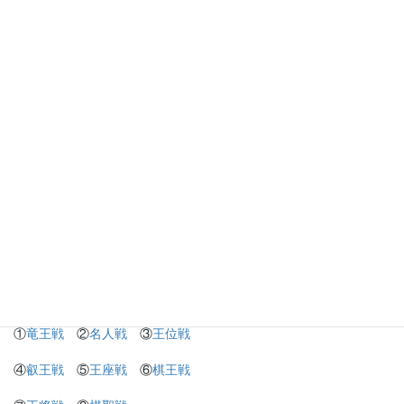
・amazon.co.jp
・
楽天市場
・
Yahoo!ショッピング
◎旅行
・
一休.com
・
楽天トラベル
・
Yahoo!トラベル
◎タイトル戦（主催者中継サイト）
①
竜王戦
②
名人戦
③
王位戦
④
叡王戦
⑤
王座戦
⑥
棋王戦