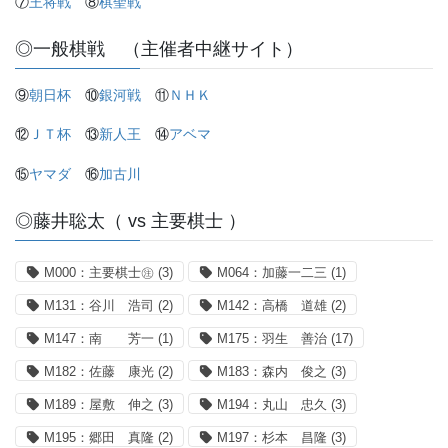
⑦
王将戦
⑧
棋聖戦
◎一般棋戦 （主催者中継サイト）
⑨
朝日杯
⑩
銀河戦
⑪
ＮＨＫ
⑫
ＪＴ杯
⑬
新人王
⑭
アベマ
⑮
ヤマダ
⑯
加古川
◎藤井聡太（ vs 主要棋士 ）
M000：主要棋士㊟
(3)
M064：加藤一二三
(1)
M131：谷川 浩司
(2)
M142：高橋 道雄
(2)
M147：南 芳一
(1)
M175：羽生 善治
(17)
M182：佐藤 康光
(2)
M183：森内 俊之
(3)
M189：屋敷 伸之
(3)
M194：丸山 忠久
(3)
M195：郷田 真隆
(2)
M197：杉本 昌隆
(3)