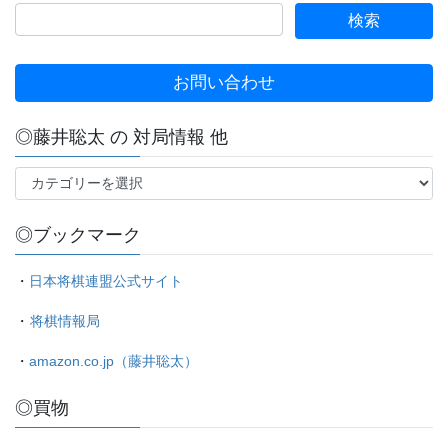
お問い合わせ
◎藤井聡太 の 対局情報 他
◎
藤
井
◎ブックマーク
聡
太
の
・
日本将棋連盟公式サイト
対
・
将棋情報局
局
情
・
amazon.co.jp（藤井聡太）
報
他
◎買物