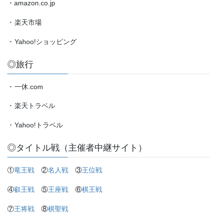
・amazon.co.jp
・
楽天市場
・
Yahoo!ショッピング
◎旅行
・
一休.com
・
楽天トラベル
・
Yahoo!トラベル
◎タイトル戦（主催者中継サイト）
①
竜王戦
②
名人戦
③
王位戦
④
叡王戦
⑤
王座戦
⑥
棋王戦
⑦
王将戦
⑧
棋聖戦