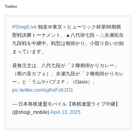
Twitter
#ShogiLive
独楽＠東京＞ヒューリック杯第96期棋
聖戦決勝トーナメント、▲八代弥七段－△永瀬拓矢
九段戦を中継中。戦型は相掛かり。小競り合いが始
まっています。
昼食注文は、八代七段が「２種相掛かりカレー」
（棋の音カフェ）、永瀬九段が「２種相掛かりカレ
ー」と「ラムケバブ２Ｐ」（Oasis）。
pic.twitter.com/ogKeFsK2O1
— 日本将棋連盟モバイル【将棋連盟ライブ中継】
(@shogi_mobile)
April 13, 2025