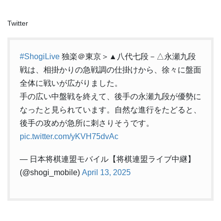
Twitter
#ShogiLive
独楽＠東京＞▲八代七段－△永瀬九段
戦は、相掛かりの急戦調の仕掛けから、徐々に盤面
全体に戦いが広がりました。
手の広い中盤戦を終えて、後手の永瀬九段が優勢に
なったと見られています。自然な進行をたどると、
後手の攻めが急所に刺さりそうです。
pic.twitter.com/yKVH75dvAc
— 日本将棋連盟モバイル【将棋連盟ライブ中継】
(@shogi_mobile)
April 13, 2025