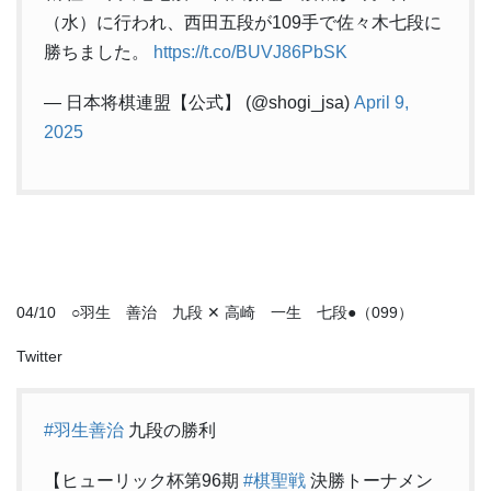
（水）に行われ、西田五段が109手で佐々木七段に
勝ちました。
https://t.co/BUVJ86PbSK
— 日本将棋連盟【公式】 (@shogi_jsa)
April 9,
2025
04/10 ○羽生 善治 九段 ✕ 高崎 一生 七段●（099）
Twitter
#羽生善治
九段の勝利
【ヒューリック杯第96期
#棋聖戦
決勝トーナメン