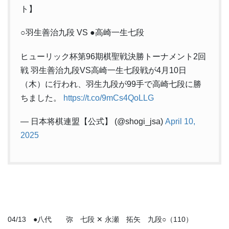
ト】
○羽生善治九段 VS ●高崎一生七段
ヒューリック杯第96期棋聖戦決勝トーナメント2回
戦 羽生善治九段VS高崎一生七段戦が4月10日
（木）に行われ、羽生九段が99手で高崎七段に勝
ちました。
https://t.co/9mCs4QoLLG
— 日本将棋連盟【公式】 (@shogi_jsa)
April 10,
2025
04/13 ●八代 弥 七段 ✕ 永瀬 拓矢 九段○（110）