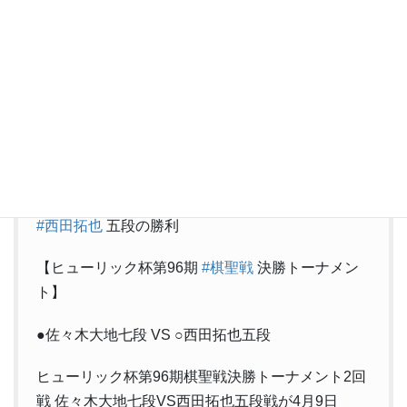
— 日本将棋連盟モバイル【将棋連盟ライブ中継】
(@shogi_mobile)
April 9, 2025
Twitter
#西田拓也
五段の勝利
【ヒューリック杯第96期
#棋聖戦
決勝トーナメン
ト】
●佐々木大地七段 VS ○西田拓也五段
ヒューリック杯第96期棋聖戦決勝トーナメント2回
戦 佐々木大地七段VS西田拓也五段戦が4月9日