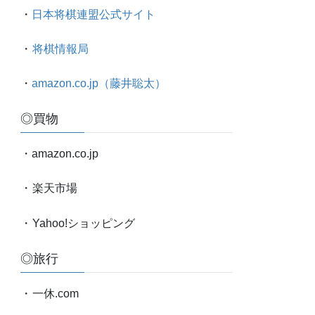
太
・
日本将棋連盟公式サイト
対
局
・
将棋情報局
情
報
・
amazon.co.jp（藤井聡太）
etc.
◎買物
・amazon.co.jp
・
楽天市場
・
Yahoo!ショッピング
◎旅行
・
一休.com