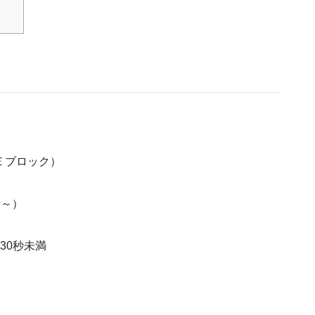
Ｅブロック）
時～）
30秒未満