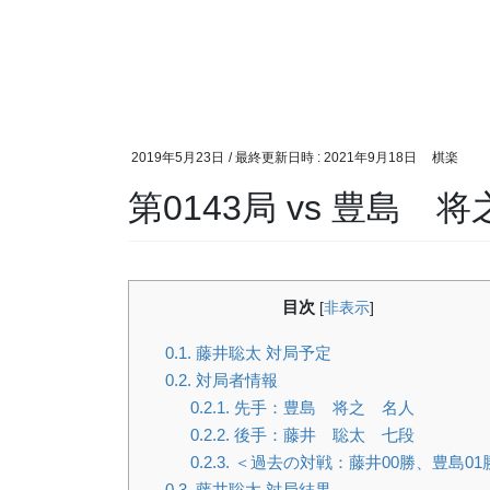
2019年5月23日
/ 最終更新日時 :
2021年9月18日
棋楽
第0143局 vs 豊島 
目次
[
非表示
]
0.1.
藤井聡太 対局予定
0.2.
対局者情報
0.2.1.
先手：豊島 将之 名人
0.2.2.
後手：藤井 聡太 七段
0.2.3.
＜過去の対戦：藤井00勝、豊島01
0.3.
藤井聡太 対局結果