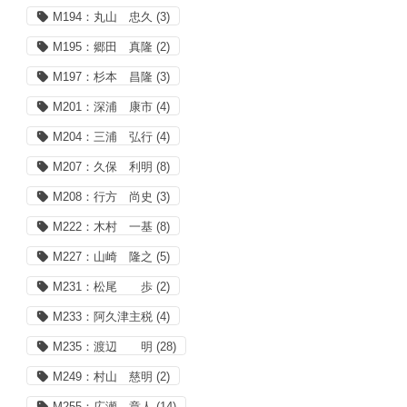
M194：丸山 忠久
(3)
M195：郷田 真隆
(2)
M197：杉本 昌隆
(3)
M201：深浦 康市
(4)
M204：三浦 弘行
(4)
M207：久保 利明
(8)
M208：行方 尚史
(3)
M222：木村 一基
(8)
M227：山崎 隆之
(5)
M231：松尾 歩
(2)
M233：阿久津主税
(4)
M235：渡辺 明
(28)
M249：村山 慈明
(2)
M255：広瀬 章人
(14)