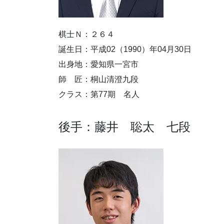
棋士Ｎ：２６４
誕生日：平成02（1990）年04月30日
出身地：愛知県一宮市
師 匠：桐山清澄九段
クラス：第77期 名人
後手：藤井 聡太 七段