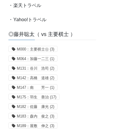
・
楽天トラベル
・
Yahoo!トラベル
◎藤井聡太（ vs 主要棋士 ）
M000：主要棋士㊟
(3)
M064：加藤一二三
(1)
M131：谷川 浩司
(2)
M142：高橋 道雄
(2)
M147：南 芳一
(1)
M175：羽生 善治
(17)
M182：佐藤 康光
(2)
M183：森内 俊之
(3)
M189：屋敷 伸之
(3)