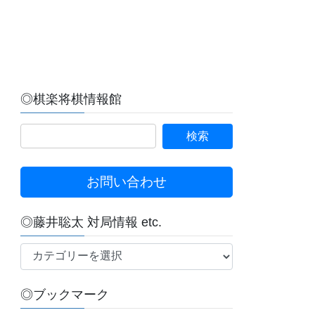
◎棋楽将棋情報館
お問い合わせ
◎藤井聡太 対局情報 etc.
◎
藤
井
◎ブックマーク
聡