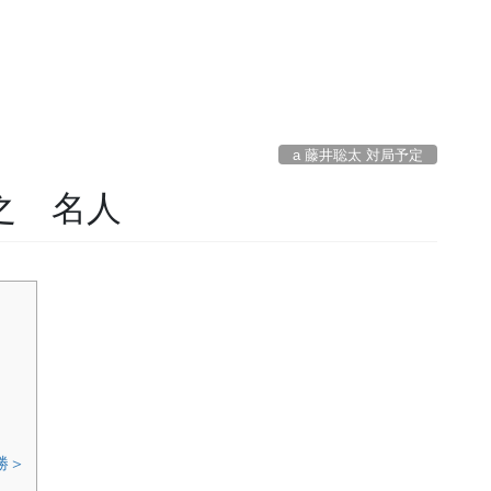
a 藤井聡太 対局予定
将之 名人
勝＞