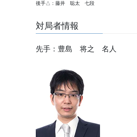
後手△：藤井 聡太 七段
対局者情報
先手：豊島 将之 名人