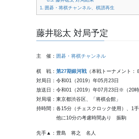
1.
囲碁・将棋チャンネル、棋譜再生
藤井聡太 対局予定
主 催：
囲碁・将棋チャンネル
棋 戦：
第27期銀河戦
（本戦トーナメント：
対局日：令和01（2019）年05月23日
放送日：令和01（2019）年07月23日※（20
対局場：東京都渋谷区、「将棋会館」
持時間：各15分（チェスクロック使用）、1手
他に10分の考慮時間あり 振駒
先手▲：豊島 将之 名人