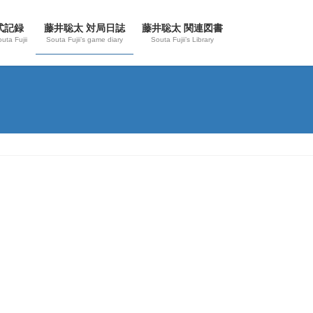
式記録
藤井聡太 対局日誌
藤井聡太 関連図書
outa Fujii
Souta Fujii’s game diary
Souta Fujii’s Library