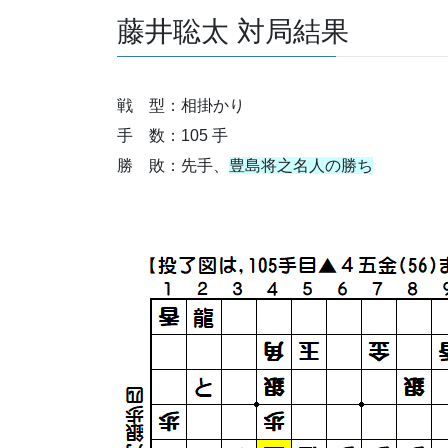
藤井聡太 対局結果
戦 型：相掛かり
手 数：105 手
勝 敗：先手、
豊島将之名人の勝ち