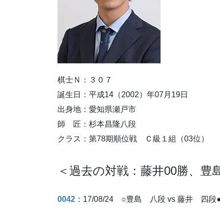
棋士Ｎ：３０７
誕生日：平成14（2002）年07月19日
出身地：愛知県瀬戸市
師 匠：杉本昌隆八段
クラス：第78期順位戦 Ｃ級１組（03位）
＜過去の対戦：藤井00勝、豊島
0042
：17/08/24 ○豊島 八段 vs 藤井 四