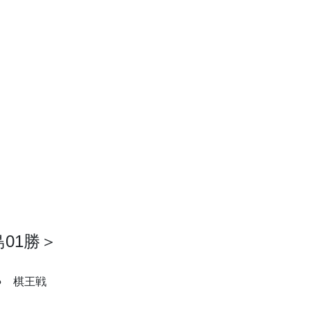
01勝＞
段● 棋王戦