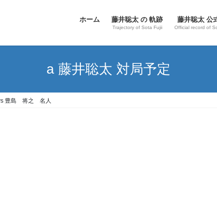
ホーム
藤井聡太 の 軌跡
藤井聡太 公
Trajectory of Sota Fujii
Official record of S
a 藤井聡太 対局予定
 vs 豊島 将之 名人