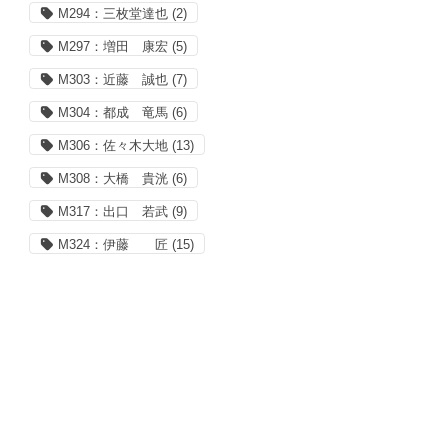
M294：三枚堂達也
(2)
M297：増田 康宏
(5)
M303：近藤 誠也
(7)
M304：都成 竜馬
(6)
M306：佐々木大地
(13)
M308：大橋 貴洸
(6)
M317：出口 若武
(9)
M324：伊藤 匠
(15)