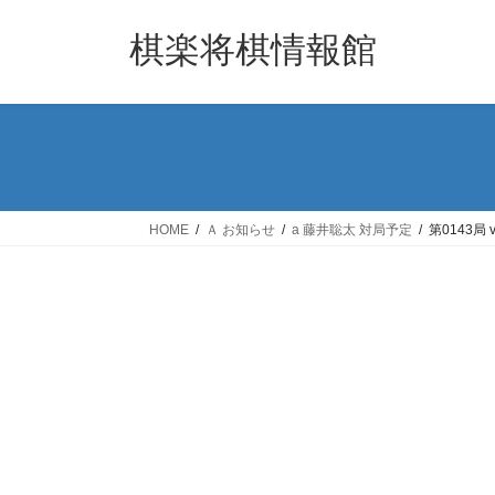
コ
ナ
ン
ビ
棋楽将棋情報館
テ
ゲ
ン
ー
ツ
シ
へ
ョ
ス
ン
キ
に
ッ
移
HOME
Ａ お知らせ
a 藤井聡太 対局予定
第0143局
プ
動