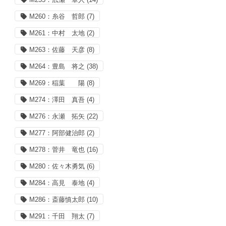
M260：糸谷 哲郎
(7)
M261：中村 太地
(2)
M263：佐藤 天彦
(8)
M264：豊島 将之
(38)
M269：稲葉 陽
(8)
M274：澤田 真吾
(4)
M276：永瀬 拓矢
(22)
M277：阿部健治郎
(2)
M278：菅井 竜也
(16)
M280：佐々木勇気
(6)
M284：高見 泰地
(4)
M286：斎藤慎太郎
(10)
M291：千田 翔太
(7)