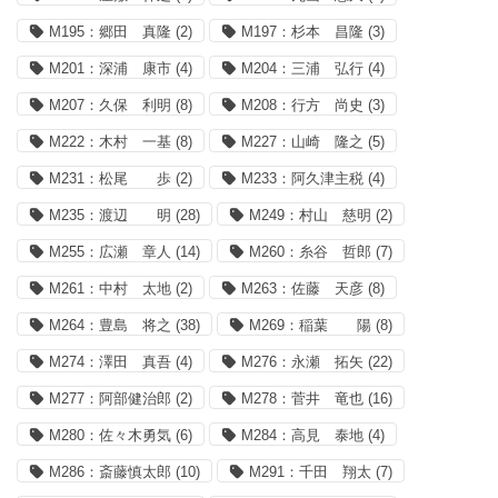
M195：郷田 真隆
(2)
M197：杉本 昌隆
(3)
M201：深浦 康市
(4)
M204：三浦 弘行
(4)
M207：久保 利明
(8)
M208：行方 尚史
(3)
M222：木村 一基
(8)
M227：山崎 隆之
(5)
M231：松尾 歩
(2)
M233：阿久津主税
(4)
M235：渡辺 明
(28)
M249：村山 慈明
(2)
M255：広瀬 章人
(14)
M260：糸谷 哲郎
(7)
M261：中村 太地
(2)
M263：佐藤 天彦
(8)
M264：豊島 将之
(38)
M269：稲葉 陽
(8)
M274：澤田 真吾
(4)
M276：永瀬 拓矢
(22)
M277：阿部健治郎
(2)
M278：菅井 竜也
(16)
M280：佐々木勇気
(6)
M284：高見 泰地
(4)
M286：斎藤慎太郎
(10)
M291：千田 翔太
(7)