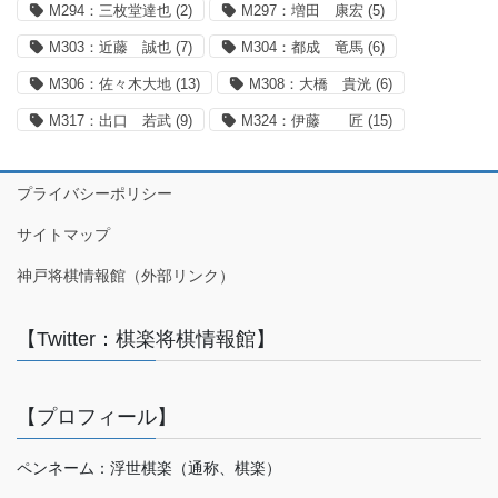
M294：三枚堂達也
(2)
M297：増田 康宏
(5)
M303：近藤 誠也
(7)
M304：都成 竜馬
(6)
M306：佐々木大地
(13)
M308：大橋 貴洸
(6)
M317：出口 若武
(9)
M324：伊藤 匠
(15)
プライバシーポリシー
サイトマップ
神戸将棋情報館（外部リンク）
【Twitter：棋楽将棋情報館】
【プロフィール】
ペンネーム：浮世棋楽（通称、棋楽）