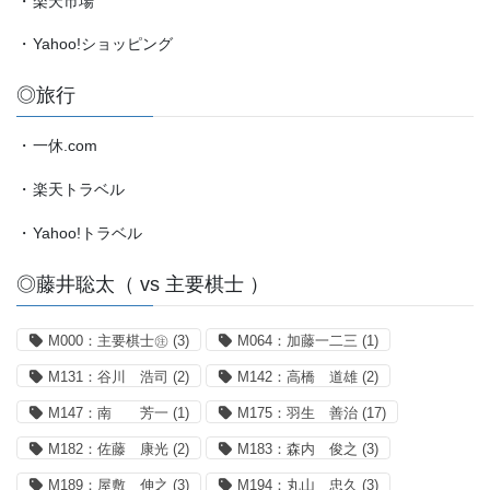
・
楽天市場
・
Yahoo!ショッピング
◎旅行
・
一休.com
・
楽天トラベル
・
Yahoo!トラベル
◎藤井聡太（ vs 主要棋士 ）
M000：主要棋士㊟
(3)
M064：加藤一二三
(1)
M131：谷川 浩司
(2)
M142：高橋 道雄
(2)
M147：南 芳一
(1)
M175：羽生 善治
(17)
M182：佐藤 康光
(2)
M183：森内 俊之
(3)
M189：屋敷 伸之
(3)
M194：丸山 忠久
(3)