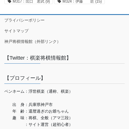
M317：出口 若武
(9)
M324：伊藤 匠
(15)
プライバシーポリシー
サイトマップ
神戸将棋情報館（外部リンク）
【Twitter：棋楽将棋情報館】
【プロフィール】
ペンネーム：浮世棋楽（通称、棋楽）
出 身：兵庫県神戸市
年 齢：還暦過ぎのお爺ちゃん
趣 味：将棋、全般（アマ三段）
：サイト運営（超初心者）