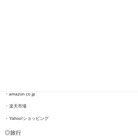
ジ
送
お問い合わせ
り
◎ブックマーク
・
日本将棋連盟公式サイト
・
将棋情報局
・
amazon.co.jp（藤井聡太）
◎買物
・amazon.co.jp
・
楽天市場
・
Yahoo!ショッピング
◎旅行