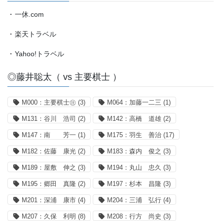
・
一休.com
・
楽天トラベル
・
Yahoo!トラベル
◎藤井聡太（ vs 主要棋士 ）
M000：主要棋士㊟
(3)
M064：加藤一二三
(1)
M131：谷川 浩司
(2)
M142：高橋 道雄
(2)
M147：南 芳一
(1)
M175：羽生 善治
(17)
M182：佐藤 康光
(2)
M183：森内 俊之
(3)
M189：屋敷 伸之
(3)
M194：丸山 忠久
(3)
M195：郷田 真隆
(2)
M197：杉本 昌隆
(3)
M201：深浦 康市
(4)
M204：三浦 弘行
(4)
M207：久保 利明
(8)
M208：行方 尚史
(3)