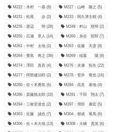
M222：木村 一基
(8)
M227：山崎 隆之
(5)
M231：松尾 歩
(2)
M233：阿久津主税
(4)
M235：渡辺 明
(28)
M249：村山 慈明
(2)
M255：広瀬 章人
(14)
M260：糸谷 哲郎
(7)
M261：中村 太地
(2)
M263：佐藤 天彦
(8)
M264：豊島 将之
(38)
M269：稲葉 陽
(8)
M274：澤田 真吾
(4)
M276：永瀬 拓矢
(22)
M277：阿部健治郎
(2)
M278：菅井 竜也
(16)
M280：佐々木勇気
(6)
M284：高見 泰地
(4)
M286：斎藤慎太郎
(10)
M291：千田 翔太
(7)
M294：三枚堂達也
(2)
M297：増田 康宏
(5)
M303：近藤 誠也
(7)
M304：都成 竜馬
(6)
M306：佐々木大地
(13)
M308：大橋 貴洸
(6)