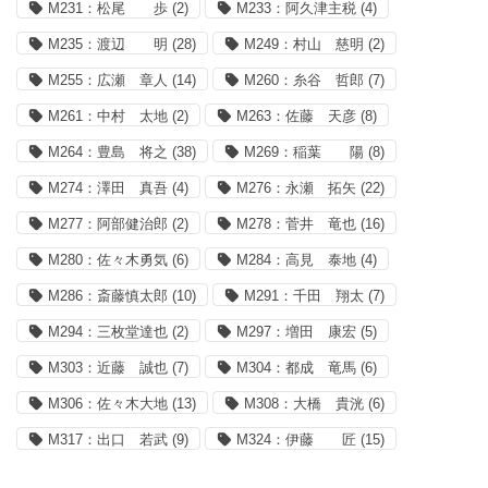
M231：松尾 歩
(2)
M233：阿久津主税
(4)
M235：渡辺 明
(28)
M249：村山 慈明
(2)
M255：広瀬 章人
(14)
M260：糸谷 哲郎
(7)
M261：中村 太地
(2)
M263：佐藤 天彦
(8)
M264：豊島 将之
(38)
M269：稲葉 陽
(8)
M274：澤田 真吾
(4)
M276：永瀬 拓矢
(22)
M277：阿部健治郎
(2)
M278：菅井 竜也
(16)
M280：佐々木勇気
(6)
M284：高見 泰地
(4)
M286：斎藤慎太郎
(10)
M291：千田 翔太
(7)
M294：三枚堂達也
(2)
M297：増田 康宏
(5)
M303：近藤 誠也
(7)
M304：都成 竜馬
(6)
M306：佐々木大地
(13)
M308：大橋 貴洸
(6)
M317：出口 若武
(9)
M324：伊藤 匠
(15)