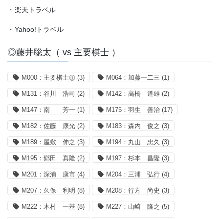
・
楽天トラベル
・
Yahoo!トラベル
◎藤井聡太（ vs 主要棋士 ）
M000：主要棋士㊟
(3)
M064：加藤一二三
(1)
M131：谷川 浩司
(2)
M142：高橋 道雄
(2)
M147：南 芳一
(1)
M175：羽生 善治
(17)
M182：佐藤 康光
(2)
M183：森内 俊之
(3)
M189：屋敷 伸之
(3)
M194：丸山 忠久
(3)
M195：郷田 真隆
(2)
M197：杉本 昌隆
(3)
M201：深浦 康市
(4)
M204：三浦 弘行
(4)
M207：久保 利明
(8)
M208：行方 尚史
(3)
M222：木村 一基
(8)
M227：山崎 隆之
(5)