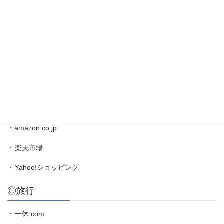
井
◎ブックマーク
聡
太
対
・
日本将棋連盟公式サイト
局
・
将棋情報局
情
報
・
amazon.co.jp（藤井聡太）
etc.
◎買物
・amazon.co.jp
・
楽天市場
・
Yahoo!ショッピング
◎旅行
・
一休.com